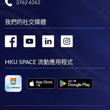
3762 6262
我們的社交媒體
轉
轉
轉
轉
到
到
到
到
facebook
youtube
linkedin
instag
HKU SPACE 流動應用程式