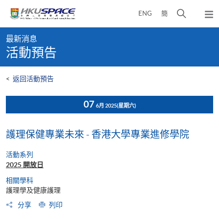
Skip
打
ENG
簡
to
彈
main
開
出
Main
content
搜
主
最新消息
content
選
尋
活動預告
start
單
介
面
<
返回活動預告
07
6月 2025
(星期六)
護理保健專業未來 - 香港大學專業進修學院
活動系列
2025 開放日
相關學科
護理學及健康護理
分享
列印