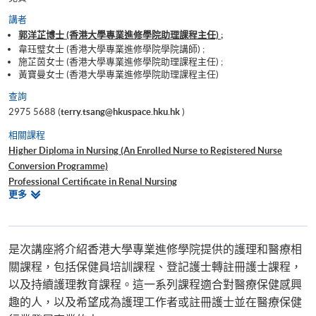
講者
郭洋芷博士 (香港大學專業進修學院助理課程主任) ;
韋珏璧女士 (香港大學專業進修學院學院講師) ;
施芷茵女士 (香港大學專業進修學院助理課程主任) ;
黃寶曼女士 (香港大學專業進修學院助理課程主任)
查詢
2975 5688 (
terry.tsang@hkuspace.hku.hk
)
相關課程
Higher Diploma in Nursing (An Enrolled Nurse to Registered Nurse
Conversion Programme)
Professional Certificate in Renal Nursing
相
更多
Advanced Diploma in Health Studies (Integrated Health and Social Care)
關
健康學證書(保健員統一訓練)
課
程
是次講座將介紹香港大學專業進修學院提供的護理和醫療相
關課程，包括保健員培訓課程、登記護士轉註冊護士課程，
以及持續護理教育課程。這一系列課程適合對醫療保健感興
趣的人，以及希望成為護理工作者或註冊護士並在醫療保健