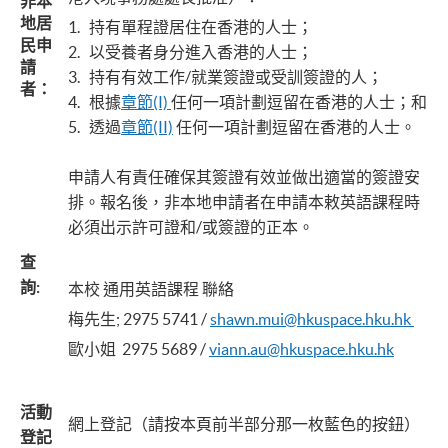
非本
地居
1. 持有單程證居住在香港的人士；
民申
2. 以受養者身分進入香港的人士；
請
3. 持有有效工作/就業簽證或受訓簽證的人；
者：
4. 根據
章節(I)
任何一項計劃逗留在香港的人士；和
5. 透過
章節(II)
任何一項計劃逗留在香港的人士。
申請人有責任確保其簽證有效並做出適當的簽證安
排。報名後，非本地申請者在申請本敕英語課程時
必須出示許可證和/或簽證的正本。
查
詢
:
本校 通用英語課程 聯絡
梅先生; 2975 5741 /
shawn.mui@hkuspace.hku.hk
歐小姐 2975 5689 /
viann.au@hkuspace.hku.hk
活動
網上登記（請按本頁前半部分那一枚藍色的按鈕）
登記