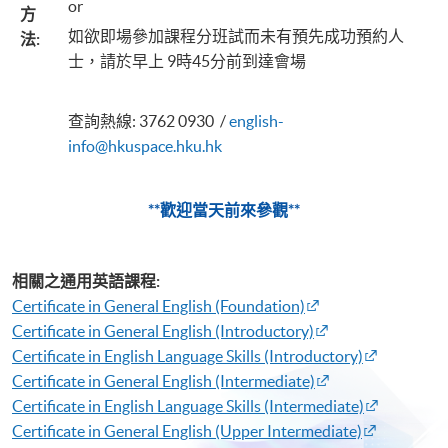
or
方
如欲即場參加課程分班試而未有預先成功預約人
法
:
士，請於早上 9時45分前到達會場
查詢熱線: 3762 0930 /
english-
info@hkuspace.hku.hk
**歡迎當天前來參觀**
相關之通用英語課程:
Certificate in General English (Foundation)
Certificate in General English (Introductory)
Certificate in English Language Skills (Introductory)​
Certificate in General English (Intermediate)​
Certificate in English Language Skills (Intermediate)​
Certificate in General English (Upper Intermediate)​