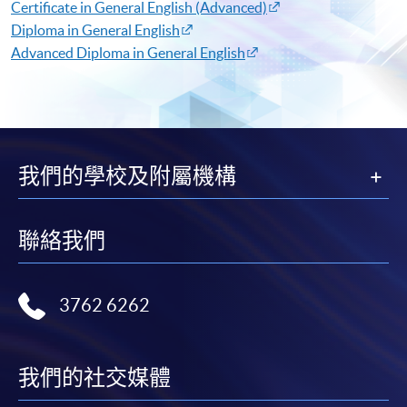
Certificate in General English (Advanced)​
Diploma in General English​
Advanced Diploma in General English​
我們的學校及附屬機構
聯絡我們
3762 6262
我們的社交媒體