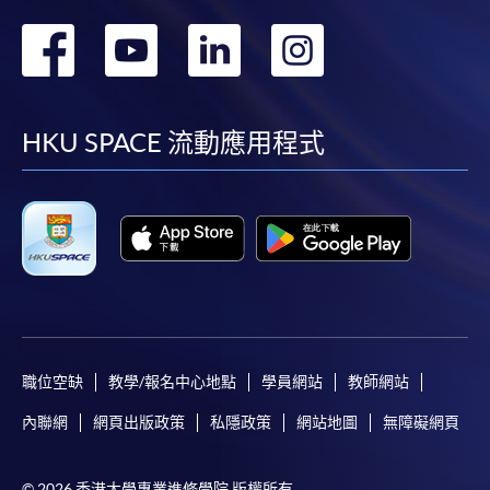
轉
轉
轉
轉
到
到
到
到
facebook
youtube
linkedin
instag
HKU SPACE 流動應用程式
職位空缺
教學/報名中心地點
學員網站
教師網站
內聯網
網頁出版政策
私隱政策
網站地圖
無障礙網頁
© 2026 香港大學專業進修學院 版權所有