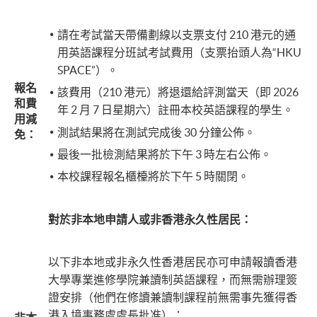
​請在考試當天帶備劃線以支票支付 210 港元的通
用英語課程分班試考試費用（支票抬頭人為“HKU
SPACE”）。
報名
該費用（210 港元）將退還給評測當天（即 2026
和費
年 2 月 7 日星期六）註冊本校英語課程的學生。
用減
測試結果將在測試完成後 30 分鐘公佈。
免：
最後一批檢測結果將於下午 3 時左右公佈。
本校課程報名櫃檯將於下午 5 時關閉。
對於非本地申請人或非香港永久性居民：
以下非本地或非永久性香港居民亦可申請報讀香港
大學專業進修學院兼讀制英語課程，而無需辦理簽
證安排（他們在修讀兼讀制課程前無需事先獲得香
港入境事務處處長批准）：