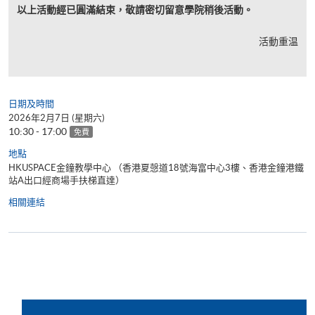
以上活動經已圓滿結束，敬請密切留意學院稍後活動。
活動重温
日期及時間
2026年2月7日 (星期六)
10:30 - 17:00
免費
地點
HKUSPACE金鐘教學中心 （香港夏愨道18號海富中心3樓、香港金鐘港鐵
站A出口經商場手扶梯直達）
相關連結
了解你的英語程度; 參加 英語課程入學評審測驗; 課程內容諮
詢; 與英語課程團隊會面。