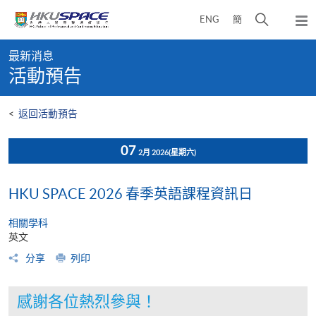
Skip
打
ENG
簡
to
彈
main
開
出
Main
content
搜
主
最新消息
content
選
尋
活動預告
start
單
介
面
<
返回活動預告
07
2月 2026
(星期六)
HKU SPACE 2026 春季英語課程資訊日
相關學科
英文
分享
列印
感謝各位熱烈參與！