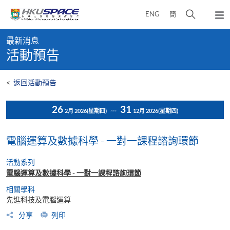
Skip
打
ENG
簡
to
彈
main
開
出
Main
content
搜
主
最新消息
content
選
尋
活動預告
start
單
介
面
<
返回活動預告
26
31
2月 2026
(星期四)
12月 2026
(星期四)
電腦運算及數據科學 - 一對一課程諮詢環節
活動系列
電腦運算及數據科學 - 一對一課程諮詢環節
相關學科
先進科技及電腦運算
分享
列印