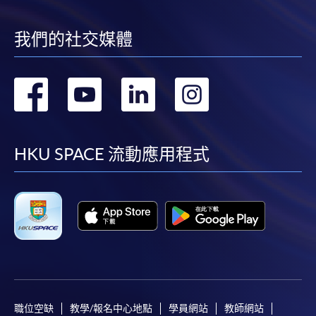
我們的社交媒體
轉
轉
轉
轉
到
到
到
到
facebook
youtube
linkedin
instag
HKU SPACE 流動應用程式
職位空缺
教學/報名中心地點
學員網站
教師網站