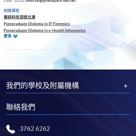
2587 3233 (
hmh.tang@hkuspace.hku.hk
)
相關課程
資訊科技深造文憑
Postgraduate Diploma in IT Forensics
Postgraduate Diploma in e-Health Informatics
相
更多
Bachelor of Science (Honours) in Information Technology
關
BSc (Hons) Computer Science (Cyber Security)
課
Advanced Diploma in Business Information Technology
程
電腦及資訊保安高等文憑
Advanced Diploma in Big Data Analytics and Applications
Certificate in Applied Machine Learning
Foundation Certificate in Cloud Computing Architecture
我們的學校及附屬機構
Certificate in Business Information Technology
聯絡我們
3762 6262