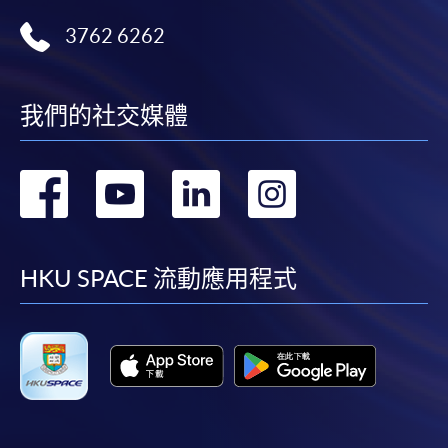
3762 6262
我們的社交媒體
轉
轉
轉
轉
到
到
到
到
facebook
youtube
linkedin
instag
HKU SPACE 流動應用程式