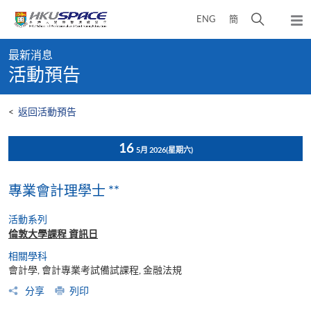
Skip
打
ENG
簡
to
彈
main
開
出
Main
content
搜
主
最新消息
content
選
尋
活動預告
start
單
介
面
<
返回活動預告
16
5月 2026
(星期六)
專業會計理學士 **
活動系列
倫敦大學課程 資訊日
相關學科
會計學, 會計專業考試備試課程, 金融法規
分享
列印