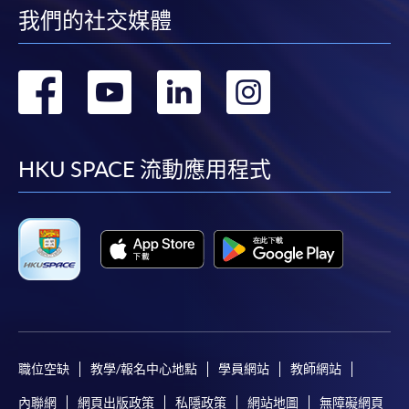
我們的社交媒體
轉
轉
轉
轉
到
到
到
到
facebook
youtube
linkedin
instag
HKU SPACE 流動應用程式
職位空缺
教學/報名中心地點
學員網站
教師網站
內聯網
網頁出版政策
私隱政策
網站地圖
無障礙網頁