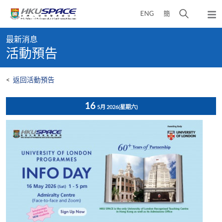
Skip
打
ENG
簡
to
彈
main
開
出
Main
content
搜
主
最新消息
content
選
尋
活動預告
start
單
介
面
<
返回活動預告
16
5月 2026
(星期六)