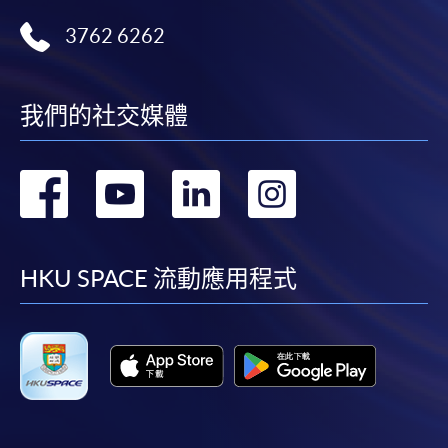
3762 6262
我們的社交媒體
轉
轉
轉
轉
到
到
到
到
facebook
youtube
linkedin
instag
HKU SPACE 流動應用程式