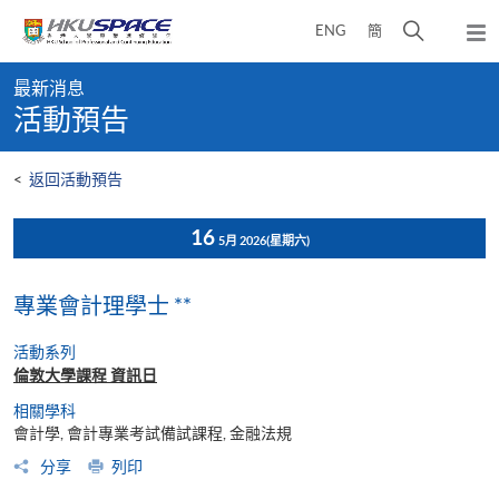
Skip
打
ENG
簡
to
彈
main
開
出
Main
content
搜
主
最新消息
content
選
尋
活動預告
start
單
介
面
<
返回活動預告
16
5月 2026
(星期六)
專業會計理學士 **
活動系列
倫敦大學課程 資訊日
相關學科
會計學, 會計專業考試備試課程, 金融法規
分享
列印