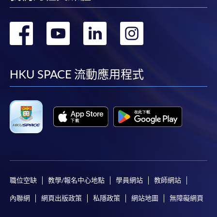
轉
轉
轉
轉
到
到
到
到
facebook
youtube
linkedin
instag
HKU SPACE 流動應用程式
職位空缺
教學/報名中心地點
學員網站
教師網站
內聯網
網頁出版政策
私隱政策
網站地圖
無障礙網頁