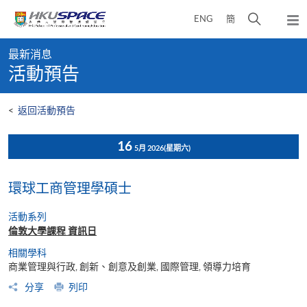
Skip
打
ENG
簡
to
彈
main
開
出
Main
content
搜
主
最新消息
content
選
尋
活動預告
start
單
介
面
<
返回活動預告
16
5月 2026
(星期六)
環球工商管理學​碩士
活動系列
倫敦大學課程 資訊日
相關學科
商業管理與行政, 創新、創意及創業, 國際管理, 領導力培育
分享
列印