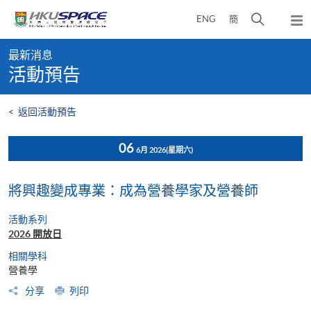
Skip
打
ENG
簡
to
彈
main
開
出
Main
content
搜
主
最新消息
content
選
尋
活動預告
start
單
介
面
<
返回活動預告
06
6月 2026
(星期六)
將興趣變成專業：成為營養學家及營養師
活動系列
2026 開放日
相關學科
營養學
分享
列印