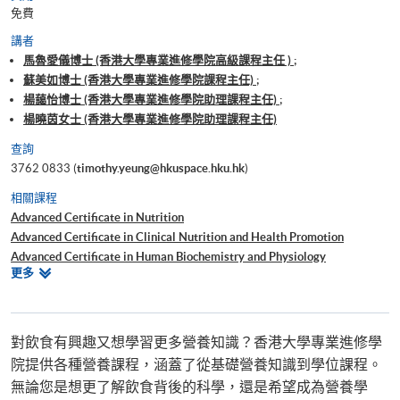
免費
講者
馬魯愛儀博士 (香港大學專業進修學院高級課程主任 ) ;
蘇美如博士 (香港大學專業進修學院課程主任) ;
楊藹怡博士 (香港大學專業進修學院助理課程主任) ;
楊曉茵女士 (香港大學專業進修學院助理課程主任)
查詢
3762 0833 (
timothy.yeung@hkuspace.hku.hk
)
相關課程
Advanced Certificate in Nutrition
Advanced Certificate in Clinical Nutrition and Health Promotion
Advanced Certificate in Human Biochemistry and Physiology
相
更多
Advanced Diploma in Child and Adolescent Nutrition
關
Advanced Certificate in Sport and Exercise Nutrition
課
Bachelor of Science (Honours) Food and Nutrition
程
對飲食有興趣又想學習更多營養知識？香港大學專業進修學
院提供各種營養課程，涵蓋了從基礎營養知識到學位課程。
無論您是想更了解飲食背後的科學，還是希望成為營養學