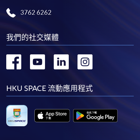
3762 6262
我們的社交媒體
轉
轉
轉
轉
到
到
到
到
facebook
youtube
linkedin
instag
HKU SPACE 流動應用程式