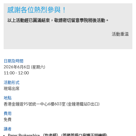
感謝各位熱烈參與！
以上活動經已圓滿結束，敬請密切留意學院稍後活動。
活動重温
日期及時間
2026年6月6日 (星期六)
11:00 - 12:00
活動形式
現場出席
地點
香港金鐘道95號統一中心6樓603室 (金鐘港鐵站D出口)
費用
免費
講者
Peter Brokenshire （包老師） (英國英語口音矯正訓練師)