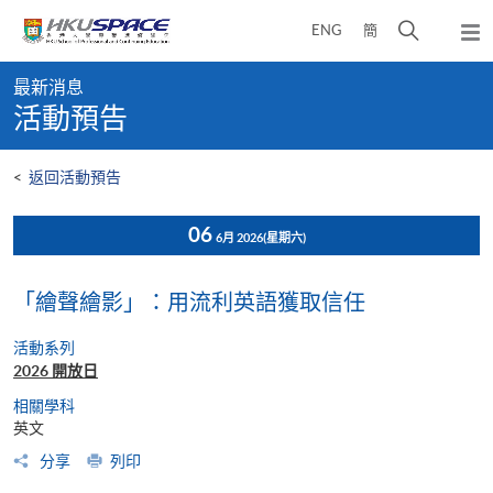
Skip
打
ENG
簡
to
彈
main
開
出
Main
content
搜
主
最新消息
content
選
尋
活動預告
start
單
介
面
<
返回活動預告
06
6月 2026
(星期六)
「繪聲繪影」：用流利英語獲取信任
活動系列
2026 開放日
相關學科
英文
分享
列印