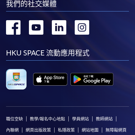
我們的社交媒體
轉
轉
轉
轉
到
到
到
到
facebook
youtube
linkedin
instag
HKU SPACE 流動應用程式
職位空缺
教學/報名中心地點
學員網站
教師網站
內聯網
網頁出版政策
私隱政策
網站地圖
無障礙網頁