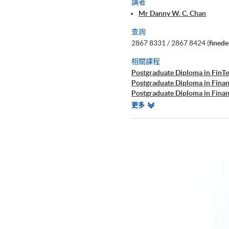
講者
Mr Danny W. C. Chan
查詢
2867 8331 / 2867 8424 (
fined
相關課程
Postgraduate Diploma in FinTe
Postgraduate Diploma in Finan
Postgraduate Diploma in Finan
Certificate for Module (Techni
相
更多
Certificate for Module (Busine
關
Executive Certificate in Interp
課
Big Data and FinTech Executiv
程