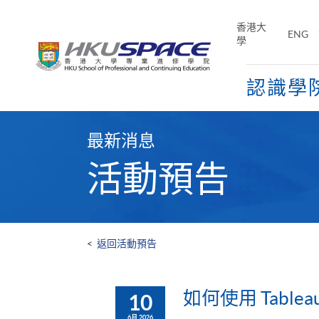
Skip
to
香港大
ENG
main
學
content
認識學
Main
content
最新消息
start
活動預告
<
返回活動預告
如何使用 Tablea
10
6月 2026