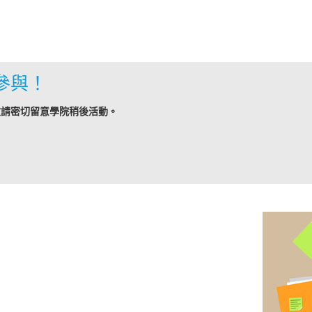
參與！
敬請密切留意學院稍後活動。