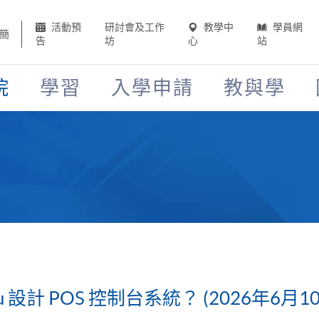
活動預
研討會及工作
教學中
學員網
簡
告
坊
心
站
院
學習
入學申請
教與學
u 設計 POS 控制台系統？ (2026年6月1