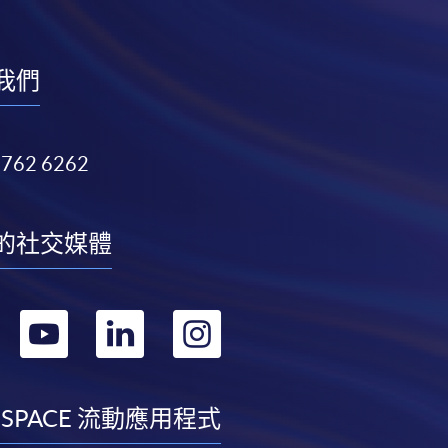
我們
3762 6262
的社交媒體
轉
轉
轉
轉
到
到
到
到
facebook
youtube
linkedin
instagram
 SPACE 流動應用程式