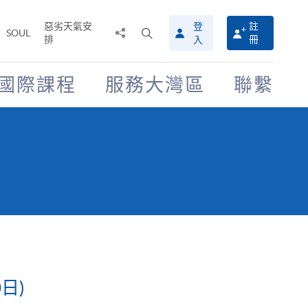
惡劣天氣安
登
註
分
打
SOUL
排
冊
入
享
開
至
搜
尋
國際課程
服務大灣區
聯繫
介
面
0日)