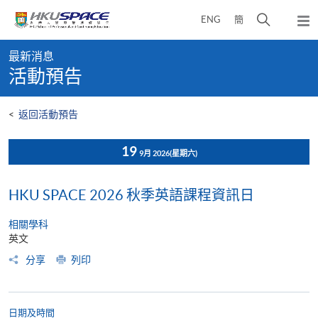
Skip
打
ENG
簡
to
彈
main
開
出
Main
content
搜
主
最新消息
content
選
尋
活動預告
start
單
介
面
<
返回活動預告
19
9月 2026
(星期六)
HKU SPACE 2026 秋季英語課程資訊日
相關學科
英文
分享
列印
日期及時間