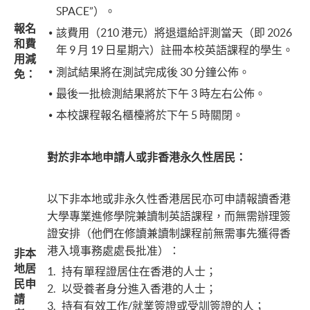
SPACE”）。
報名
該費用（210 港元）將退還給評測當天（即 2026
和費
年 9 月 19 日星期六）註冊本校英語課程的學生。
用減
測試結果將在測試完成後 30 分鐘公佈。
免：
最後一批檢測結果將於下午 3 時左右公佈。
本校課程報名櫃檯將於下午 5 時關閉。
對於非本地申請人或非香港永久性居民：
以下非本地或非永久性香港居民亦可申請報讀香港
大學專業進修學院兼讀制英語課程，而無需辦理簽
證安排（他們在修讀兼讀制課程前無需事先獲得香
港入境事務處處長批准）：
非本
地居
1. 持有單程證居住在香港的人士；
民申
2. 以受養者身分進入香港的人士；
請
3. 持有有效工作/就業簽證或受訓簽證的人；