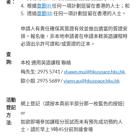
者：
4. 根據
章節(I)
任何一項計劃逗留在香港的人士；和
5. 透過
章節(II)
任何一項計劃逗留在香港的人士。
申請人有責任確保其簽證有效並做出適當的簽證安
排。報名後，非本地申請者在申請本敕英語課程時
必須出示許可證和/或簽證的正本。
查
詢
:
本校 通用英語課程 聯絡
梅先生; 2975 5741 /
shawn.mui@hkuspace.hku.hk
歐小姐 2975 5689 /
viann.au@hkuspace.hku.hk
活動
網上登記（請按本頁前半部分那一枚藍色的按鈕）
登記
or
方
如欲即場參加課程分班試而未有預先成功預約人
法
:
士，請於早上 9時45分前到達會場