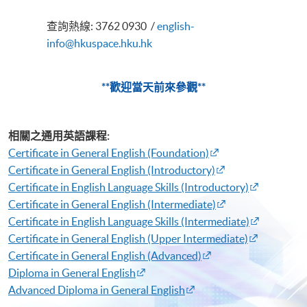
查詢熱線: 3762 0930 /
english-
info@hkuspace.hku.hk
**歡迎當天前來參觀**
相關之通用英語課程:
Certificate in General English (Foundation)
Certificate in General English (Introductory)
Certificate in English Language Skills (Introductory)​
Certificate in General English (Intermediate)​
Certificate in English Language Skills (Intermediate)​
Certificate in General English (Upper Intermediate)​
Certificate in General English (Advanced)​
Diploma in General English​
Advanced Diploma in General English​