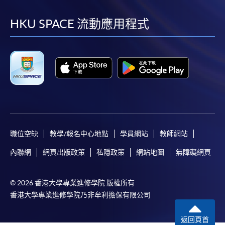
到
到
到
到
facebook
youtube
linkedin
instag
HKU SPACE 流動應用程式
職位空缺
教學/報名中心地點
學員網站
教師網站
內聯網
網頁出版政策
私隱政策
網站地圖
無障礙網頁
© 2026 香港大學專業進修學院 版權所有
香港大學專業進修學院乃非牟利擔保有限公司
返回頁首