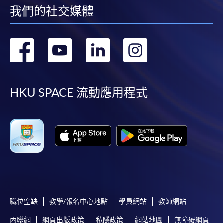
我們的社交媒體
轉
轉
轉
轉
到
到
到
到
facebook
youtube
linkedin
instag
HKU SPACE 流動應用程式
職位空缺
教學/報名中心地點
學員網站
教師網站
內聯網
網頁出版政策
私隱政策
網站地圖
無障礙網頁