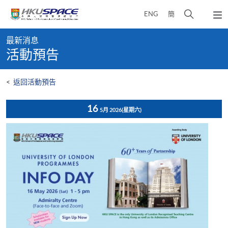
Skip
打
ENG
簡
to
彈
main
開
出
Main
content
搜
主
最新消息
content
選
尋
活動預告
start
單
介
面
<
返回活動預告
16
5月 2026
(星期六)