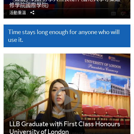
修學院國際學院)
分
活動重溫
享
Time stays long enough for anyone who will
use it.
LLB Graduate with First Class Honours
University of London