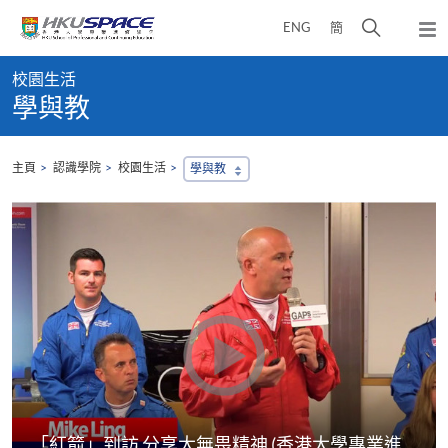
Skip
打
ENG
簡
to
彈
main
開
出
Main
content
搜
主
校園生活
content
選
尋
學與教
start
單
介
面
主頁
認識學院
校園生活
學與教
「紅箭」到訪 分享大無畏精神 (香港大學專業進