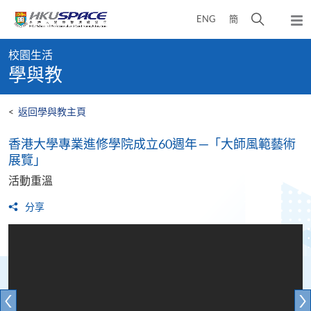
Skip
打
ENG
簡
to
彈
main
開
出
Main
content
搜
主
校園生活
content
選
尋
學與教
start
單
介
面
<
返回學與教主頁
香港大學專業進修學院成立60週年 ─「大師風範藝術
展覽」
活動重溫
分享