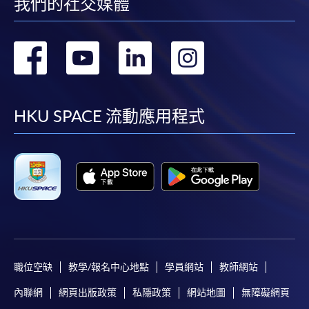
我們的社交媒體
轉
轉
轉
轉
到
到
到
到
facebook
youtube
linkedin
instag
HKU SPACE 流動應用程式
職位空缺
教學/報名中心地點
學員網站
教師網站
內聯網
網頁出版政策
私隱政策
網站地圖
無障礙網頁