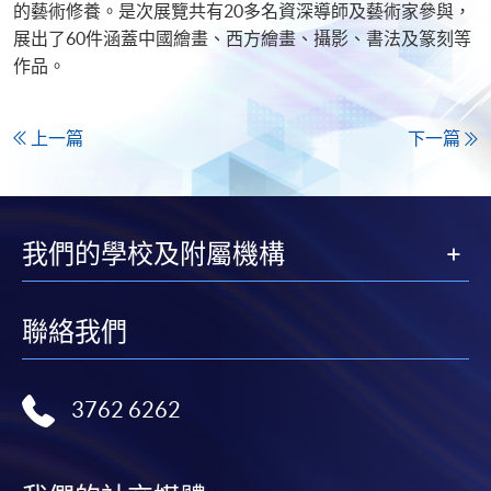
的藝術修養。是次展覽共有20多名資深導師及藝術家參與，
展出了60件涵蓋中國繪畫、西方繪畫、攝影、書法及篆刻等
作品。
上一篇
下一篇
我們的學校及附屬機構
聯絡我們
3762 6262