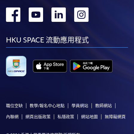
轉
轉
轉
轉
到
到
到
到
facebook
youtube
linkedin
instag
HKU SPACE 流動應用程式
職位空缺
教學/報名中心地點
學員網站
教師網站
內聯網
網頁出版政策
私隱政策
網站地圖
無障礙網頁