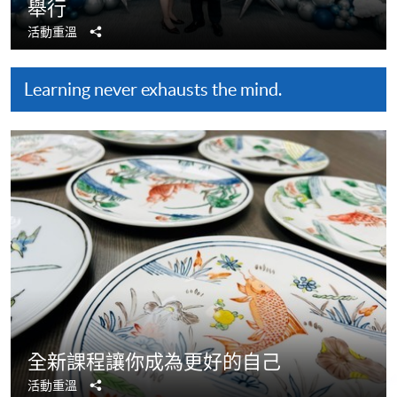
舉行
分
活動重溫
享
Learning never exhausts the mind.
全新課程讓你成為更好的自己
分
活動重溫