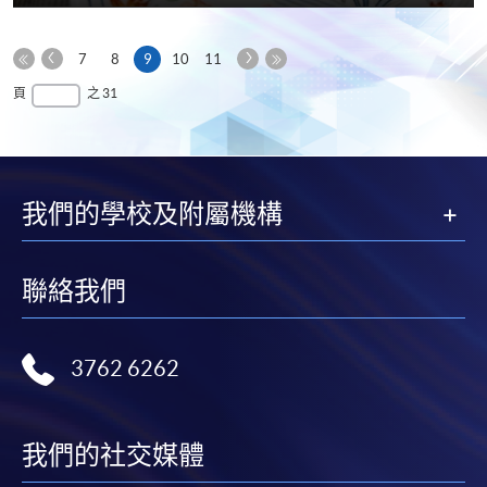
享
上
下
本
7
8
9
10
11
一
一
第
頁
最
頁
之 31
頁
頁
一
後
頁
一
頁
我們的學校及附屬機構
聯絡我們
3762 6262
我們的社交媒體