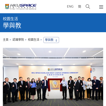
Skip
打
ENG
簡
to
彈
main
開
出
Main
content
搜
主
校園生活
content
選
尋
學與教
start
單
介
面
主頁
認識學院
校園生活
學與教