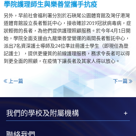
學院護理師生與樂善堂攜手抗疫
另外，早前社會福利署分別於石硤尾公園體育館及灣仔港灣
道體育館設立長者暫託中心，接收確診2019冠狀病毒病，症
狀輕微的長者，為他們提供護理照顧服務。於今年4月1日開
始，學院全面支援由九龍樂善堂營運的兩間長者暫託中心，
派出7名資深護士導師及24位準註冊護士學生（即現任為登
記護士），提供更優質的前線護理服務，務求令長者可以得
到更全面的照顧，在疫情下讓長者及其家人得以放心。
上一篇
下一篇
我們的學校及附屬機構
聯絡我們