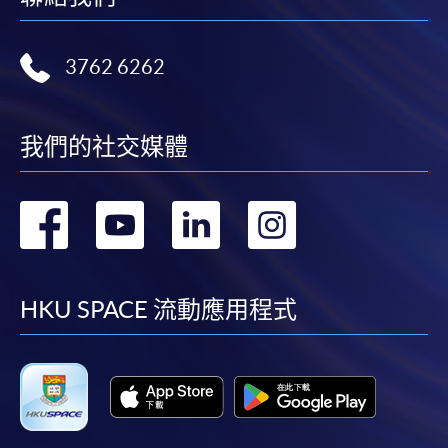
3762 6262
我們的社交媒體
轉
轉
轉
轉
到
到
到
到
facebook
youtube
linkedin
instag
HKU SPACE 流動應用程式