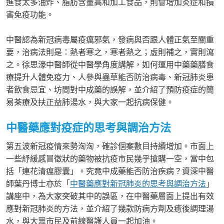
進食太多油炸、脂肪含量高和加工食品，則會增加炎症和損
害免疫功能。
中醫認為新冠病毒屬疫癘邪氣，發病與否跟人體正氣至關重
要，治病法則是：熱者寒之，寒者熱之；虛則補之，實則瀉
之。徐思濠中醫師從中醫學角度講解，如何運用中藥藥膳食
療提升人體免疫力、人參與蟲草能否防治病毒、新冠肺炎患
者飲食忌宜、坊間對中成藥的誤解，並介紹了預防疫症的簡
易茶療及扶正益肺湯水，與大家一起抗病保健。
中醫藥應對疫症的思考與調治方法
第五波新冠疫情來勢洶洶，確診個案數目持續增加。市面上
一些紓緩感冒徵狀的藥物被抗疫市民幾乎搶購一空，當中包
括「連花清瘟膠囊」。究竟中成藥能否防治疾病？資深中醫
師葉丹博士亦於「
中醫藥應對新冠肺炎的思考與調治方法
」
講座中，為大家突破其中的誤區，在中醫藥層面上提出有效
應對新冠肺炎的方法，並介紹了幾款防病方劑及癒後調理湯
水，與大眾市民及前線醫護人員一起加油。