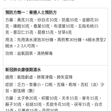
預防方劑一：普通人士預防方
方藥：黃芪15克、炒白朮10克、防風10克、金銀花10
克、連翹10克、桑葉10克、布渣葉10克、五指毛桃15
克、薏苡仁15克、葛根15克、甘草6克
用法：先用清水浸泡30分鐘，再煎煮30分鐘。6碗水煲至2
碗水，2-3人可用。
功效：益氣固表，清熱解毒
新冠肺炎康復期湯水
適用：氣陰虧虛、肺胃津傷、肺失宣降
症狀：乏力，食量小，口乾，舌燥，乾咳，舌紅（淡）少
苔，脈弦細（數）
方藥：太子參20克、枳實10克、天冬15克、麥冬15克、
蘇子10克、前胡10克、炙款冬花10克、茯苓15克、白朮
15克、瓜蔞皮15克、百部10克