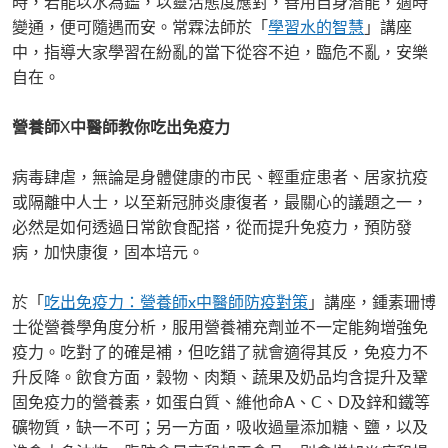
時，若能以水為鑑，以靈活態度應對，善用自身潛能，適時
變通，便可隨遇而安。常霖法師於「
學習水的智慧
」講座
中，指導大家學習在紛亂的當下從容不迫，臨危不亂，安樂
自在。
營養師
X
中醫師教你吃出免疫力
病毒肆虐，無論是身體健康的市民、輕重症患者、居家抗疫
或隔離中人士，以至新冠肺炎康復者，最關心的議題之一，
必然是如何透過日常飲食配搭，從而提升免疫力，預防發
病，加快康復，固本培元。
於「
吃出免疫力：營養師x中醫師防疫對策
」講座，鍾素珊博
士從營養學角度分析，服用營養補充劑並不一定能夠增強免
疫力。吃對了的確是補，但吃錯了就會適得其反，免疫力不
升反降。飲食方面，穀物、肉類、蔬果及奶品均含提升及鞏
固免疫力的營養素，如蛋白質、維他命A、C、D及鋅和鐵等
礦物質，缺一不可；另一方面，吸收過量添加糖、鹽，以及