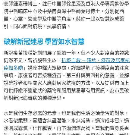
養師鍾素珊博士、註冊中醫師徐思濠及香港大學專業進修學
院中醫臨床中心及中藥房資深中醫師葉丹博士，分別從西
醫、心靈、營養學及中醫等角度，與你一起以智慧煉成藥
引，同心面對疫境，抗擊疫情。
破解新冠迷思
學習如水智慧
新冠疫苗接種計劃開展了超過一年，但不少人對疫苗的認識
仍然不足，曾祈殷醫生於「
抗疫自救 — 確診、疫苗及居家抗
疫知多啲
」講座中釋大眾疑慮，詳細講解了接種疫苗的注意
事項、康復者可否接種疫苗、第三針與第四針的意義，並解
說確診者和相關家人應對居家抗疫的方法，以及提供市面上
可供紓緩不適症狀的藥物和服用禁忌等有用資訊，為市民破
解對新冠病毒病的種種迷思。
水是我們生存必需的元素，也是我們生活必須學習的對象。
水看似柔弱，實蘊含無盡潛能。水無常態，遇冷成冰雪，遇
熱則成霧氣，化作騰雲，再下雨潤澤萬物。當我們置身憂患