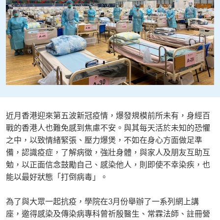
近月香港迎來第五波新冠疫情，爆發規模前所未有，身經百
戰的香港人也難免感到焦慮不安。與其每天活於未知的恐懼
之中，以致情緒緊張、壓力爆煲，不如在身心方面做足準
備，認識疫症，了解病徵，強壯身體，與家人及朋友互助互
勉，以正面信念鼓勵自己、感染他人，則即使不幸染疾，也
能以最好狀態「打倒病毒」。
為了與大眾一起抗疫，學院在3月份舉辦了一系列網上講
座，邀得感染及傳染病專科曾祈殷醫生、常霖法師、註冊營