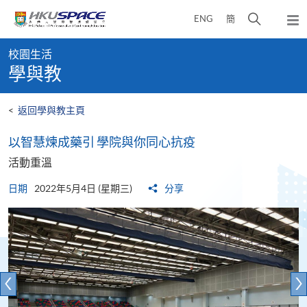
Skip
打
ENG
簡
to
彈
main
開
出
Main
content
搜
主
校園生活
content
選
尋
學與教
start
單
介
面
<
返回學與教主頁
以智慧煉成藥引 學院與你同心抗疫
活動重溫
日期
2022年5月4日 (星期三)
分享