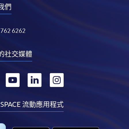
我們
3762 6262
的社交媒體
轉
轉
轉
轉
到
到
到
到
facebook
youtube
linkedin
instagram
 SPACE 流動應用程式