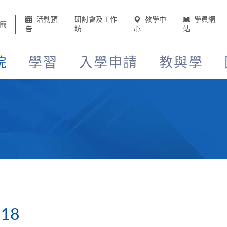
活動預
研討會及工作
教學中
學員網
簡
告
坊
心
站
院
學習
入學申請
教與學
18