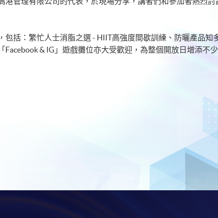
及香港數碼港管理有限公司的代表，於現場分享，講者們和參加者熱烈
包括：繁忙人士消脂之選 - HIIT高強度間歇訓練、防曬產品
acebook & IG」遊戲攤位亦大受歡迎，為整個開放日增添不