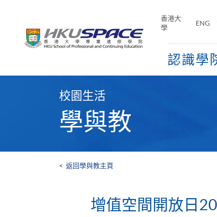
Skip
to
香港大
ENG
main
學
content
認識學
Main
content
校園生活
start
學與教
<
返回學與教主頁
增值空間開放日20