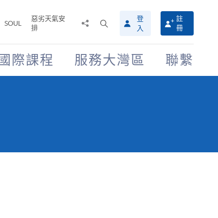
惡劣天氣安
登
註
分
打
SOUL
排
冊
入
享
開
至
搜
尋
國際課程
服務大灣區
聯繫
介
面