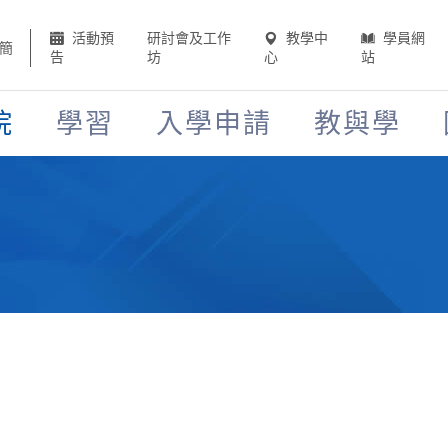
活動預
研討會及工作
教學中
學員網
簡
告
坊
心
站
院
學習
入學申請
教與學