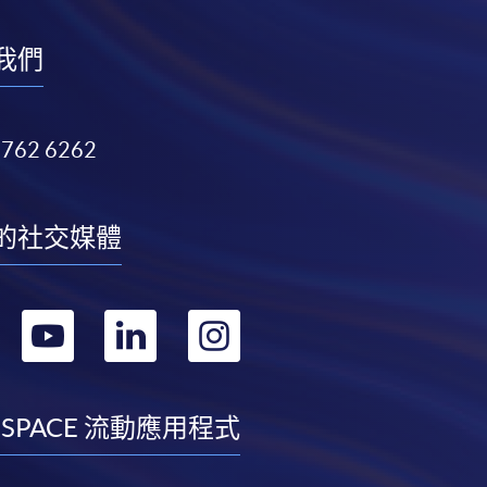
我們
3762 6262
的社交媒體
轉
轉
轉
轉
到
到
到
到
facebook
youtube
linkedin
instagram
 SPACE 流動應用程式