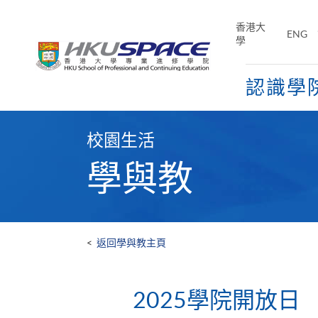
Skip
to
香港大
ENG
main
學
content
認識學
Main
content
校園生活
start
學與教
<
返回學與教主頁
2025學院開放日