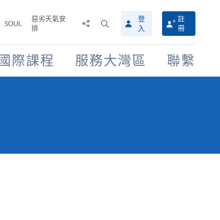
惡劣天氣安
登
註
分
打
SOUL
排
冊
入
享
開
至
搜
尋
國際課程
服務大灣區
聯繫
介
面