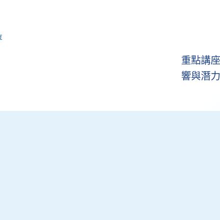
享
重點講座
響與潛力 (