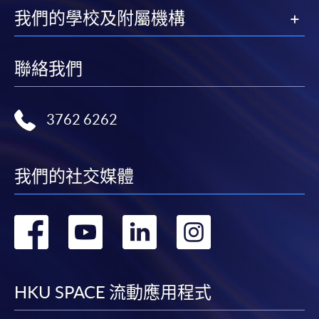
填寫網上報名表格
我們的學校及附屬機構
申請人可按該課程網頁的右上角的
圖示進入網上服務網頁，然
聯絡我們
後按照指示填妥網上報名表格。
某些課程須甄選入學，並要求申請人上載課程網頁
3762 6262
中指定所須文件(如學歷證明)。系統只支援doc,
docx, jpg 和pdf格式之附件。
我們的社交媒體
繳交所需費用
申請人可使用以下方式繳交報名費或課程費用:
轉
轉
轉
轉
繳費靈網上服務
- 申請人須先開立繳費靈戶口及設
到
到
到
到
定繳費靈網上密碼。有關如何申請繳費靈戶口及密
碼，請瀏覽繳費靈網址
http://www.ppshk.com
。
facebook
youtube
linkedin
instag
HKU SPACE 流動應用程式