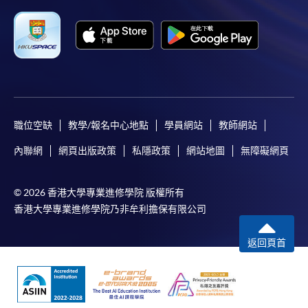
*信用咭網上繳費服務
- 申請人可以 VISA 或
Mastercard（包括「香港大學專業進修學院
Mastercard卡」）繳付學費。
*香港大學專業進修學院Mastercard卡
持有人如欲享用十個
月免息分期付款優惠，必須親臨本學院設有報名服務的教
學中心作付款安排。
職位空缺
教學/報名中心地點
學員網站
教師網站
如欲了解如何於網上報讀新課程及繳費，請瀏覽網上
內聯網
網頁出版政策
私隱政策
網站地圖
無障礙網頁
申請/報讀指南 :
-
短期課程
© 2026 香港大學專業進修學院 版權所有
香港大學專業進修學院乃非牟利擔保有限公司
-
個別學歷頒授課程
返回頁首
報讀同一學歷頒授課程內其他單元
個別課程為須報讀同一學歷頒授課程及其他單元或繳