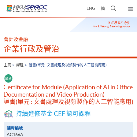
Skip
打
ENG
簡
to
彈
main
開
出
Main
content
搜
主
content
選
尋
start
單
介
會計及金融
面
企業行政及管治
主頁
課程
證書(單元 : 文書處理及視頻製作的人工智能應用)
Certificate for Module (Application of AI in Office
Documentation and Video Production)
證書(單元 : 文書處理及視頻製作的人工智能應用)
持續進修基金 CEF 認可課程
課程編號
AC166A