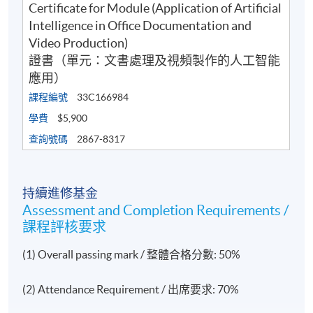
Certificate for Module (Application of Artificial
現時接受報名
Intelligence in Office Documentation and
Video Production)
證書（單元：文書處理及視頻製作的人工智能
日期 / 時間
應用）
課程編號
33C166984
逢周二，7:00 p.m. - 10:00 p.m.
學費
$5,900
修業期
查詢號碼
2867-8317
講授時數：33小時（11節課，每節3小時）
持續進修基金
地點
Assessment and Completion Requirements /
本院任何港島及九龍區教學中心，包括金鐘、銅鑼
課程評核要求
灣、炮台山或荔枝角。
(1) Overall passing mark / 整體合格分數: 50%
(2) Attendance Requirement / 出席要求: 70%