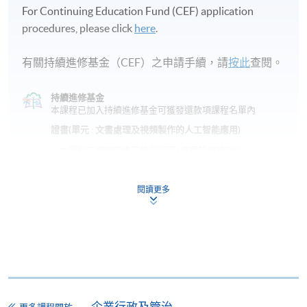
For Continuing Education Fund (CEF) application
procedures, please click
here
.
有關持續進修基金（CEF）之申請手續，請
按此
查閱。
持續進修基金
本課程已加入持續進修基金可獲發還款項課程名單內
證書(單元 : 文書處理及視頻製作的人工智能應用)
本課程在資歴架構下獲得認可 (資歴架構第3級)
閱讀更多
申請
網上報名
立即報名
企業行政及管治