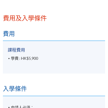
7. 人工智能在營銷影片的應用
費用及入學條件
人工智能影片生成（例子：Cap Cut及Synthesia）、
目標客群分析與影片分發策略
費用
8. 人工智能提示工程
課程費用
人工智能回應使用者的提示設計
學費 : HK$5,900
生成式人工智能搜尋工具（例子：Microsoft Copilot、P
hotpot)
聊天機器人的概念與應用（例子：POE/提示詞)
入學條件
評核方法
申請人必須：