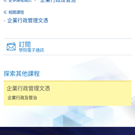
更多課程關於
相關課程
申請表
下載申請表
企業行政管理文憑
報名辦法
網上報名服務
訂閱
香港大學專業進修學院提供24小時網上報名及繳費服
學院電子通訊
務，申請人可通過網上申請個別學歷頒授課程和報讀
大部份公開招生的課程(以先到先得形式報名的課程)。
申請人可在網上使用「繳費靈」(PPS) (不適用於手
探索其他課程
機)、VISA 或 Mastercard。除上述支付方式之外，如就
讀學歷頒授課程設有網上服務，在學學員亦可以「微
企業行政管理文憑
信支付」(Online WeChat Pay) 、「支付寶」(Online
企業行政及管治
Alipay) 或 「轉數快」(FPS) 繳付學費。
報讀新課程