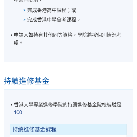
完成香港高中課程；或
個人習作 (60%)
完成香港中學會考課程。
小組習作 (30%)
線上練習 (10%)
申請人如持有其他同等資格，學院將按個別情況考
慮。
學銜
學員修畢課程，上課出席率達70%或以上，通過所有考
核，並取得合格成績，可按香港大學體制，經香港大
學專業進修學院獲准頒授「證書（單元：文書處理及
持續進修基金
視頻製作的人工智能應用） 」。
證書(單元 : 文書處理及視頻製作的人工智能應用)
香港大學專業進修學院的持續進修基金院校編號是
報名代碼
2445-AC166A
100
開課日期
22 September 2026
時間
7:00pm - 10:00pm
持續進修基金課程
地點
TBC