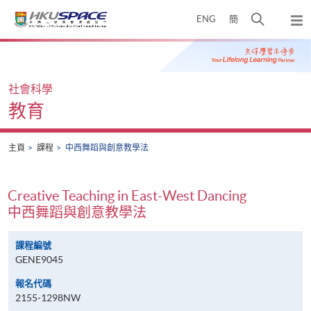
Skip
打
ENG
簡
to
彈
main
開
出
Main
content
搜
主
content
選
尋
start
單
介
社會科學
面
教育
主頁
課程
中西舞蹈與創意教學法
Creative Teaching in East-West Dancing
中西舞蹈與創意教學法
課程編號
GENE9045
報名代碼
2155-1298NW