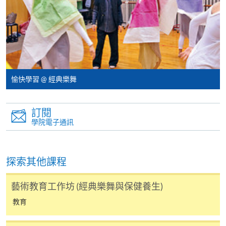
報讀新課程
凡以「先到先得」為取錄方式的課程，請填妥
SF26報名表，親往
報名中心
或以郵遞方式連同學
費以及所需證明文件呈交。
愉快學習 @ 經典樂舞
[
下載報名表SF26
]
申請學歷頒授及專業課程可能需要其他資料，報名
訂閱
學院電子通訊
表可向報名中心或有關課程負責人索取。填妥申請
表格後，請連同報名費/學費以及所需證明文件親
往報名中心或以郵遞方式遞交。
探索其他課程
報讀同一學歷頒授課程內其他單元
藝術教育工作坊 (經典樂舞與保健養生)
教育
​學院為學歷頒授課程特設「註冊及學費通知」，適