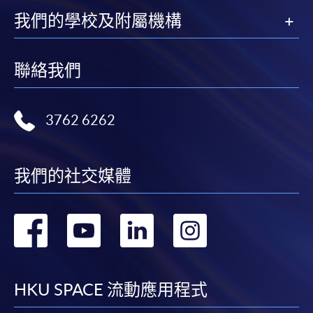
報讀優惠，請親臨學院的報名中心報名。
我們的學校及附屬機構
在網上報名過程中，由於提交課程申請和付款在系
統處理上為兩個不同的程序，成功付款並不保證成
功被獲取錄。任何不成功的申請，課程組職員將儘
聯絡我們
快與 閣下聯絡。
申請人應注意，不論親身或網上報讀，相同的課
3762 6262
程/科目只可提交一次申請。
在網上報名過程中，付款成功後，網頁將顯示付款
確認。另外，確認電子郵件亦會發送到 閣下的電
我們的社交媒體
子郵件帳戶。請保留確定回條作日後查詢用途。
除特殊情況(例如課程因報名人數不足而被取消)及
轉
轉
轉
轉
法例規定外，一切已繳費用，概不退還。
如須甄選入學，則正式收據並不可作為 閣下已獲
到
到
到
到
取錄的證明。學院將在截止報名日期後儘快通知申
請者是否獲取錄。落選的申請人將獲退還已繳交的
facebook
youtube
linkedin
instag
HKU SPACE 流動應用程式
學費。