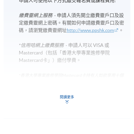
申請人可使用以下方式繳交報名費或課程費用:
繳費靈網上服務
- 申請人須先開立繳費靈戶口及設
定繳費靈網上密碼。有關如何申請繳費靈戶口及密
碼，請瀏覽繳費靈網址
http://www.ppshk.com
。
*信用咭網上繳費服務
- 申請人可以 VISA 或
Mastercard（包括「香港大學專業進修學院
Mastercard卡」）繳付學費。
*香港大學專業進修學院Mastercard卡
持有人如欲享用十個
月免息分期付款優惠，必須親臨本學院設有報名服務的教
學中心作付款安排。
閱讀更多
如欲了解如何於網上報讀新課程及繳費，請瀏覽網上
申請/報讀指南 :
-
短期課程