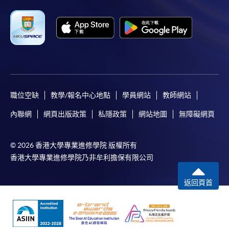
免責聲明
本學院為學院開設的其中一些課程提供在線服務的平台。雖然
本學院會力求在有關網頁上刊載的資訊正確和合時，但本學院
卻不能為這些資訊作出任何明確或隱含的保證。本學院尤其不
職位空缺
教學/報名中心地點
學員網站
教師網站
會保證下列各項：資訊並無侵犯版權，資訊可安全使用、資訊
內聯網
網頁出版政策
私隱政策
網站地圖
無障礙網頁
準確、資訊適合任何目的、資訊不含電腦病毒等。
本學院（包括其僱員及附屬機構）對你在網上付款而由下列原
© 2026 香港大學專業進修學院 版權所有
因所導致的任何損失，一概不負責；上述原因包括：（1）由
香港大學專業進修學院乃非牟利擔保有限公司
付款銀行或獨立商戶因為付款的網關在處理付款的信用卡、付
款卡、智能卡或其他付款的設施時出現任何信息或資訊傳送的
返回頁首
失誤、延誤、中斷、中止、或限制（2）從付款的網關傳送而
來的任何信息或資訊中出現的疏忽、錯誤、誤差或遺漏；
（3）付款的網關在完成網上付款時出現的故障、失靈、或失
誤；（4）任何由付款的網關引起或與付款的網關相關的原