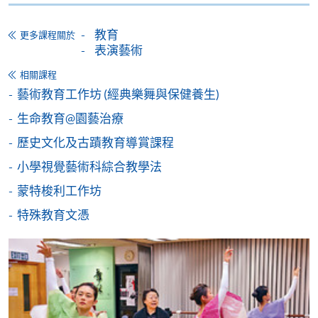
-
個別學歷頒授課程
教育
更多課程關於
表演藝術
報讀同一學歷頒授課程內其他單元
相關課程
藝術教育工作坊 (經典樂舞與保健養生)
個別課程為須報讀同一學歷頒授課程及其他單元或繳
交下期學費的學員，提供網上服務，如學員就讀的課
生命教育@園藝治療
程設有此服務，課程負責人會通知學員有關程序。
歷史文化及古蹟教育導賞課程
小學視覺藝術科綜合教學法
網上支付可通過「繳費靈」(PPS) (不適用於手機)、
VISA 或 Mastercard、「微信支付」(Online WeChat
蒙特梭利工作坊
Pay) 、「支付寶」(Online Alipay) 或 「轉數快」(FPS)
特殊教育文憑
繳付學費。
親身報名/郵遞