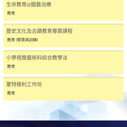
用於一般學歷頒授課程。
生命教育@園藝治療
教育
課程負責人會為學員送上「註冊及學費通知」
(「通知」)，請填妥有關「通知」，並親往報名中
心或以郵遞方式，遞交「通知」及繳交所需費用。
歷史文化及古蹟教育導賞課程
教育 (導賞員訓練)
有關繳費詳情，請參閱
付款方法
。如對報名程序有任
何疑問，請詳閱個別課程資料，或聯絡有關課程負責
小學視覺藝術科綜合教學法
人或報名中心。
教育
課程/科目報名注意事項:
蒙特梭利工作坊
選用網上報名服務必須在已接駁互聯網及支援
JavaScript程式瀏覽器的電腦上進行。建議選用
教育
Google Chrome瀏覽器。
申請人不應閒置申請超過10分鐘。否則，申請人
必須重新開始整個申請程序。
網上報名只支援「提早報讀優惠」。如需享用其他