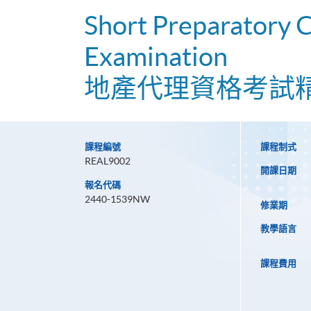
Short Preparatory C
Examination
地產代理資格考試
課程編號
課程制式
REAL9002
開課日期
報名代碼
2440-1539NW
修業期
教學語言
課程費用