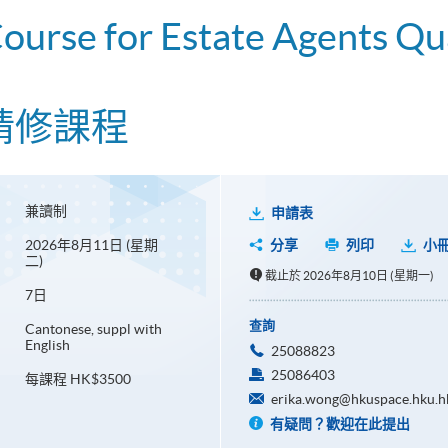
ourse for Estate Agents Qu
精修課程
兼讀制
申請表
2026年8月11日 (星期
分享
列印
小
二)
截止於 2026年8月10日 (星期一)
7日
查詢
Cantonese, suppl with
English
25088823
25086403
每課程 HK$3500
erika.wong@hkuspace.hku.h
有疑問？歡迎在此提出