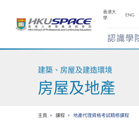
Skip
to
香港大
ENG
main
學
content
認識學
Main
content
start
建築、房屋及建造環境
房屋及地產
主頁
課程
地產代理資格考試精修課程