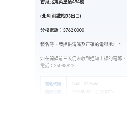
香港北角英皇道
494號
(北角 港鐵站B3出口)
分校電話：
3762 0000
報名時，請提供清晰及正確的電郵地址。
如在開課前三天仍未收到通知上課的電郵，
電話：25088823
報名代碼
2440-1539NW
開課日期
2026年8月11日 (星期二)
日期 / 時間
逢周二、周四，6:45pm - 9:45pm