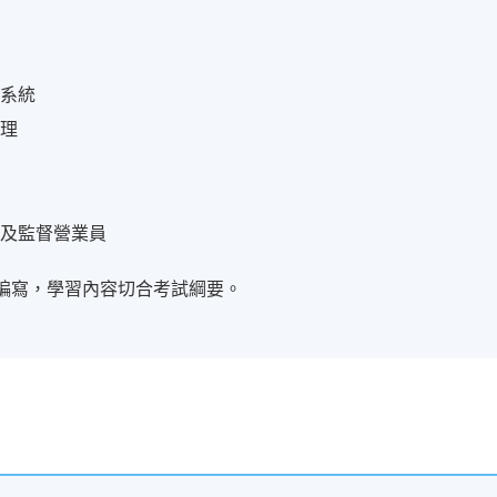
務
例
料系統
管理
務及監督營業員
編寫，學習內容切合考試綱要。