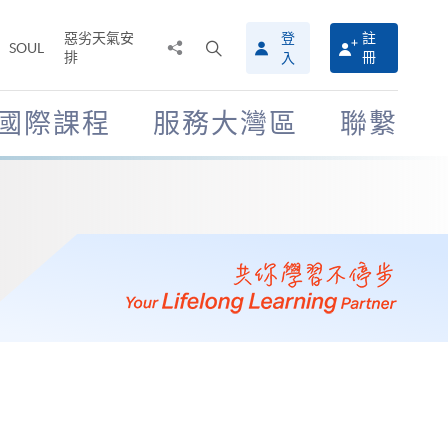
惡劣天氣安
登
註
分
打
SOUL
排
冊
入
享
開
至
搜
尋
國際課程
服務大灣區
聯繫
介
面