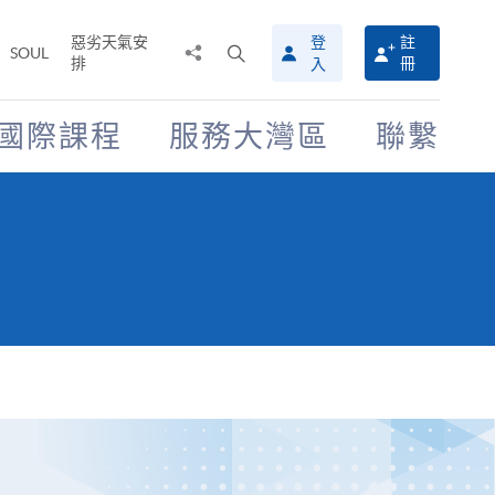
惡劣天氣安
登
註
分
打
SOUL
排
冊
入
享
開
至
搜
尋
國際課程
服務大灣區
聯繫
介
面