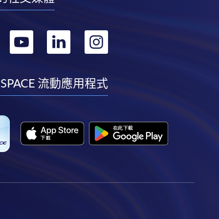
轉
轉
轉
轉
到
到
到
到
facebook
youtube
linkedin
instagram
 SPACE 流動應用程式