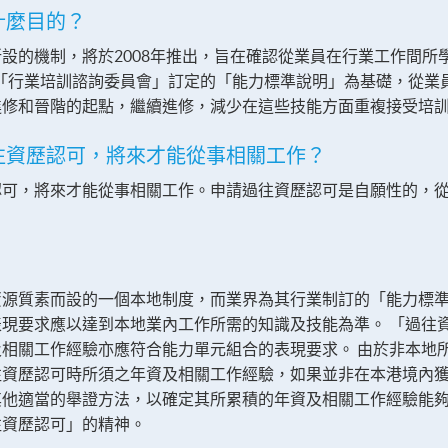
什麼目的？
設的機制，將於2008年推出，旨在確認從業員在行業工作間所
「行業培訓諮詢委員會」訂定的「能力標準說明」為基礎，從業
進修和晉階的起點，繼續進修，減少在這些技能方面重複接受培
過往資歷認可，將來才能從事相關工作？
認可，將來才能從事相關工作。申請過往資歷認可是自願性的，
?
資源質素而設的一個本地制度，而業界為其行業制訂的「能力標
現要求應以達到本地業內工作所需的知識及技能為準。 「過往
相關工作經驗亦應符合能力單元組合的表現要求。 由於非本地
往資歷認可時所須之年資及相關工作經驗，如果並非在本港境內
其他適當的舉證方法，以確定其所累積的年資及相關工作經驗能
往資歷認可」的精神。