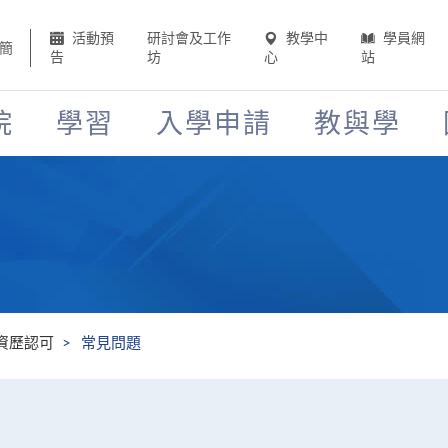
活動預
研討會及工作
教學中
學員網
簡
告
坊
心
站
院
學習
入學申請
教與學
資歷認可
常見問題