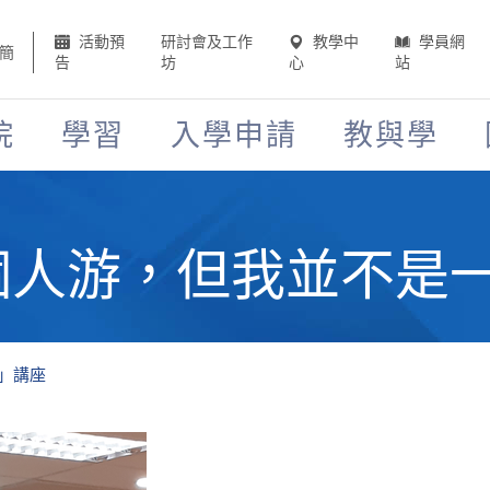
活動預
研討會及工作
教學中
學員網
簡
告
坊
心
站
院
學習
入學申請
教與學
一個人游，但我並不是
人」講座