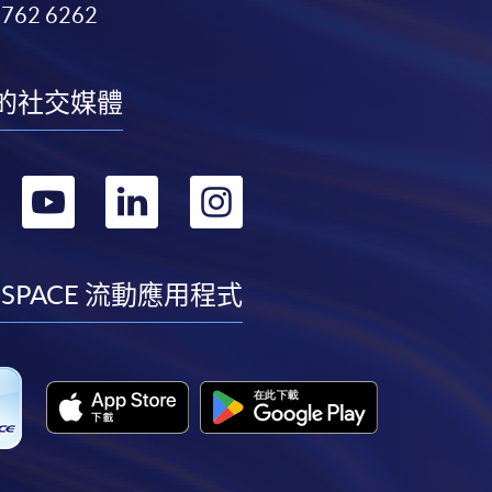
3762 6262
的社交媒體
轉
轉
轉
轉
到
到
到
到
facebook
youtube
linkedin
instagram
 SPACE 流動應用程式