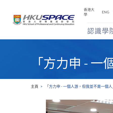
Skip
to
香港大
ENG
main
學
content
認識學
Main
content
start
「方力申 - 
主頁
「方力申 - 一個人游，但我並不是一個