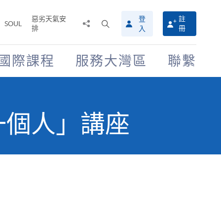
惡劣天氣安
登
註
分
打
SOUL
排
冊
入
享
開
至
搜
尋
國際課程
服務大灣區
聯繫
介
面
一個人」講座