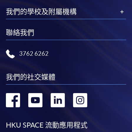
我們的學校及附屬機構
聯絡我們
3762 6262
我們的社交媒體
轉
轉
轉
轉
到
到
到
到
facebook
youtube
linkedin
instag
HKU SPACE 流動應用程式