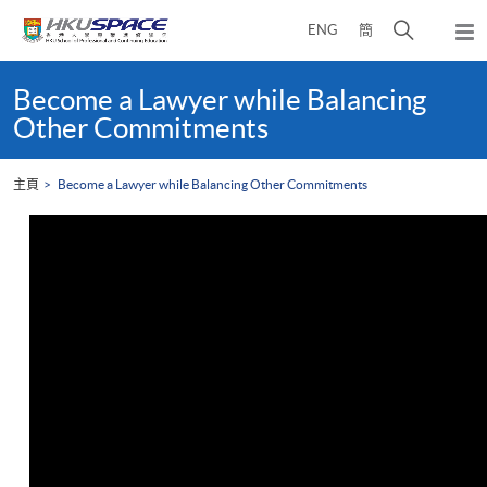
Skip
打
ENG
簡
to
彈
main
開
出
Main
content
搜
主
content
Become a Lawyer while Balancing
選
尋
start
Other Commitments
單
介
面
主頁
Become a Lawyer while Balancing Other Commitments