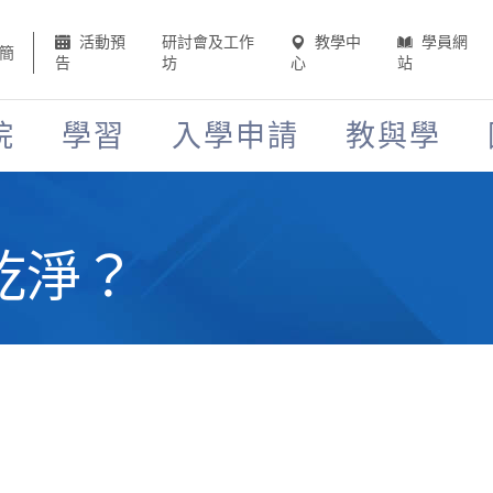
活動預
研討會及工作
教學中
學員網
簡
告
坊
心
站
院
學習
入學申請
教與學
乾淨？