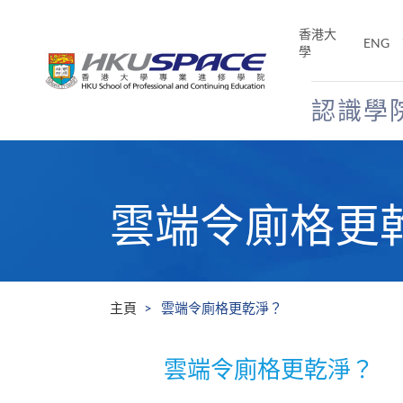
Skip
to
香港大
ENG
main
學
content
認識學
Main
content
start
雲端令廁格更
主頁
雲端令廁格更乾淨？
雲端令廁格更乾淨？