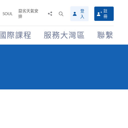
惡劣天氣安
登
註
分
打
SOUL
排
冊
入
享
開
至
搜
尋
國際課程
服務大灣區
聯繫
介
面