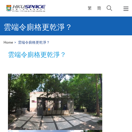
Skip
Open
繁
簡
to
Togg
main
search
navi
Main
content
panel
content
雲端令廁格更乾淨？
start
Home
雲端令廁格更乾淨？
雲端令廁格更乾淨？