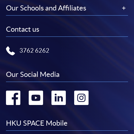
Our Schools and Affiliates
Contact us
3762 6262
Our Social Media
Go
Go
Go
Go
to
to
to
to
facebook
youtube
linkedin
instag
HKU SPACE Mobile