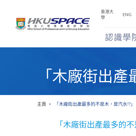
Skip
to
香港大
ENG
main
學
content
認識學
Main
content
start
「木廠街出產
主頁
「木廠街出產最多的不是木，是汽水!?」
「木廠街出產最多的不