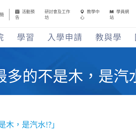
活動預
研討會及工作
教學中
學員網
簡
告
坊
心
站
院
學習
入學申請
教與學
最多的不是木，是汽水
是木，是汽水!?」