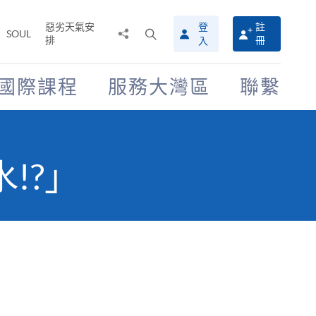
惡劣天氣安
登
註
分
打
SOUL
排
冊
入
享
開
至
搜
尋
國際課程
服務大灣區
聯繫
介
面
!?」