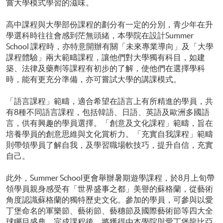
嘗大學模式學習的滋味。
高中課程與大學部份課程的劃分有一定的分別，青少年在升
學選科時往往會感到茫無頭緒，本學院在設計Summer
School 課程時，亦特意開辦有關「未來專業導向」及「大學
課程體驗」兩大範疇課程，讓他們對大學獨有科目，如建
築、法律及藥劑等課程有初步的了解，使他們在選擇學科
時，能有更充分準備，亦可嘗試大學的講課模式。
「語言課程」範疇，適合希望在語言上有所精進的學員，共
有8種不同語言課程，包括韓語、日語、英語及歐洲多國語
言，供有興趣的學員選擇。「創意及文化課程」範疇，旨在
培養學員的創意思維與文化賞析力。「充實自我課程」範疇
則帶領學員了解自我，及學習職場軟技巧，提升自信，充實
自己。
此外，Summer School更會舉辦暑期遊學課程，於8月上旬帶
領學員親身感受有「世界盛事之都」美譽的蘇格蘭，從藝術
角度認識蘇格蘭的獨特歷史文化。參加的學員，可參與以愛
丁堡命名的軍樂節、藝術節、藝穗節及國際藝術節等四大全
球矚目盛典。完成課程後，將獲得由本學院與愛丁堡龍比亞