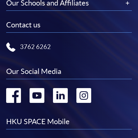
Our Schools and Affiliates
Contact us
3762 6262
Our Social Media
Go
Go
Go
Go
to
to
to
to
facebook
youtube
linkedin
instag
HKU SPACE Mobile