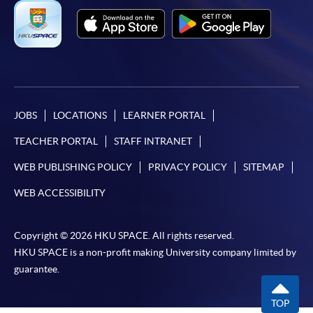
JOBS
LOCATIONS
LEARNER PORTAL
TEACHER PORTAL
STAFF INTRANET
WEB PUBLISHING POLICY
PRIVACY POLICY
SITEMAP
WEB ACCESSIBILITY
Copyright © 2026 HKU SPACE. All rights reserved.
HKU SPACE is a non-profit making University company limited by
guarantee.
TOP