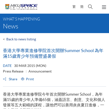
Skip
Open
繁
簡
to
Togg
main
search
navi
Main
content
panel
WHAT'S HAPPENING
content
News
start
<
Back to news listing
香港大學專業進修學院首次開辦Summer School 為年
滿15歲青少年預備豐盛暑假
DATE
30 MAR 2015 (MON)
Press Release
Announcement
Share
Print
香港大學專業進修學院今年首次開辦Summer School，為年
滿15歲的青少年人準備65個，涵蓋語言、創意、文化和個人
發展等五大範疇的課程，讓他們可以善用炎炎夏日進修，一