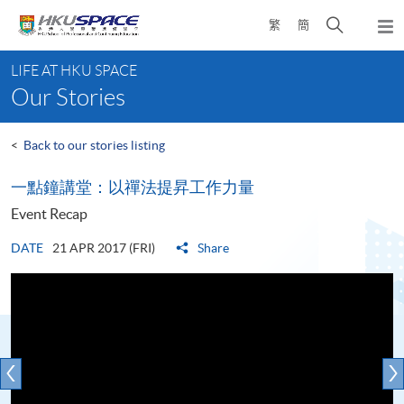
Skip
Open
繁
簡
to
Togg
main
search
navi
Main
content
panel
LIFE AT HKU SPACE
content
Our Stories
start
<
Back to our stories listing
一點鐘講堂：以禪法提昇工作力量
Event Recap
DATE
21 APR 2017 (FRI)
Share