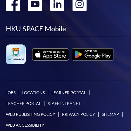
Go
Go
Go
Go
to
to
to
to
facebook
youtube
linkedin
instag
HKU SPACE Mobile
JOBS
LOCATIONS
LEARNER PORTAL
TEACHER PORTAL
STAFF INTRANET
WEB PUBLISHING POLICY
PRIVACY POLICY
SITEMAP
WEB ACCESSIBILITY