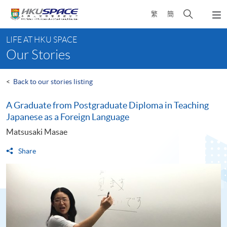
Skip
Open
繁
簡
to
Togg
main
search
navi
Main
content
panel
LIFE AT HKU SPACE
content
Our Stories
start
<
Back to our stories listing
A Graduate from Postgraduate Diploma in Teaching
Japanese as a Foreign Language
Matsusaki Masae
Share