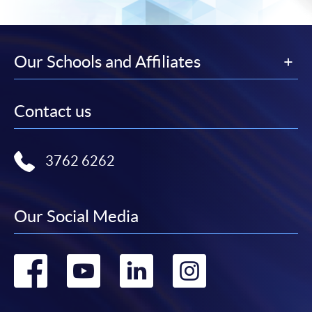
Our Schools and Affiliates
Contact us
3762 6262
Our Social Media
Go
Go
Go
Go
to
to
to
to