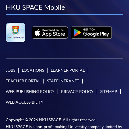
facebook
youtube
linkedin
instag
HKU SPACE Mobile
JOBS
LOCATIONS
LEARNER PORTAL
TEACHER PORTAL
STAFF INTRANET
WEB PUBLISHING POLICY
PRIVACY POLICY
SITEMAP
WEB ACCESSIBILITY
Copyright © 2026 HKU SPACE. All rights reserved.
HKU SPACE is a non-profit making University company limited by