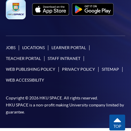
JOBS
LOCATIONS
LEARNER PORTAL
TEACHER PORTAL
STAFF INTRANET
WEB PUBLISHING POLICY
PRIVACY POLICY
SITEMAP
WEB ACCESSIBILITY
Copyright © 2026 HKU SPACE. All rights reserved.
HKU SPACE is a non-profit making University company limited by
guarantee.
TOP