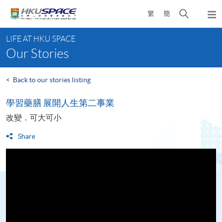
Skip
Open
繁
簡
to
Togg
main
search
navi
Main
content
panel
LIFE AT HKU SPACE
content
Our Stories
start
<
Back to our stories listing
學習藥膳 展開人生第二事業
改變．可大可小
Share