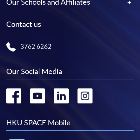
Our Schools and Affiliates
Contact us
3762 6262
Our Social Media
Go
Go
Go
Go
to
to
to
to
facebook
youtube
linkedin
instag
HKU SPACE Mobile