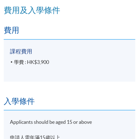
費用及入學條件
地點
港島東分校
21/F Architectural Studio
費用
課程費用
學費 : HK$3,900
入學條件
Applicants should be aged 15 or above
申請人需年滿15歲以上