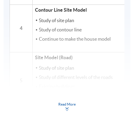
Contour Line Site Model
Study of site plan
4
Study of contour line
Continue to make the house model
Site Model (Road)
Study of site plan
Study of different levels of the roads
5
Existing buildings
Continue to make the house model
Read More
Landscape Model
Material used for landscape model
Study of landscape features