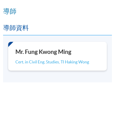
6
Study of water features
導師
Lighting for model
Completion of the house model
導師資料
報名代碼
2492-1022 NW
Mr. Fung Kwong Ming
Cert. in Civil Eng. Studies, TI Haking Wong
日期 / 時間
逢周一至周六，9:30am - 12:30pm
修業期
20 - 25 July 2026 (Mon-Sat)
6 sessions, 18 hours (3 hours/ session)