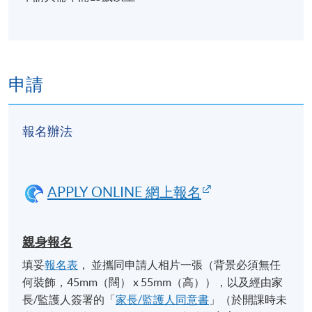
申請
報名辦法
APPLY ONLINE 網上報名
親身報名
填妥
報名表
， 並攜同申請人相片一張（背景必須無任
何裝飾，45mm（闊） x 55mm（高）），以及經由家
長/監護人簽署的「
家長/監護人同意書
」（於開課時未