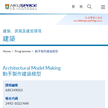
Skip
Open
繁
簡
to
Togg
main
search
navi
Main
content
panel
content
start
建築、房屋及建造環境
建築
Home
Programmes
動手製作建築模型
Architectural Model Making
動手製作建築模型
課程編號
ARCH9053
報名代碼
2492-1022 NW