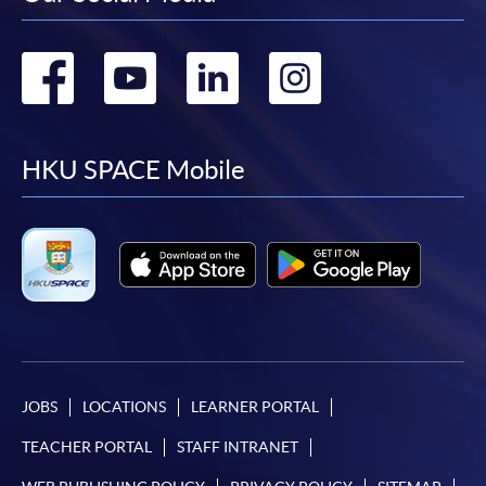
Go
Go
Go
Go
to
to
to
to
facebook
youtube
linkedin
instag
HKU SPACE Mobile
JOBS
LOCATIONS
LEARNER PORTAL
TEACHER PORTAL
STAFF INTRANET