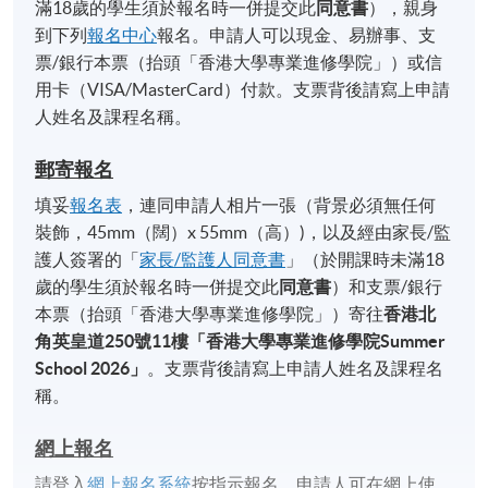
滿18歲的學生須於報名時一併提交此
同意書
），親身
到下列
報名中心
報名。申請人可以現金、易辦事、支
票/銀行本票（抬頭「香港大學專業進修學院」）或信
用卡（VISA/MasterCard）付款。支票背後請寫上申請
人姓名及課程名稱。
郵寄報名
填妥
報名表
，連同申請人相片一張（背景必須無任何
裝飾，45mm（闊）x 55mm（高）)，以及經由家長/監
護人簽署的「
家長/監護人同意書
」（於開課時未滿18
歲的學生須於報名時一併提交此
同意書
）和支票/銀行
本票（抬頭「香港大學專業進修學院」）寄往
香港北
角英皇道
250
號
11
樓「香港大學專業進修學院
Summer
School 2026
」
。支票背後請寫上申請人姓名及課程名
稱。
網上報名
請登入
網上報名系統
按指示報名。申請人可在網上使