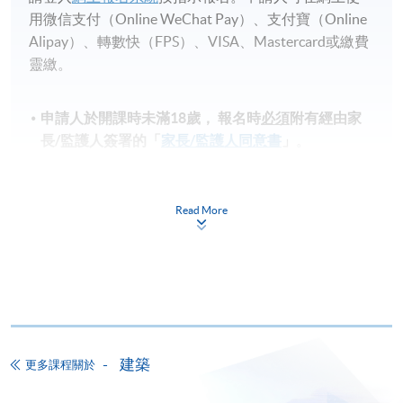
用微信支付（Online WeChat Pay）、支付寶（Online
Alipay）、轉數快（FPS）、VISA、Mastercard或繳費
靈繳。
申請人於開課時未滿18歲​，
報名時
必須
附有經由家
長
/
監護人簽署的「
家長/監護人同意書
」
。
申請人如報讀兩個課程或以上，請細閱各個課程的上
課時間地點，以免課時重疊，或因地點相距太遠而無
Read More
法上課。
備註
學費及學額不得轉讓他人。一經取錄，學生不得用
已付的學費和已取得的學額轉讀其他課程，惟學院
對特殊情況，可酌情處理。轉讀申請一經批准，學
生須要付港幣120元手續費。
建築
更多課程關於
學院在收妥費用後，會向申請人發出付款收據，惟