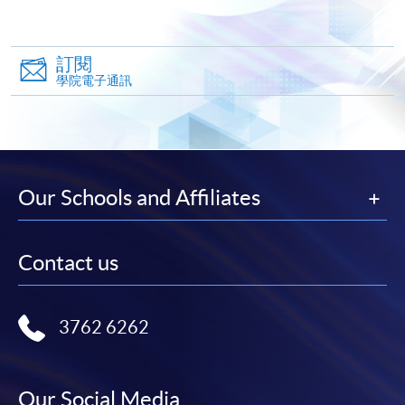
郵寄付款收據如若遺失，學院概不負責。
付款收據只發一次。申請額外付款證明的收費為每
張港幣30元。請以劃線支票支付，抬頭註明「香
訂閱
學院電子通訊
港大學專業進修學院」，並連同貼上郵票的回郵信
封及申請表交回本學院。補發的學費收據通常於課
程完結後寄出。
有關香港大學專業進修學院Summer School 的取錄方
Our Schools and Affiliates
法、學生須知、報名中心及其他相關資訊，請登入
Summer School 網頁
。
Contact us
3762 6262
Our Social Media