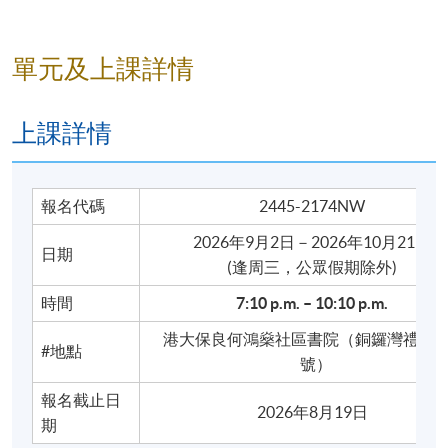
香港地
稱和交通
七
名和交
用語
通
單元及上課詳情
＊問路
＊地道美
上課詳情
食
食在香
八
港
＊點餐與
訂座
報名代碼
2445-2174NW
2026年9月2日－2026年10月21日
日期
​(逢周三，公眾假期除外)
授課教師：
本院兼職教師
時間
7
:10
p
.m. – 10:10 p.m.
港大保良何鴻燊社區書院（銅鑼灣禮頓道
#地點
號）
教學材料
：由任課老師自行編撰，內容均以粵拼
報名截止日
2026年8月19日
(Jyutping)標音。
期