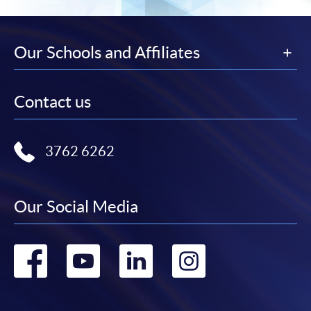
繳交所需費用
Our Schools and Affiliates
申請人可使用以下方式繳交報名費或課程費用:
Contact us
繳費靈網上服務
- 申請人須先開立繳費靈戶口及設
定繳費靈網上密碼。有關如何申請繳費靈戶口及密
碼，請瀏覽繳費靈網址
http://www.ppshk.com
。
3762 6262
*信用咭網上繳費服務
- 申請人可以 VISA 或
Mastercard（包括「香港大學專業進修學院
Our Social Media
Mastercard卡」）繳付學費。
*香港大學專業進修學院Mastercard卡
持有人如欲享用十個
Go
Go
Go
Go
月免息分期付款優惠，必須親臨本學院設有報名服務的教
學中心作付款安排。
to
to
to
to