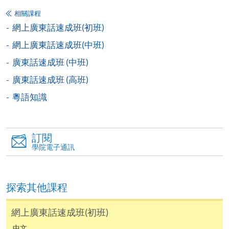
初班：粵語聽説能力零基礎。
相關課程
中班：粵語聽説能力各達50%。
網上廣東話速成班(初班)
高班：粵語聽説能力達80%。説話時，能以完整句子
網上廣東話速成班(中班)
表達概念。
廣東話速成班 (中班)
廣東話速成班 (高班)
粵語知識
申請
訂閱
學院電子通訊
申請表
下載申請表
報名辦法
探索其他課程
網上報名服務
香港大學專業進修學院提供24小時網上報名及繳費服
網上廣東話速成班(初班)
務，申請人可通過網上申請個別學歷頒授課程和報讀
中文