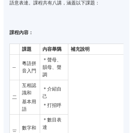
語意表達。課程共有八講，涵蓋以下課題：
課程
內容：
課題
內容舉隅
補充說明
＊聲母、
粵語拼
—
韻母、聲
音入門
調
互相認
＊介紹自
識和
己
二
基本用
＊打招呼
語
＊數目表
達
數字和
三