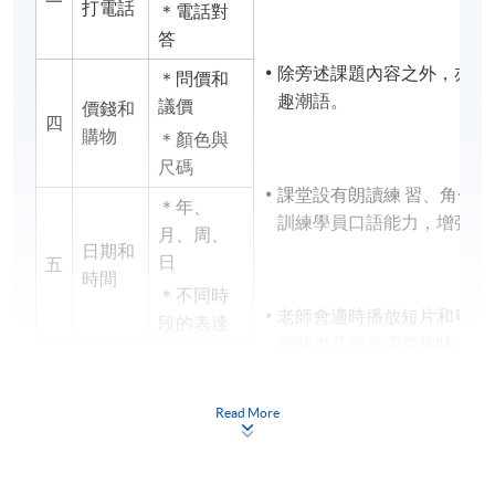
打電話
＊電話對
答
除旁述課題內容之外，亦會
＊問價和
趣潮語。
議價
價錢和
四
購物
＊顏色與
尺碼
課堂設有朗讀練 習、角色
＊年、
訓練學員口語能力，增強說
月、周、
日期和
日
五
時間
＊不同時
老師會適時播放短片和粵語
段的表達
聽能力及增添課堂趣味。
＊描述天
氣
天氣和
六
Read More
季節
＊四季特
色和節日
＊地區名