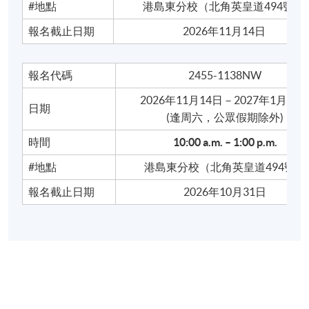
#地點
港島東分校（北角英皇道494號）
開課日期
2026年9月2日 (星期三)
報名截止日期
2026年11月14日
時間
7:10 p.m. – 10:10 p.m.
地點
港大保良何鴻燊社區書院（銅鑼灣禮頓道66
號）
報名代碼
2455-1138NW
現時接受報名
2026年11月14日－2027年1月9
日期
​(逢周六，公眾假期除外)
時間
10:00 a.m. – 1:00 p.m.
廣東話速成班（初班）
報名代碼
2445-2177NW
#地點
港島東分校（北角英皇道494號）
開課日期
2026年9月8日 (星期二)
報名截止日期
2026年10月31日
時間
7:10 p.m. – 10:10 p.m.
地點
港大保良何鴻燊社區書院（銅鑼灣禮頓道66
號）
現時接受報名
廣東話速成班（初班）