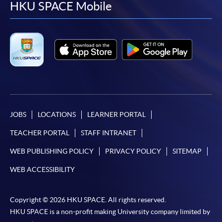
如欲了解如何於網上報讀新課程及繳費，請瀏覽網上
facebook
youtube
linkedin
instag
HKU SPACE Mobile
申請/報讀指南 :
-
短期課程
-
個別學歷頒授課程
報讀同一學歷頒授課程內其他單元
JOBS
LOCATIONS
LEARNER PORTAL
個別課程為須報讀同一學歷頒授課程及其他單元或繳
交下期學費的學員，提供網上服務，如學員就讀的課
TEACHER PORTAL
STAFF INTRANET
程設有此服務，課程負責人會通知學員有關程序。
WEB PUBLISHING POLICY
PRIVACY POLICY
SITEMAP
網上支付可通過「繳費靈」(PPS) (不適用於手機)、
WEB ACCESSIBILITY
VISA 或 Mastercard、「微信支付」(Online WeChat
Pay) 、「支付寶」(Online Alipay) 或 「轉數快」(FPS)
Copyright © 2026 HKU SPACE. All rights reserved.
繳付學費。
HKU SPACE is a non-profit making University company limited by