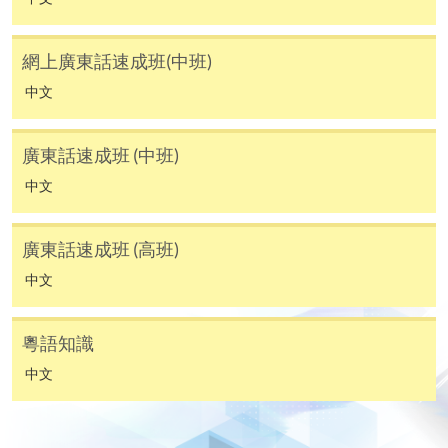
大部份公開招生的課程(以先到先得形式報名的課程)。
申請人可在網上使用「繳費靈」(PPS) (不適用於手
網上廣東話速成班(中班)
機)、VISA 或 Mastercard。除上述支付方式之外，如就
讀學歷頒授課程設有網上服務，在學學員亦可以「微
中文
信支付」(Online WeChat Pay) 、「支付寶」(Online
Alipay) 或 「轉數快」(FPS) 繳付學費。
廣東話速成班 (中班)
中文
報讀新課程
廣東話速成班 (高班)
填寫網上報名表格
申請人可按該課程網頁的右上角的
中文
圖示進入網上服務網頁，然
後按照指示填妥網上報名表格。
粵語知識
中文
某些課程須甄選入學，並要求申請人上載課程網頁
中指定所須文件(如學歷證明)。系統只支援doc,
docx, jpg 和pdf格式之附件。