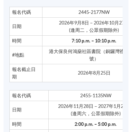
報名代碼
2445-2177NW
學習成果
：完成課程後，學員應能對粵拼、廣東話詞
2026年9月8日－2026年10月27日
日期
彙及語法特色有所掌握，並能運用廣東話進行上述生
​(逢周二，公眾假期除外)
活內容的交流。
時間
7:10 p
.
m. – 10:10 p.m.
港大保良何鴻燊社區書院（銅鑼灣禮頓道
#地點
號）
免責聲明：
報名截止日
2026年8月25日
期
本課程並非資歷認可課程，亦非政府資助項目。完成
課程不獲頒授學歷證書，且不提供退款。學員出席率
報名代碼
2455-1135NW
達70%或以上，將獲頒發
修讀證明書（
SA
）
作為出席
證明。
2026年11月28日－2027年1月23
日期
​(逢周六，公眾假期除外)
廣東話速成班（初班）
時間
2:00 p.m. – 5:00 p.m.
報名代碼
2445-2174NW