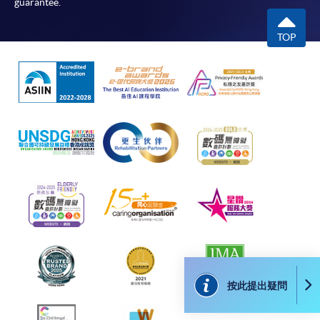
guarantee.
親身報名/郵遞
TOP
報讀新課程
凡以「先到先得」為取錄方式的課程，請填妥
SF26報名表，親往
報名中心
或以郵遞方式連同學
費以及所需證明文件呈交。
[
下載報名表SF26
]
申請學歷頒授及專業課程可能需要其他資料，報名
表可向報名中心或有關課程負責人索取。填妥申請
表格後，請連同報名費/學費以及所需證明文件親
往報名中心或以郵遞方式遞交。
按此提出疑問