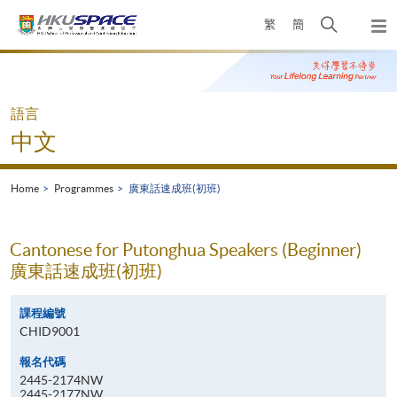
Skip
Open
繁
簡
to
Togg
main
search
navi
Main
content
panel
content
start
語言
中文
Home
Programmes
廣東話速成班(初班)
Cantonese for Putonghua Speakers (Beginner)
廣東話速成班(初班)
課程編號
CHID9001
報名代碼
2445-2174NW
2445-2177NW