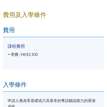
報名代碼
2455-1135NW
開課日期
2026年11月28日 (星期六)
費用及入學條件
時間
2:00 p.m. – 5:00 p.m.
地點
港島東分校（北角英皇道494號）
費用
現時接受報名
課程費用
廣東話速成班（初班）
學費 : HK$3,100
報名代碼
2455-1138NW
開課日期
2026年11月14日 (星期六)
時間
10:00 a.m. – 1:00 p.m.
地點
港島東分校（北角英皇道494號）
入學條件
現時接受報名
申請人應為零基礎或只具基本的粵語聽說能力的香港
修業期
居民。