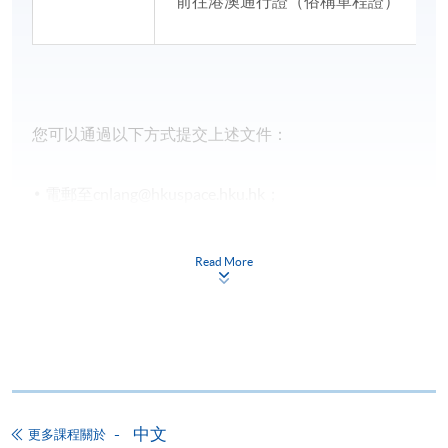
前往港澳通行證（俗稱單程證）
您可以通過以下方式提交上述文件：
電郵至cnlang@hkuspace.hku.hk；
提交紙質副本至任何一間報名中心，並註明交給：
北角城中心
11
樓
Read More
語文教育及測試中心（中國語文）
6. 如成功開課，已報名人士將於
開課前一星期
收到電
郵通知。
廣東話速成班各級入學水平參考：
中文
更多課程關於