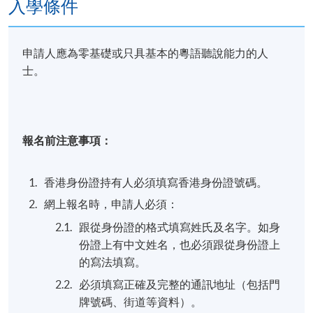
入學條件
課程不獲頒授學歷證書，且不提供退款。學員出席率
達70%或以上，將獲頒發
修讀證明書（
SA
）
作為出席
證明。
申請人應為零基礎或只具基本的粵語聽說能力的人
士。
網上廣東話速成班（初班)
報名代碼
2445-3016NW
開課日期
2026年9月7日 (星期一)
報名前注意事項：
時間
7:00 p.m. – 10:00 p.m.
地點
網上（Zoom）
香港身份證持有人必須填寫香港身份證號碼。
現時接受報名
網上報名時，申請人必須：
跟從身份證的格式填寫姓氏及名字。如身
份證上有中文姓名，也必須跟從身份證上
修業期
的寫法填寫。
8 講
必須填寫正確及完整的通訊地址（包括門
每講3小時
牌號碼、街道等資料）。