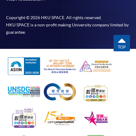
凡以「先到先得」為取錄方式的課程，請填妥
SF26報名表，親往
報名中心
或以郵遞方式連同學
Copyright © 2026 HKU SPACE. All rights reserved.
費以及所需證明文件呈交。
HKU SPACE is a non-profit making University company limited by
guarantee.
[
下載報名表SF26
]
TOP
申請學歷頒授及專業課程可能需要其他資料，報名
表可向報名中心或有關課程負責人索取。填妥申請
表格後，請連同報名費/學費以及所需證明文件親
往報名中心或以郵遞方式遞交。
報讀同一學歷頒授課程內其他單元
​學院為學歷頒授課程特設「註冊及學費通知」，適
用於一般學歷頒授課程。