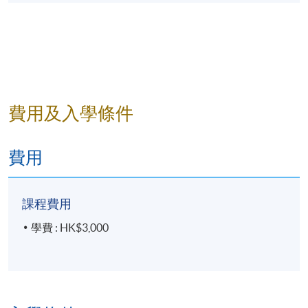
授課教師：
本院兼職教師
教學材料
：由任課老師自行編撰，內容均以粵拼
(Jyutping)標音。
費用及入學條件
費用
學習成果
：完成課程後，學員應能對粵拼、廣東話詞
彙及語法特色有所掌握，並能運用廣東話進行上述生
活內容的交流。
課程費用
學費 : HK$3,000
免責聲明：
本課程並非資歷認可課程，亦非政府資助項目。完成