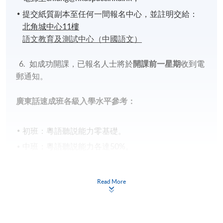
提交紙質副本至任何一間報名中心，並註明交給：
北角城中心
11
樓
語文教育及測試中心（中國語文）
6. 如成功開課，已報名人士將於
開課前一星期
收到電
郵通知。
廣東話速成班各級入學水平參考：
初班：粵語聽説能力零基礎。
中班：粵語聽説能力各達50%。
高班：粵語聽説能力達80%。説話時，能以完整句子
表達概念。
Read More