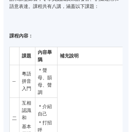
語意表達。課程共有八講，涵蓋以下課題：
課程
內容：
內容舉
課題
補充說明
隅
＊聲
粵語
母、韻
—
拼音
母、聲
入門
調
互相
＊介紹
認識
自己
和
二
＊打招
基本
呼