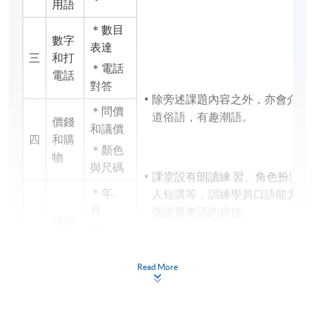
用語
＊數目
數字
表達
三
和打
＊電話
電話
對答
除旁述課題內容之外，亦會介紹
＊問價
道俗語，有趣潮語。
價錢
和議價
四
和購
＊顏色
物
與尺碼
課堂設有朗讀練 習、角色扮演、
＊年、
人短講等，訓練學員口語能力，
月、
強說廣東話的自信。
日期
周、日
五
和時
＊不同
間
時段的
Read More
老師會適時播放短片和粵語歌曲
表達
提升學員聆聽能力及增添課堂趣
味。
＊描述