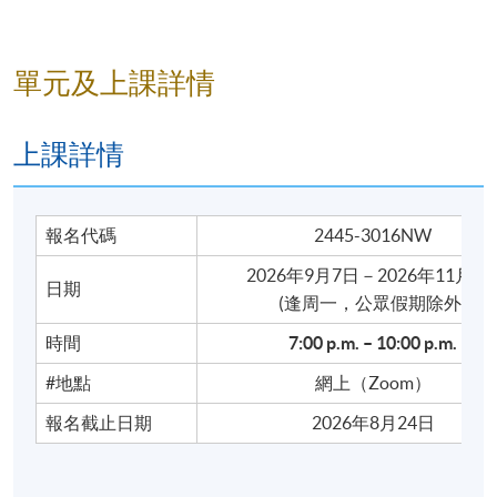
天氣
天氣
六
和季
＊四季
節
單元及上課詳情
特色和
節日
＊地區
上課詳情
香港
名稱和
地名
交通用
七
和交
語
報名代碼
2445-3016NW
通
＊問路
2026年9月7日－2026年11月2
日期
​(逢周一，公眾假期除外)
＊地道
美食
食在
時間
7:00 p
.
m. – 10:00 p.m.
八
香港
＊點餐
#地點
網上（Zoom）
與訂座
報名截止日期
2026年8月24日