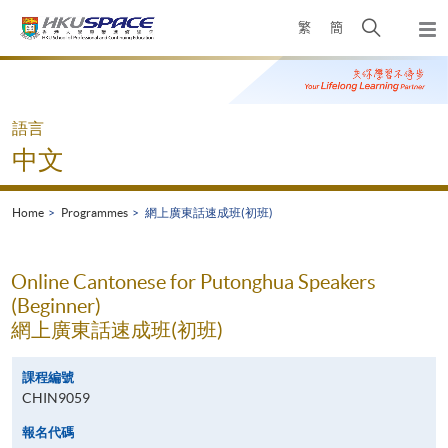
Skip
Open
繁
簡
to
Togg
main
search
navi
Main
content
panel
content
start
語言
中文
Home
Programmes
網上廣東話速成班(初班)
Online Cantonese for Putonghua Speakers
(Beginner)
網上廣東話速成班(初班)
課程編號
CHIN9059
報名代碼