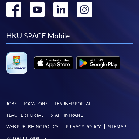
Go
Go
Go
Go
報讀同一學歷頒授課程內其他單元
to
to
to
to
個別課程為須報讀同一學歷頒授課程及其他單元或繳
facebook
youtube
linkedin
instag
HKU SPACE Mobile
交下期學費的學員，提供網上服務，如學員就讀的課
程設有此服務，課程負責人會通知學員有關程序。
網上支付可通過「繳費靈」(PPS) (不適用於手機)、
VISA 或 Mastercard、「微信支付」(Online WeChat
Pay) 、「支付寶」(Online Alipay) 或 「轉數快」(FPS)
繳付學費。
JOBS
LOCATIONS
LEARNER PORTAL
親身報名/郵遞
TEACHER PORTAL
STAFF INTRANET
WEB PUBLISHING POLICY
PRIVACY POLICY
SITEMAP
報讀新課程
WEB ACCESSIBILITY