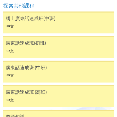
探索其他課程
報讀新課程
網上廣東話速成班(中班)
中文
填寫網上報名表格
申請人可按該課程網頁的右上角的
廣東話速成班(初班)
圖示進入網上服務網頁，然
後按照指示填妥網上報名表格。
中文
某些課程須甄選入學，並要求申請人上載課程網頁
廣東話速成班 (中班)
中指定所須文件(如學歷證明)。系統只支援doc,
中文
docx, jpg 和pdf格式之附件。
廣東話速成班 (高班)
繳交所需費用
中文
申請人可使用以下方式繳交報名費或課程費用:
粵語知識