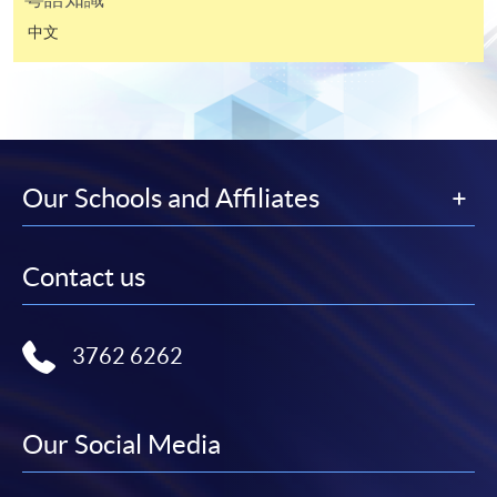
繳費靈網上服務
- 申請人須先開立繳費靈戶口及設
定繳費靈網上密碼。有關如何申請繳費靈戶口及密
中文
碼，請瀏覽繳費靈網址
http://www.ppshk.com
。
*信用咭網上繳費服務
- 申請人可以 VISA 或
Mastercard（包括「香港大學專業進修學院
Mastercard卡」）繳付學費。
Our Schools and Affiliates
*香港大學專業進修學院Mastercard卡
持有人如欲享用十個
月免息分期付款優惠，必須親臨本學院設有報名服務的教
Contact us
學中心作付款安排。
如欲了解如何於網上報讀新課程及繳費，請瀏覽網上
3762 6262
申請/報讀指南 :
-
短期課程
Our Social Media
-
個別學歷頒授課程