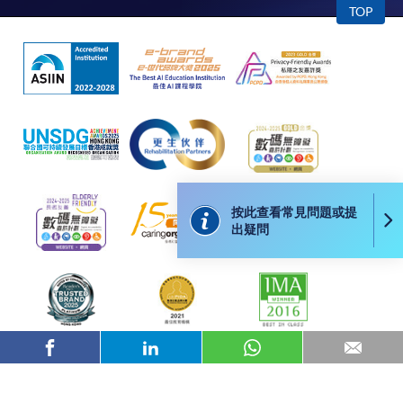
TOP
程設有此服務，課程負責人會通知學員有關程序。
網上支付可通過「繳費靈」(PPS) (不適用於手機)、
VISA 或 Mastercard、「微信支付」(Online WeChat
Pay) 、「支付寶」(Online Alipay) 或 「轉數快」(FPS)
繳付學費。
親身報名/郵遞
按此查看常見問題或提
出疑問
報讀新課程
凡以「先到先得」為取錄方式的課程，請填妥
SF26報名表，親往
報名中心
或以郵遞方式連同學
費以及所需證明文件呈交。
[
下載報名表SF26
]