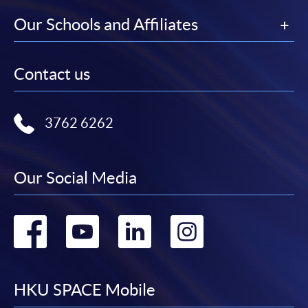
申請人可按該課程網頁的右上角的
Our Schools and Affiliates
圖示進入網上服務網頁，然
後按照指示填妥網上報名表格。
Contact us
某些課程須甄選入學，並要求申請人上載課程網頁
中指定所須文件(如學歷證明)。系統只支援doc,
docx, jpg 和pdf格式之附件。
3762 6262
繳交所需費用
Our Social Media
申請人可使用以下方式繳交報名費或課程費用:
Go
Go
Go
Go
繳費靈網上服務
- 申請人須先開立繳費靈戶口及設
定繳費靈網上密碼。有關如何申請繳費靈戶口及密
to
to
to
to
碼，請瀏覽繳費靈網址
http://www.ppshk.com
。
facebook
youtube
linkedin
instag
HKU SPACE Mobile
*信用咭網上繳費服務
- 申請人可以 VISA 或