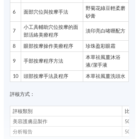
野菊花綠豆輕柔磨
6
面部穴位與按摩手法
砂膏
小工具輔助穴位按摩的面
7
淡印亮白啫喱配方
部活絡美療程序
8
眼部按摩操作美療程序
珍珠盈彩眼霜
本草祛風薑沐浴
9
手部按摩程序方法
液/潔手液
10
頭部按摩手法及程序
本草祛風薑洗頭水
評核方式：
評核類別
比重
美容護膚品製作
50%
分析報告
50%