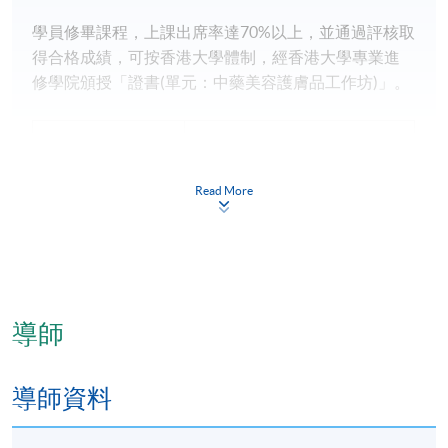
學員修畢課程，上課出席率達70%以上，並通過評核取
得合格成績，可按香港大學體制，經香港大學專業進
修學院頒授「證書(單元：中藥美容護膚品工作坊)」。
報名代碼
2450-CM096A
現時接受報名
Read More
日期 / 時間
逢周四，7:00pm - 10:00pm
導師
修業期
30小時
導師資料
地點