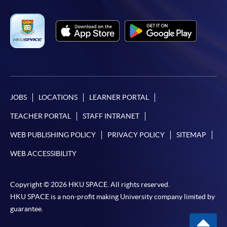
Mastercard（包括「香港大學專業進修學院
Mastercard卡」）繳付學費。
*香港大學專業進修學院Mastercard卡
持有人如欲享用十個
月免息分期付款優惠，必須親臨本學院設有報名服務的教
學中心作付款安排。
如欲了解如何於網上報讀新課程及繳費，請瀏覽網上
JOBS
LOCATIONS
LEARNER PORTAL
申請/報讀指南 :
TEACHER PORTAL
STAFF INTRANET
-
短期課程
WEB PUBLISHING POLICY
PRIVACY POLICY
SITEMAP
WEB ACCESSIBILITY
-
個別學歷頒授課程
Copyright © 2026 HKU SPACE. All rights reserved.
報讀同一學歷頒授課程內其他單元
HKU SPACE is a non-profit making University company limited by
guarantee.
個別課程為須報讀同一學歷頒授課程及其他單元或繳
交下期學費的學員，提供網上服務，如學員就讀的課