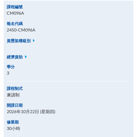
課程編號
CM096A
報名代碼
2450-CM096A
資歷架構級別
經濟資助
學分
3
課程制式
兼讀制
開課日期
2026年10月22日 (星期四)
修業期
30小時