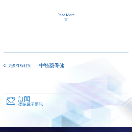
申請表
下載申請表
Read More
報名辦法
網上報名服務
香港大學專業進修學院提供24小時網上報名及繳費服
務，申請人可通過網上申請個別學歷頒授課程和報讀
大部份公開招生的課程(以先到先得形式報名的課程)。
申請人可在網上使用「繳費靈」(PPS) (不適用於手
中醫藥保健
更多課程關於
機)、VISA 或 Mastercard。除上述支付方式之外，如就
讀學歷頒授課程設有網上服務，在學學員亦可以「微
信支付」(Online WeChat Pay) 、「支付寶」(Online
Alipay) 或 「轉數快」(FPS) 繳付學費。
訂閱
學院電子通訊
報讀新課程
填寫網上報名表格