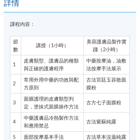
詳情
課程內容：
節
美容護膚品製作實
講授（1小時）
數
踐（2小時）
皮膚類型、護膚品的種類
中藥按摩油，油敷
1
與正確的護膚程序
法按摩手法展示
常用外用中藥的功效與配
古法宮廷玉容散面
2
方原則
膜粉
面膜護理的皮膚類型判
3
古方七子面膜粉
定，塗抹式面膜操作方法
中藥護膚品冷熱製作方法
4
古法紫蘇純露
和應用禁忌
5
面部按摩基本手法
古法草本沒薬純露