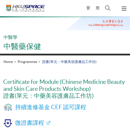
Skip
Open
繁
簡
to
Togg
main
search
navi
Main
content
panel
content
start
中醫學
中醫藥保健
Home
Programmes
證書(單元：中藥美容護膚品工作坊)
Certificate for Module (Chinese Medicine Beauty
and Skin Care Products Workshop)
證書(單元：中藥美容護膚品工作坊)
持續進修基金 CEF 認可課程
微證書課程