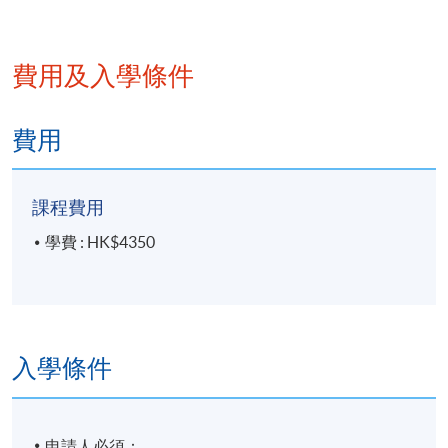
小組討論 (40%)
費用及入學條件
學銜
學員修畢課程，上課出席率達70%或以上，通過所有考
費用
核，並取得合格成績，可按香港大學體制，經香港大
學專業進修學院獲准頒授「證書（單元：企業變革及
資源管理）」。
課程費用
學費 : HK$4350
報名代碼
2390-AC164A
現時接受報名
入學條件
日期 / 時間
逢周四，7:00 p.m. - 10:00 p.m.
申請人必須：