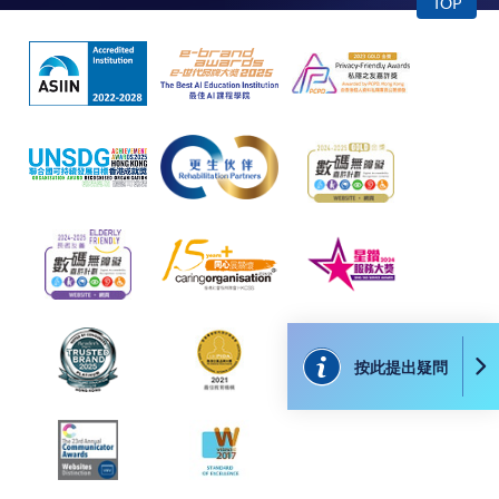
TOP
網上支付可通過「繳費靈」(PPS) (不適用於手機)、
VISA 或 Mastercard、「微信支付」(Online WeChat
Pay) 、「支付寶」(Online Alipay) 或 「轉數快」(FPS)
繳付學費。
親身報名/郵遞
報讀新課程
凡以「先到先得」為取錄方式的課程，請填妥
按此提出疑問
SF26報名表，親往
報名中心
或以郵遞方式連同學
費以及所需證明文件呈交。
[
下載報名表SF26
]