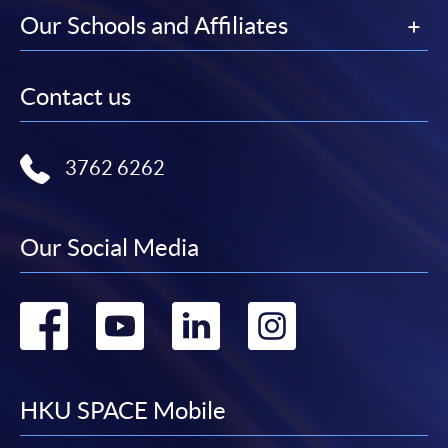
圖示進入網上服務網頁，然
Our Schools and Affiliates
後按照指示填妥網上報名表格。
Contact us
某些課程須甄選入學，並要求申請人上載課程網頁
中指定所須文件(如學歷證明)。系統只支援doc,
docx, jpg 和pdf格式之附件。
3762 6262
繳交所需費用
Our Social Media
申請人可使用以下方式繳交報名費或課程費用:
繳費靈網上服務
- 申請人須先開立繳費靈戶口及設
Go
Go
Go
Go
定繳費靈網上密碼。有關如何申請繳費靈戶口及密
碼，請瀏覽繳費靈網址
http://www.ppshk.com
。
to
to
to
to
*信用咭網上繳費服務
- 申請人可以 VISA 或
facebook
youtube
linkedin
instag
HKU SPACE Mobile
Mastercard（包括「香港大學專業進修學院