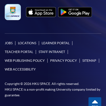
Mastercard卡」）繳付學費。
*香港大學專業進修學院Mastercard卡
持有人如欲享用十個
月免息分期付款優惠，必須親臨本學院設有報名服務的教
學中心作付款安排。
如欲了解如何於網上報讀新課程及繳費，請瀏覽網上
申請/報讀指南 :
JOBS
LOCATIONS
LEARNER PORTAL
TEACHER PORTAL
STAFF INTRANET
-
短期課程
WEB PUBLISHING POLICY
PRIVACY POLICY
SITEMAP
-
個別學歷頒授課程
WEB ACCESSIBILITY
報讀同一學歷頒授課程內其他單元
Copyright © 2026 HKU SPACE. All rights reserved.
HKU SPACE is a non-profit making University company limited by
個別課程為須報讀同一學歷頒授課程及其他單元或繳
guarantee.
交下期學費的學員，提供網上服務，如學員就讀的課
程設有此服務，課程負責人會通知學員有關程序。