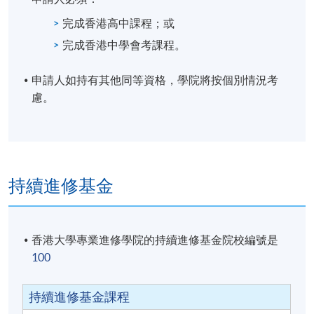
修業期
完成香港高中課程；或
講授時數：30小時（10節課，每節3小時）
完成香港中學會考課程。
地點
申請人如持有其他同等資格，學院將按個別情況考
本院任何港島及九龍區教學中心，包括金鐘、銅鑼
慮。
灣、炮台山或荔枝角。
持續進修基金
香港大學專業進修學院的持續進修基金院校編號是
100
持續進修基金課程