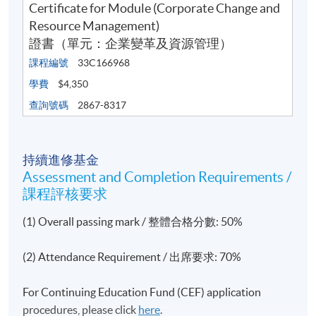
Certificate for Module (Corporate Change and
Resource Management)
證書（單元：企業變革及資源管理）
課程編號
33C166968
學費
$4,350
查詢號碼
2867-8317
持續進修基金
Assessment and Completion Requirements /
課程評核要求
(1) Overall passing mark / 整體合格分數: 50%
(2) Attendance Requirement / 出席要求: 70%
For Continuing Education Fund (CEF) application
procedures, please click
here
.