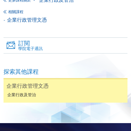
下載申請表
更多課程關於
相關課程
報名辦法
企業行政管理文憑
網上報名服務
香港大學專業進修學院提供24小時網上報名及繳費服
務，申請人可通過網上申請個別學歷頒授課程和報讀
訂閱
大部份公開招生的課程(以先到先得形式報名的課程)。
學院電子通訊
申請人可在網上使用「繳費靈」(PPS) (不適用於手
機)、VISA 或 Mastercard。除上述支付方式之外，如就
讀學歷頒授課程設有網上服務，在學學員亦可以「微
探索其他課程
信支付」(Online WeChat Pay) 、「支付寶」(Online
Alipay) 或 「轉數快」(FPS) 繳付學費。
企業行政管理文憑
企業行政及管治
報讀新課程
填寫網上報名表格
申請人可按該課程網頁的右上角的