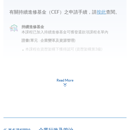
有關持續進修基金（CEF）之申請手續，請
按此
查閱。
持續進修基金
本課程已加入持續進修基金可獲發還款項課程名單內
證書(單元 : 企業變革及資源管理)
本課程在資歴架構下獲得認可 (資歴架構第3級)
Read More
申請
網上報名
立即報名
申請表
企業行政及管治