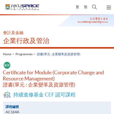
Skip
Open
繁
簡
to
Togg
main
search
navi
Main
content
panel
content
start
會計及金融
企業行政及管治
Home
Programmes
證書(單元 : 企業變革及資源管理)
Certificate for Module (Corporate Change and
Resource Management)
證書(單元 : 企業變革及資源管理)
持續進修基金 CEF 認可課程
課程編號
AC164A