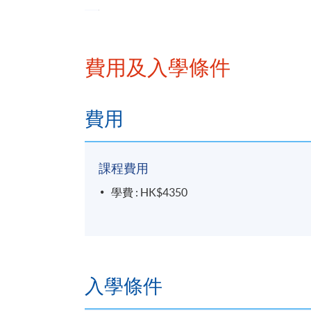
債務融資（銀行貸款、債券）
股權融資（IPO、私募）
費用及入學條件
財務風險辨識
匯率風險、利率風險對策
香港企業常見風險管理工具
費用
課程費用
學費 : HK$4350
評核方法
個人習作 (60%)
小組討論 (40%)
入學條件
學銜