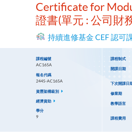
Certificate for Mo
證書(單元 : 公司財
持續進修基金 CEF 認可
課程編號
課程制式
AC165A
開課日期
報名代碼
2445-AC165A
下次開課日
資歷架構級別
修業期
經濟資助
教學語言
學分
9
課程費用