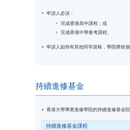
學員修畢課程，上課出席率達70%或以上
申請人必須：
學專業進修學院獲准頒授「證書（單元：企
完成香港高中課程；或
完成香港中學會考課程。
申請人如持有其他同等資格，學院將按
證書(單元 : 公司財務管理)
報名代碼
2445-AC165A
開課日期
18 Sep 2026
時間
7:00pm
地點
TBC
持續進修基金
日期 / 時間
逢周五，7:00 p.m. - 10:00 p.m.
香港大學專業進修學院的持續進修基金
修業期
持續進修基金課程