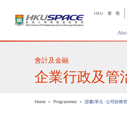
Skip
to
HKU
繁
簡
main
content
Abo
Main
content
start
會計及金融
企業行政及管
Home
Programmes
證書(單元 : 公司財務管