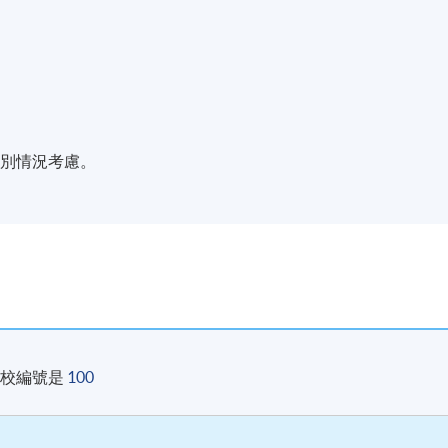
，通過所有考核，並取得合格成績，可按香港大學體制，經香港大
業變革及資源管理）」。
個別情況考慮。
現時接受報名
院校編號是
100