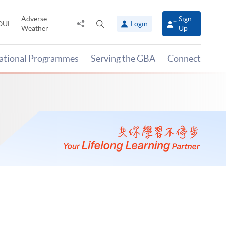
Adverse
Sign
Share
Open
OUL
Login
Weather
Up
to
search
panel
national Programmes
Serving the GBA
Connect