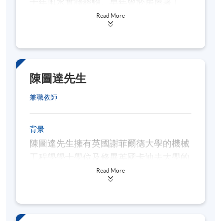
十年風水實踐經驗。早年曾於房屋署工
評核方法
作，其後，傳承父親的風水知識，提供風
Read More
水諮詢服務。
個人習作 (100%)
鍾先生擁有美國工商管理學士及碩士學
上課出席率達70%或以上
位，曾任教於職業訓練局、香港中文大學
陳圖達先生
專業進修學院及香港管理專業協會任教風
學員修畢本課程，上課出席率達70%或以
水課程，現為澳門科技大學現代風水環境
兼職教師
上，並於評核中獲得合格成績者，將按香港
學專業文憑的首席導師。
大學體制，經香港大學專業進修學院頒授證
背景
書(單元：辦公室及家居風水規劃初階) 。
陳圖達先生擁有英國謝菲爾德大學的機械
工程學學士學位及修畢英國卡迪夫大學的
報名代碼
2440-AC116A
工商及商理學深造文憑，現為「國際易學
Read More
開課日期
2026年8月1日（逢星期六）
文化協會」會長。
時間
早上10時至下午1時 及 下午2時半至下午5時半
（合共6小時）
陳圖達先生曾於香港管理專業協會任教風
地點
統一教學中心（金鐘港鐵站D出口）