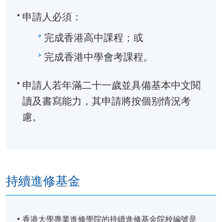
背景
申請人必須：
蔡文浩博士擁有澳洲蒙納許大學航天工程
學士學位及工程科學哲學博士學位。
完成香港高中課程；或
Read More
完成香港中學會考課程。
蔡博士研修八字及風水命理。曾受邀於香
港賽馬會為客人提供流年運程建議。除了
申請人若年滿二十一歲並具備基本中文閱
在香港為家居、商舖、辦公室及樓上商店
提出風水建議。亦在國內中山、柳州及惠
讀及書寫能力，其申請將按個别情況考
州等地為大形樓盤及其售樓處提供風水佈
慮。
局改善建議。也曾於南韓及澳洲為客戶提
供流年佈局改善運程。
持續進修基金
香港大學專業進修學院的持續進修基金院校編號是