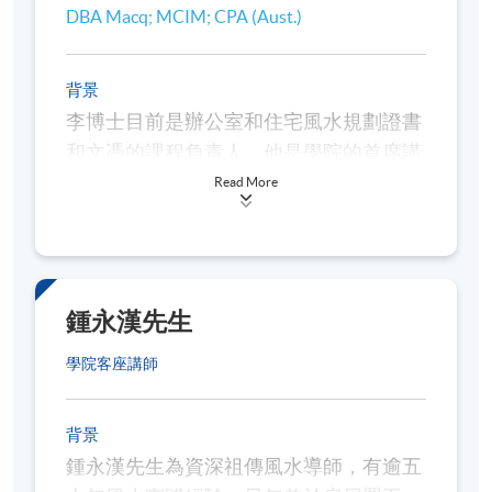
環境的優劣）
DBA Macq; MCIM; CPA (Aust.)
九星的認識和運用
背景
從八宅派「宅命相配」的角度探討環境
李博士目前是辦公室和住宅風水規劃證書
空間中的氣場
和文憑的課程負責人。他是學院的首席講
用神配山的理論和實踐
師，負責一系列課程，這些課程包括會
Read More
計、公司治理和工商管理。李博士曾教授
方位納氣的要點
各種科目，包括戰略管理、行銷、財務管
構建「自然、平衡、和諧」天人合一的局
理、會計、組織行為和商業溝通。他在阿
面
爾斯特大學獲得學位，在卡迪夫商學院獲
鍾永漢先生
得工商管理碩士學位，在澳大利亞麥格理
五行生剋制化與通關的運用
學院客座講師
大學獲得博士學位。他的研究興趣包括中
顏色及形狀與五行的關係
國研究、地區來源、市場行銷以及陰宅和
如何打造室內設計的環境和諧
陽宅風水。在加入香港大學專業進修學院
背景
之前，他在商業領域工作，包括銷售和行
羅庚的基本認識和運用
鍾永漢先生為資深祖傳風水導師，有逾五
銷、運營、戰略管理和組織變革。