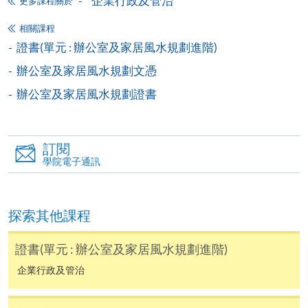
企業行政及管治
更多課程關於
相關課程
申請表
下載申請表
證書(單元 : 辦公室及家居風水規劃進階)
報名辦法
辦公室及家居風水規劃文憑
網上報名服務
辦公室及家居風水規劃證書
香港大學專業進修學院提供24小時網上報名及繳費服
務，申請人可通過網上申請個別學歷頒授課程和報讀
大部份公開招生的課程(以先到先得形式報名的課程)。
訂閱
申請人可在網上使用「繳費靈」(PPS) (不適用於手
學院電子通訊
機)、VISA 或 Mastercard。除上述支付方式之外，如就
讀學歷頒授課程設有網上服務，在學學員亦可以「微
信支付」(Online WeChat Pay) 、「支付寶」(Online
探索其他課程
Alipay) 或 「轉數快」(FPS) 繳付學費。
證書(單元 : 辦公室及家居風水規劃進階)
企業行政及管治
報讀新課程