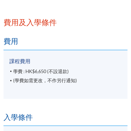
講授時數：30小時（共10節課，每節3小時）
現任香港大學專業進修學院 商科文憑課程
譚達漢先生擁有香港城市大學金融碩士學
導師，並曾擔任該校與英國普利茅斯大學
位和香港理工大學市場學榮譽學位，他從
地點
合辦的學士課程導師及被聘於上海大學
費用及入學條件
事金融銀行業接近30年，其間出任多個管
Read More
統一教學中心
MBA課程擔任客席教授。
理職位，現負責企業融資管理業務。
金鐘教學中心
費用
他鑽研風水玄學多年，有非常豐富的經
驗，研究分析過很多商店、寫字樓和住宅
錢婉儀女士
課程費用
環境風水，曾在香港做過多次公開的分享
講座，並為中國中山、惠州、深圳、柳州
兼職教師
學費 : HK$6,650 (不設退款)
等地的多個大型樓盤，以及店舖和寫字樓
(學費如需更改，不作另行通知)
作實地勘察和分析總結。亦曾被邀到泰國
為當地工廠作環境風水佈局，及為多間本
蔡文浩博士
地和中資銀行作現場風水佈局指導。
兼職教師
入學條件