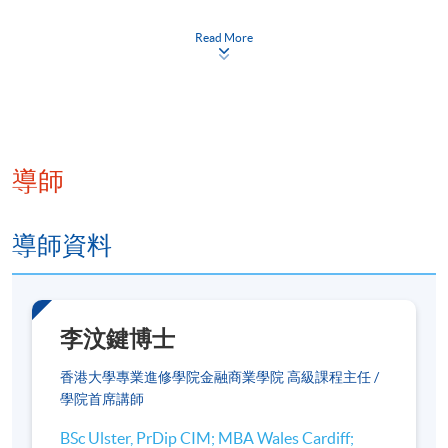
風水基本概念
Read More
中國風水文化
風水與易學的關係和認識
五行
導師
天干地支
先天八卦和後天八卦
導師資料
河圖與洛書
巒頭（辦公室或家居的周遭環境形態）
理氣（根據不同風水派系的理論去辨別
李汶鍵博士
環境的優劣及達致和諧）
香港大學專業進修學院金融商業學院 高級課程主任 /
方位與納氣的關係（透過陰陽、五行、先
學院首席講師
天八卦及二十四山和納氣等的掌握去評估
BSc Ulster, PrDip CIM; MBA Wales Cardiff;