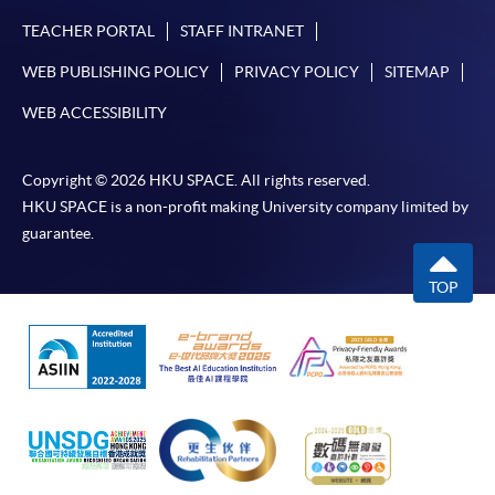
交下期學費的學員，提供網上服務，如學員就讀的課
TEACHER PORTAL
STAFF INTRANET
程設有此服務，課程負責人會通知學員有關程序。
WEB PUBLISHING POLICY
PRIVACY POLICY
SITEMAP
網上支付可通過「繳費靈」(PPS) (不適用於手機)、
WEB ACCESSIBILITY
VISA 或 Mastercard、「微信支付」(Online WeChat
Pay) 、「支付寶」(Online Alipay) 或 「轉數快」(FPS)
繳付學費。
Copyright © 2026 HKU SPACE. All rights reserved.
HKU SPACE is a non-profit making University company limited by
guarantee.
親身報名/郵遞
TOP
報讀新課程
凡以「先到先得」為取錄方式的課程，請填妥
SF26報名表，親往
報名中心
或以郵遞方式連同學
費以及所需證明文件呈交。