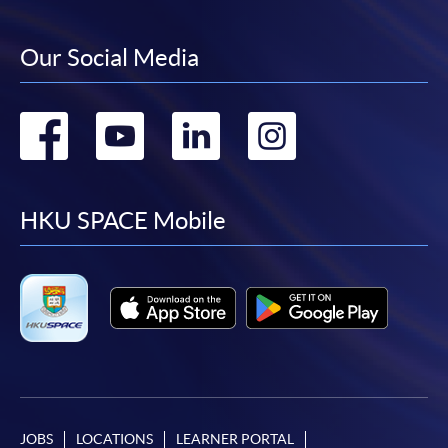
Mastercard（包括「香港大學專業進修學院
Mastercard卡」）繳付學費。
Our Social Media
*香港大學專業進修學院Mastercard卡
持有人如欲享用十個
Go
Go
Go
Go
月免息分期付款優惠，必須親臨本學院設有報名服務的教
學中心作付款安排。
to
to
to
to
如欲了解如何於網上報讀新課程及繳費，請瀏覽網上
facebook
youtube
linkedin
instag
HKU SPACE Mobile
申請/報讀指南 :
-
短期課程
-
個別學歷頒授課程
報讀同一學歷頒授課程內其他單元
個別課程為須報讀同一學歷頒授課程及其他單元或繳
JOBS
LOCATIONS
LEARNER PORTAL