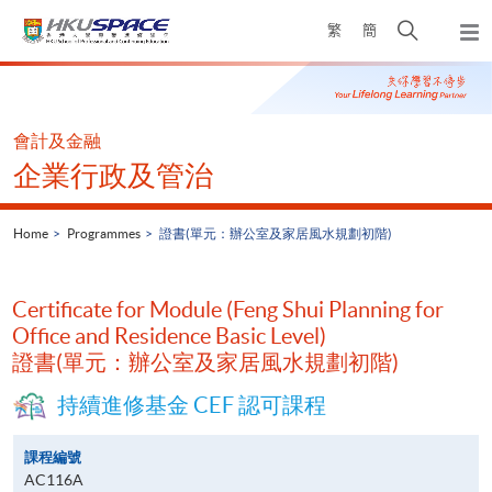
Skip
Open
繁
簡
to
Togg
main
search
navi
Main
content
panel
content
start
會計及金融
企業行政及管治
Home
Programmes
證書(單元：辦公室及家居風水規劃初階)
Certificate for Module (Feng Shui Planning for
Office and Residence Basic Level)
證書(單元：辦公室及家居風水規劃初階)
持續進修基金 CEF 認可課程
課程編號
AC116A