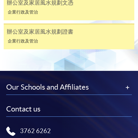
填寫網上報名表格
辦公室及家居風水規劃文憑
申請人可按該課程網頁的右上角的
企業行政及管治
圖示進入網上服務網頁，然
後按照指示填妥網上報名表格。
辦公室及家居風水規劃證書
企業行政及管治
某些課程須甄選入學，並要求申請人上載課程網頁
中指定所須文件(如學歷證明)。系統只支援doc,
docx, jpg 和pdf格式之附件。
繳交所需費用
Our Schools and Affiliates
申請人可使用以下方式繳交報名費或課程費用:
繳費靈網上服務
- 申請人須先開立繳費靈戶口及設
Contact us
定繳費靈網上密碼。有關如何申請繳費靈戶口及密
碼，請瀏覽繳費靈網址
http://www.ppshk.com
。
3762 6262
*信用咭網上繳費服務
- 申請人可以 VISA 或