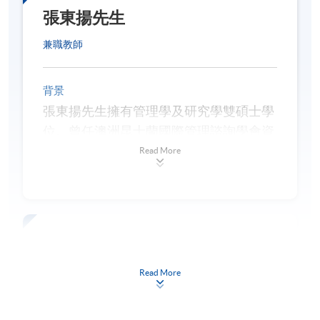
水課程，現為澳門科技大學現代風水環境
張東揚先生
導師
李汶鍵博士、鍾永漢先生、陳圖達先生、譚達
學專業文憑導師。
漢先生
兼職教師
現時接受報名
背景
報名代碼
2450-AC116A
張東揚先生擁有管理學及研究學雙碩士學
開課日期
2026年10月13日（逢星期二）
位。曾任澳洲昆士蘭國際管理諮詢學會資
時間
晚上7時至晚上10時
深會員（MIMC），具備逾三十年國際管
Read More
地點
金鐘教學中心（金鐘港鐵站A出口，經海富中
理諮詢經驗，曾服務於畢馬威、德勤管理
心商場行人電梯上）
諮詢公司及寶鼎國際管理顧問公司大中華
導師
李汶鍵博士、鍾永漢先生、陳圖達先生、張東
區管理高層。
揚先生
譚達漢先生
現時接受報名
於中港兩地實地勘察各類物業，包括住宅
及工商業樓宇，提供專業風水分析與應用
兼職教師
Read More
建議。
修業期
背景