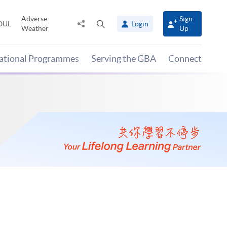
Adverse
Sign
Share
Open
OUL
Login
Weather
Up
to
search
panel
national Programmes
Serving the GBA
Connect