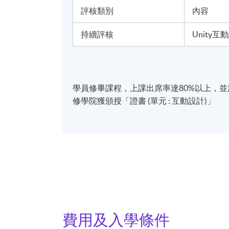
評核類別
內容
持續評核
Unity
學員修畢課程，上課出席率達80%以上，
修學院獲頒授「證書 (單元 : 互動設計)」
費用及入學條件