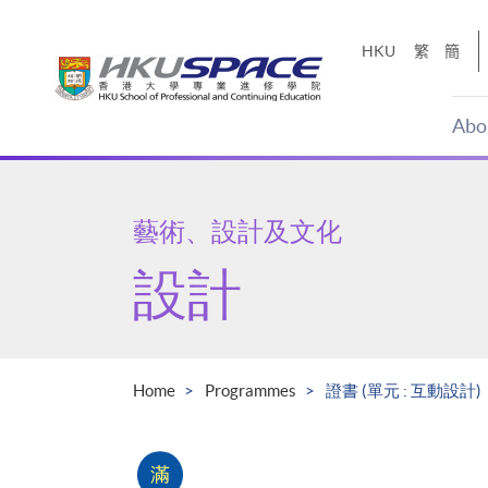
Skip
to
HKU
繁
簡
main
content
Abo
Main
content
start
藝術、設計及文化
設計
Home
Programmes
證書 (單元 : 互動設計)