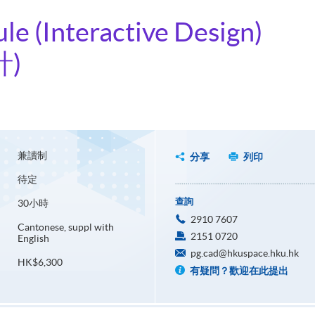
le (Interactive Design)
計)
兼讀制
分享
列印
待定
查詢
30小時
2910 7607
Cantonese, suppl with
2151 0720
English
pg.cad@hkuspace.hku.hk
HK$6,300
有疑問？歡迎在此提出