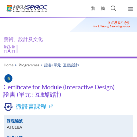
Skip
Open
繁
簡
to
Togg
main
search
navi
Main
content
panel
content
start
藝術、設計及文化
設計
Home
Programmes
證書 (單元 : 互動設計)
Certificate for Module (Interactive Design)
證書 (單元 : 互動設計)
微證書課程
課程編號
AT018A