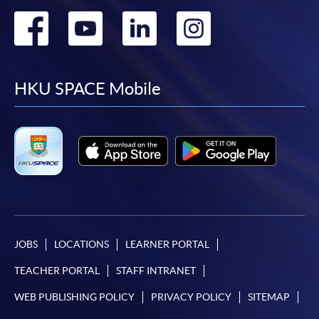
Go
Go
Go
Go
to
to
to
to
facebook
youtube
linkedin
instag
HKU SPACE Mobile
JOBS
LOCATIONS
LEARNER PORTAL
TEACHER PORTAL
STAFF INTRANET
WEB PUBLISHING POLICY
PRIVACY POLICY
SITEMAP