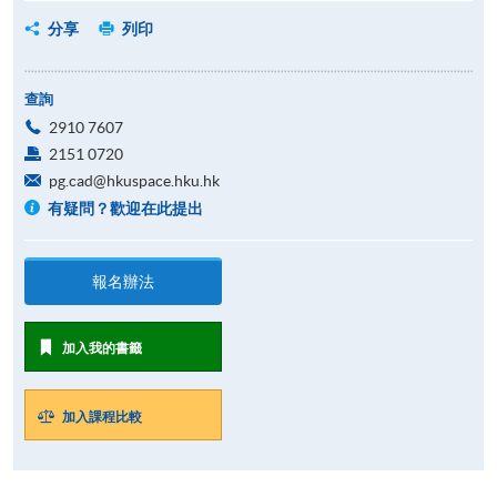
分享
列印
查詢
2910 7607
2151 0720
pg.cad@hkuspace.hku.hk
有疑問？歡迎在此提出
報名辦法
加入我的書籤
加入課程比較