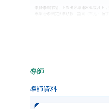
學員修畢課程，上課出席率達80%或以上
專業進修學院獲準頒授「證書（單元： 拉
學員須知
若
因報讀人數不足或特殊情況而取消課
轉至其他班別或課程
。
若個別
學員缺席
，課程小組
將不提供補
課程的確認
取決於足夠的報名人數
。
如有需要，課程組
保留更改時間表、教
導師
報名代碼
2390-HS213A
導師資料
日期 / 時間
逢周二，7:00pm - 9:00pm