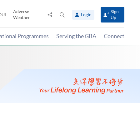
Adverse
Sign
Share
Open
OUL
Login
Weather
Up
to
search
panel
national Programmes
Serving the GBA
Connect