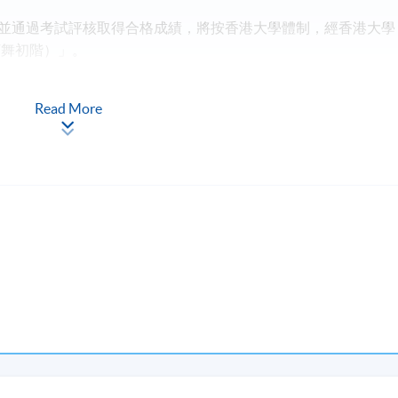
，並通過考試評核取得合格成績，將按香港大學體制，經香港大學
丁舞初階）」。
Read More
程
，本院
將安排退款
；但在
其他情況下
，則
不設退款，學員也不
課或其他安排
。
學地點或課程導師的權利
。
現時接受報名