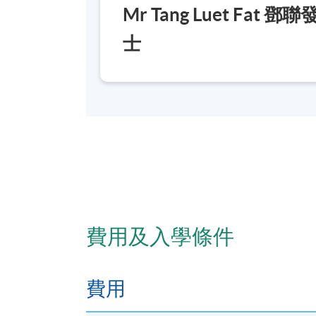
Mr Tang Luet Fat 鄧
地點
士
港大保良何鴻燊社區書院
*Subject to be confirmed
費用及入學條件
費用