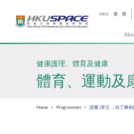
Skip
to
HKU
繁
簡
main
content
Abo
Main
content
start
健康護理、體育及健康
體育、運動及
Home
Programmes
證書 (單元 ：拉丁舞初