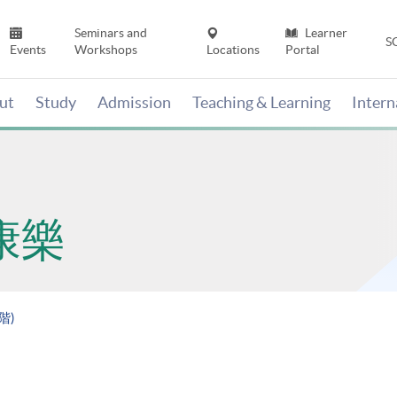
Seminars and
Learner
S
Events
Workshops
Locations
Portal
ut
Study
Admission
Teaching & Learning
Inter
康樂
階)