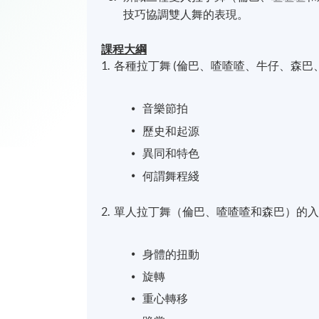
技巧協調雙人舞的表現。
課程大綱
1. 各種拉丁舞 (倫巴、喳喳喳、牛仔、森巴
音樂節拍
歷史和起源
異同和特色
何謂舞程綫
2. 單人拉丁舞（倫巴、喳喳喳和森巴）的
身體的扭動
旋轉
重心轉移