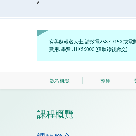
6
有興趣報名人士, 請致電2587 3153 或電郵致
費用: 學費 : HK$6000 (獲取錄後繳交)
課程概覽
導師
課程概覽