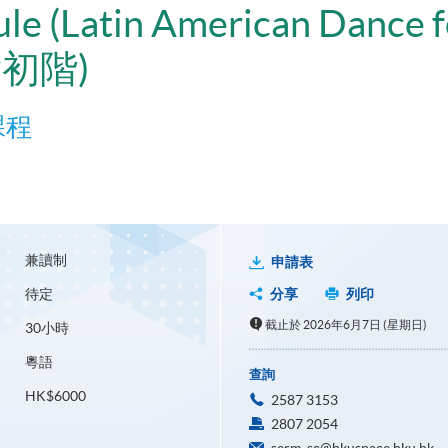
ule (Latin American Dance f
初階)
課程
兼讀制
申請表
待定
分享
列印
截止於 2026年6月7日 (星期日)
30小時
粵語
查詢
HK$6000
2587 3153
2807 2054