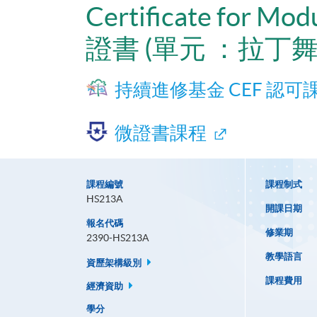
Certificate for Mod
證書 (單元 ：拉丁舞
持續進修基金 CEF 認可
微證書課程
課程編號
課程制式
HS213A
開課日期
報名代碼
修業期
2390-HS213A
教學語言
資歷架構級別
課程費用
經濟資助
學分