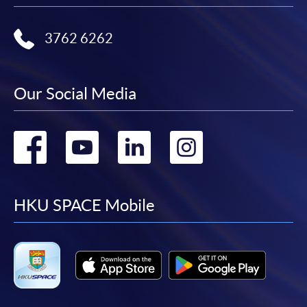
申請人可使用以下方式繳交報名費或課程費用:
3762 6262
繳費靈網上服務
- 申請人須先開立繳費靈戶口及設
定繳費靈網上密碼。有關如何申請繳費靈戶口及密
Our Social Media
碼，請瀏覽繳費靈網址
http://www.ppshk.com
。
*信用咭網上繳費服務
- 申請人可以 VISA 或
Go
Go
Go
Go
Mastercard（包括「香港大學專業進修學院
Mastercard卡」）繳付學費。
to
to
to
to
facebook
youtube
linkedin
instag
*香港大學專業進修學院Mastercard卡
持有人如欲享用十個
HKU SPACE Mobile
月免息分期付款優惠，必須親臨本學院設有報名服務的教
學中心作付款安排。
如欲了解如何於網上報讀新課程及繳費，請瀏覽網上
申請/報讀指南 :