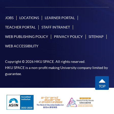
-
短期課程
-
個別學歷頒授課程
JOBS
LOCATIONS
LEARNER PORTAL
TEACHER PORTAL
STAFF INTRANET
報讀同一學歷頒授課程內其他單元
WEB PUBLISHING POLICY
PRIVACY POLICY
SITEMAP
個別課程為須報讀同一學歷頒授課程及其他單元或繳
WEB ACCESSIBILITY
交下期學費的學員，提供網上服務，如學員就讀的課
程設有此服務，課程負責人會通知學員有關程序。
Copyright © 2026 HKU SPACE. All rights reserved.
HKU SPACE is a non-profit making University company limited by
網上支付可通過「繳費靈」(PPS) (不適用於手機)、
guarantee.
VISA 或 Mastercard、「微信支付」(Online WeChat
Pay) 、「支付寶」(Online Alipay) 或 「轉數快」(FPS)
TOP
繳付學費。
親身報名/郵遞