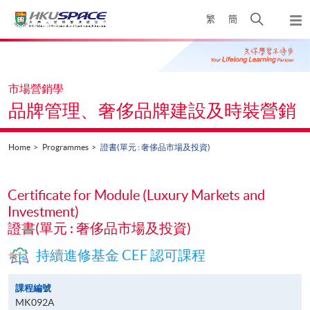
Skip
Open
繁
簡
to
Togg
main
search
navi
Main
content
panel
content
start
市場營銷學
品牌管理、奢侈品牌建設及時裝營銷
Home
Programmes
證書(單元 : 奢侈品市場及投資)
Certificate for Module (Luxury Markets and
Investment)
證書(單元 : 奢侈品市場及投資)
持續進修基金 CEF 認可課程
課程編號
MK092A