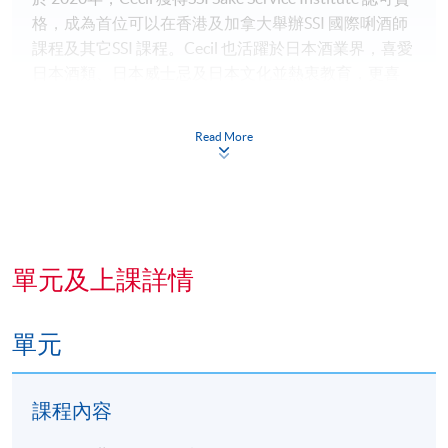
格，成為首位可以在香港及加拿大舉辦SSI 國際唎酒師
課程及其它SSI 課程。Cecil 也活躍於日本酒業界，喜愛
日本酒類、日本威士忌及日本文化並熱衷教育，更喜
愛遊歷日本各地不同的酒藏及設施，例如梅乃宿，日
本紀州梅農場等。2023年，Cecil帶畢業生到日本酒藏
Read More
見學，參觀日本當地不同酒藏。另外，Cecil 取得碩士
學位，曾任 6 年香港理工大學客席講師，亦為時裝雜誌
JESSICA Magazine 撰寫關於潮流及生活網誌。在2019
年6月，Cecil在澳洲悉尼(Sydney)舉辦首個日本清酒配
中菜晚宴。於2021年至今，Cecil 為加拿大中文電台
AM1470 恆常清酒鑑賞嘉賓。
單元及上課詳情
盧信義先生
單元
課程內容