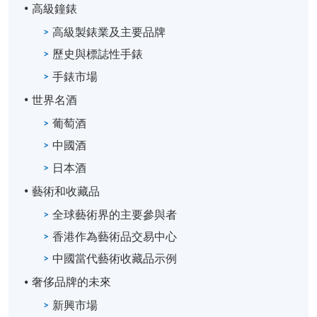
報名代碼
2450-MK092A
高級鐘錶
現時接受報名
高級製錶業及主要品牌
歷史與標誌性手錶
手錶市場
世界名酒
葡萄酒
中國酒
日本酒
藝術和收藏品
全球藝術界的主要參與者
香港作為藝術品交易中心
中國當代藝術收藏品示例
奢侈品牌的未來
新興市場