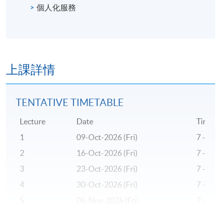
個人化服務
上課詳情
TENTATIVE TIMETABLE
Lecture
Date
Time
1
09-Oct-2026 (Fri)
7 - 10
2
16-Oct-2026 (Fri)
7 - 10
3
23-Oct-2026 (Fri)
7 - 10
4
30-Oct-2026 (Fri)
7 - 10
5
06-Nov-2026 (Fri)
7 - 10
6
13-Nov-2026 (Fri)
7 - 10