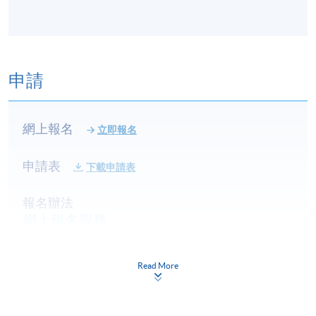
申請
網上報名
立即報名
申請表
下載申請表
報名辦法
網上報名服務
香港大學專業進修學院提供24小時網上報名及繳費服
務，申請人可通過網上申請個別學歷頒授課程和報讀
Read More
大部份公開招生的課程(以先到先得形式報名的課程)。
申請人可在網上使用「繳費靈」(PPS) (不適用於手