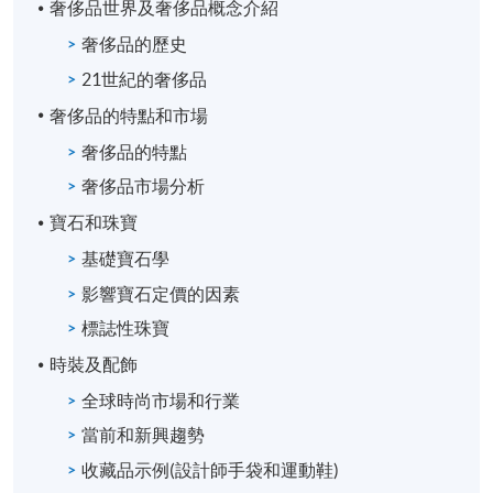
奢侈品世界及奢侈品概念介紹
奢侈品的歷史
21世紀的奢侈品
奢侈品的特點和市場
奢侈品的特點
奢侈品市場分析
寶石和珠寶
從一九九九年起，Andrew 就開始他的培訓專業。
基礎寶石學
珠寶鑽石業是一門既有趣，又令人響往，並且帶有點
神秘感的行業；行業裡有着很多特殊而且非常專業的
影響寶石定價的因素
學識。現時，Andrew 是多間國際寶石培訓機構(Gem-
標誌性珠寶
A, HRD)的課程導師， 為業界提供專業人員培訓；而本
時裝及配飾
身亦為國際公司從事鑽石採購工作，以逾廿多年的培
全球時尚市場和行業
訓及鑑定為基礎，常為學員分享深入及專業的寶石鑑
定知識。
當前和新興趨勢
收藏品示例(設計師手袋和運動鞋)