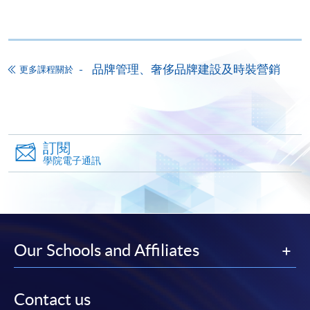
機)、VISA 或 Mastercard。除上述支付方式之外，如就
讀學歷頒授課程設有網上服務，在學學員亦可以「微
信支付」(Online WeChat Pay) 、「支付寶」(Online
Alipay) 或 「轉數快」(FPS) 繳付學費。
品牌管理、奢侈品牌建設及時裝營銷
更多課程關於
報讀新課程
填寫網上報名表格
訂閱
申請人可按該課程網頁的右上角的
學院電子通訊
圖示進入網上服務網頁，然
後按照指示填妥網上報名表格。
某些課程須甄選入學，並要求申請人上載課程網頁
中指定所須文件(如學歷證明)。系統只支援doc,
Our Schools and Affiliates
docx, jpg 和pdf格式之附件。
Contact us
繳交所需費用