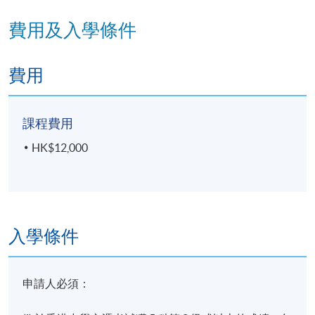
作業
有關住宅物業檢驗的個人作業（字數
筆試
兩小時筆試（短答
費用及入學條件
費用
學銜
課程費用
學員修畢課程，上課出席率達70%或以上，並通過評核
取得合格成績，可按香港大學體制，經香港大學專業
HK$12,000
進修學院獲准頒授「
證書（單元：住宅物業檢
驗）
」。
報名代碼
2450-HB055A
入學條件
現時接受報名
申請人必須：
修業期