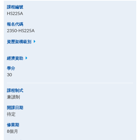
課程編號
HS225A
報名代碼
2350-HS225A
資歷架構級別
經濟資助
學分
30
課程制式
兼讀制
開課日期
待定
修業期
8個月