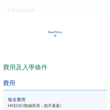
2. 整體成績合格
報名代碼
2350-HS225A
Read More
現時接受報名
日期 / 時間
逢周四，6:45pm - 9:45pm. (單元一)
費用及入學條件
逢周二/周四，6:45pm - 9:45pm. ; 及間中星期六下午
(單元二)
費用
逢周二，6:45pm - 9:45pm. ; 及間中星期六下午 (單元
三)
報名費用
修業期
HK$150 (取錄與否，恕不退還）