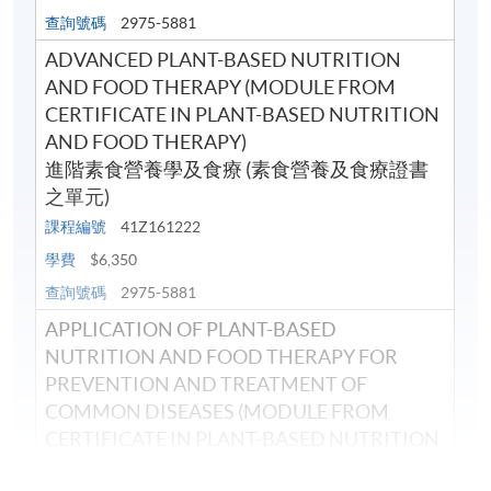
查詢號碼
2975-5881
ADVANCED PLANT-BASED NUTRITION
AND FOOD THERAPY (MODULE FROM
CERTIFICATE IN PLANT-BASED NUTRITION
AND FOOD THERAPY)
進階素食營養學及食療 (素食營養及食療證書
之單元)
課程編號
41Z161222
學費
$6,350
查詢號碼
2975-5881
APPLICATION OF PLANT-BASED
NUTRITION AND FOOD THERAPY FOR
PREVENTION AND TREATMENT OF
COMMON DISEASES (MODULE FROM
CERTIFICATE IN PLANT-BASED NUTRITION
AND FOOD THERAPY)