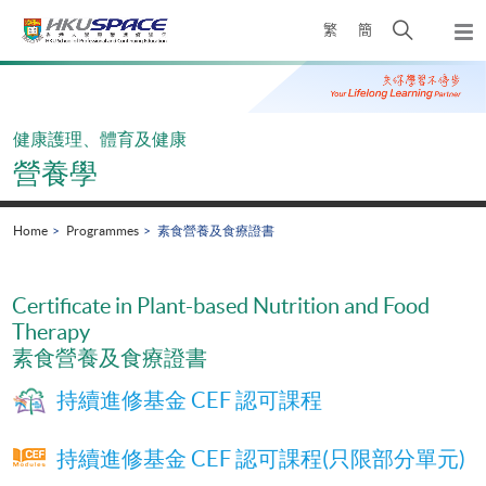
Skip
Open
繁
簡
to
Togg
main
search
navi
Main
content
panel
content
start
健康護理、體育及健康
營養學
Home
Programmes
素食營養及食療證書
Certificate in Plant-based Nutrition and Food
Therapy
素食營養及食療證書
持續進修基金 CEF 認可課程
持續進修基金 CEF 認可課程(只限部分單元)