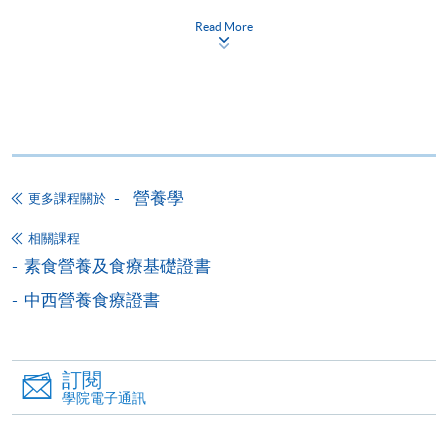
防治常見疾病的素食營養及食療應用 (素食營
養及食療證書之單元)
Read More
課程編號
41Z161230
學費
$6,350
查詢號碼
2975-5881
持續進修基金
本課程已加入持續進修基金可獲發還款項課程名單內
營養學
更多課程關於
已被列入持續進修基金可發還款項的課程 (只限部分單元)
本課程若干單元已加入持續進修基金可獲發還款項課程名單
相關課程
內
素食營養及食療基礎證書
素食營養及食療證書
中西營養食療證書
本課程在資歴架構下獲得認可 (資歴架構第3級)
訂閱
學院電子通訊