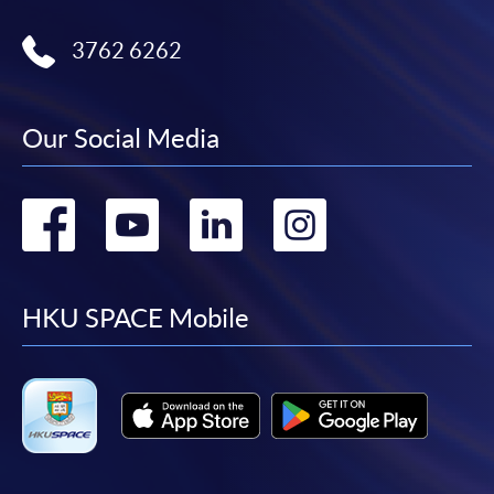
3762 6262
報讀新課程
填寫網上報名表格
Our Social Media
申請人可按該課程網頁的右上角的
圖示進入網上服務網頁，然
Go
Go
Go
Go
後按照指示填妥網上報名表格。
to
to
to
to
某些課程須甄選入學，並要求申請人上載課程網頁
中指定所須文件(如學歷證明)。系統只支援doc,
facebook
youtube
linkedin
instag
HKU SPACE Mobile
docx, jpg 和pdf格式之附件。
繳交所需費用
申請人可使用以下方式繳交報名費或課程費用:
繳費靈網上服務
- 申請人須先開立繳費靈戶口及設