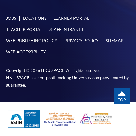
定繳費靈網上密碼。有關如何申請繳費靈戶口及密
碼，請瀏覽繳費靈網址
http://www.ppshk.com
。
JOBS
LOCATIONS
LEARNER PORTAL
*信用咭網上繳費服務
- 申請人可以 VISA 或
TEACHER PORTAL
STAFF INTRANET
Mastercard（包括「香港大學專業進修學院
WEB PUBLISHING POLICY
PRIVACY POLICY
SITEMAP
Mastercard卡」）繳付學費。
WEB ACCESSIBILITY
*香港大學專業進修學院Mastercard卡
持有人如欲享用十個
月免息分期付款優惠，必須親臨本學院設有報名服務的教
Copyright © 2026 HKU SPACE. All rights reserved.
學中心作付款安排。
HKU SPACE is a non-profit making University company limited by
guarantee.
如欲了解如何於網上報讀新課程及繳費，請瀏覽網上
申請/報讀指南 :
TOP
-
短期課程
-
個別學歷頒授課程