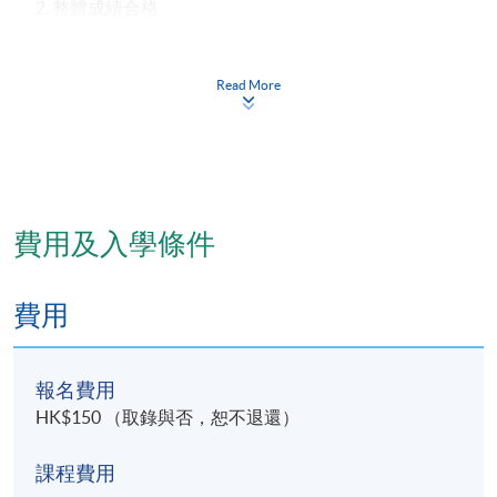
2. 整體成績合格
報名代碼
2390-HS199A
Read More
現時接受報名
日期 / 時間
費用及入學條件
逢周三，6:45pm - 9:45pm
修業期
費用
4個月
報名費用
地點
HK$150 （取錄與否，恕不退還）
香港大學專業進修學院教學中心 (銅鑼灣/炮台山/北
角)
課程費用