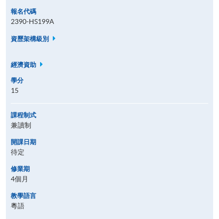
報名代碼
2390-HS199A
資歷架構級別
經濟資助
學分
15
課程制式
兼讀制
開課日期
待定
修業期
4個月
教學語言
粵語