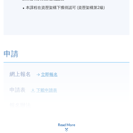
本課程在資歴架構下獲得認可 (資歴架構第2級)
申請
網上報名
立即報名
申請表
下載申請表
報名辦法
網上報名服務
香港大學專業進修學院提供24小時網上報名及繳費服
Read More
務，申請人可通過網上申請個別學歷頒授課程和報讀