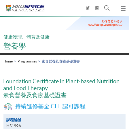
Skip
Open
繁
簡
to
Togg
main
search
navi
Main
content
panel
content
start
健康護理、體育及健康
營養學
Home
Programmes
素食營養及食療基礎證書
Foundation Certificate in Plant-based Nutrition
and Food Therapy
素食營養及食療基礎證書
持續進修基金 CEF 認可課程
課程編號
HS199A