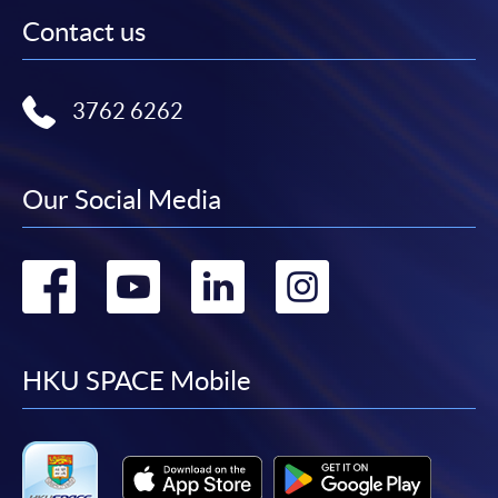
Contact us
繳交所需費用
3762 6262
申請人可使用以下方式繳交報名費或課程費用:
繳費靈網上服務
- 申請人須先開立繳費靈戶口及設
Our Social Media
定繳費靈網上密碼。有關如何申請繳費靈戶口及密
碼，請瀏覽繳費靈網址
http://www.ppshk.com
。
Go
Go
Go
Go
*信用咭網上繳費服務
- 申請人可以 VISA 或
Mastercard（包括「香港大學專業進修學院
to
to
to
to
Mastercard卡」）繳付學費。
facebook
youtube
linkedin
instag
HKU SPACE Mobile
*香港大學專業進修學院Mastercard卡
持有人如欲享用十個
月免息分期付款優惠，必須親臨本學院設有報名服務的教
學中心作付款安排。