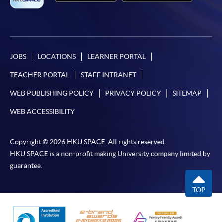
如欲了解如何於網上報讀新課程及繳費，請瀏覽網上
申請/報讀指南 :
-
短期課程
JOBS
LOCATIONS
LEARNER PORTAL
-
個別學歷頒授課程
TEACHER PORTAL
STAFF INTRANET
WEB PUBLISHING POLICY
PRIVACY POLICY
SITEMAP
報讀同一學歷頒授課程內其他單元
WEB ACCESSIBILITY
個別課程為須報讀同一學歷頒授課程及其他單元或繳
交下期學費的學員，提供網上服務，如學員就讀的課
Copyright © 2026 HKU SPACE. All rights reserved.
程設有此服務，課程負責人會通知學員有關程序。
HKU SPACE is a non-profit making University company limited by
guarantee.
網上支付可通過「繳費靈」(PPS) (不適用於手機)、
VISA 或 Mastercard、「微信支付」(Online WeChat
TOP
Pay) 、「支付寶」(Online Alipay) 或 「轉數快」(FPS)
繳付學費。