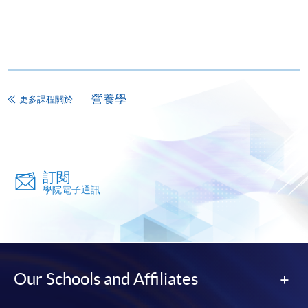
大部份公開招生的課程(以先到先得形式報名的課程)。
申請人可在網上使用「繳費靈」(PPS) (不適用於手
機)、VISA 或 Mastercard。除上述支付方式之外，如就
讀學歷頒授課程設有網上服務，在學學員亦可以「微
信支付」(Online WeChat Pay) 、「支付寶」(Online
營養學
Alipay) 或 「轉數快」(FPS) 繳付學費。
更多課程關於
報讀新課程
訂閱
填寫網上報名表格
學院電子通訊
申請人可按該課程網頁的右上角的
圖示進入網上服務網頁，然
後按照指示填妥網上報名表格。
某些課程須甄選入學，並要求申請人上載課程網頁
Our Schools and Affiliates
中指定所須文件(如學歷證明)。系統只支援doc,
docx, jpg 和pdf格式之附件。