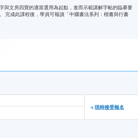
字與文房四寶的適當選用為起點，進而示範講解字帖的臨摹要
。 完成此課程後，學員可報讀「中國書法系列：楷書與行書
現時接受報名