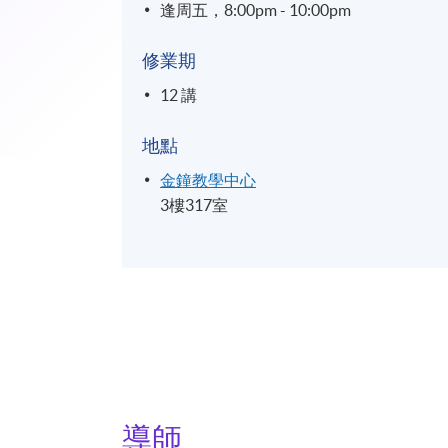
逢周五，8:00pm - 10:00pm
修業期
12 講
地點
金鐘教學中心
3樓317室
導師