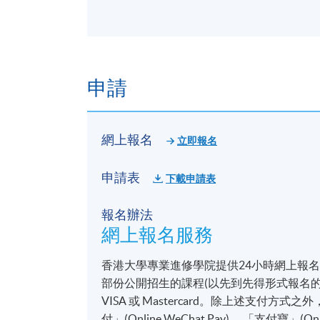
申請
網上報名
立即報名
申請表
下載申請表
報名辦法
網上報名服務
香港大學專業進修學院提供24小時網上報
部份公開招生的課程(以先到先得形式報名的課
VISA 或 Mastercard。除上述支
付」(Online WeChat Pay) 、「支付寶」(On