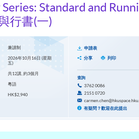
 Series: Standard and Runnin
與行書(一)
兼讀制
申請表
2026年10月16日 (星期
分享
列印
五)
共12講, 約3個月
查詢
粵語
3762 0086
2151 0720
HK$2,940
carmen.chen@hkuspace.hku
有疑問？歡迎在此提出