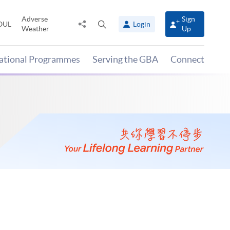
Adverse
Sign
Share
Open
OUL
Login
Weather
Up
to
search
panel
national Programmes
Serving the GBA
Connect