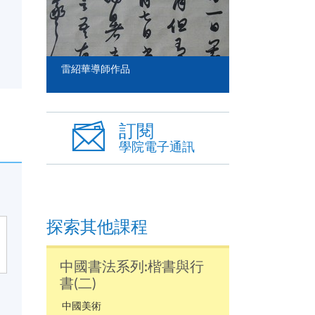
雷紹華導師作品
訂閱
學院電子通訊
探索其他課程
中國書法系列:楷書與行
書(二)
中國美術