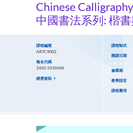
Chinese Calligraphy
中國書法系列: 楷書
課程編號
課程制式
ARTC9002
開課日期
報名代碼
2450-2435NW
修業期
經濟資助
教學語言
課程費用