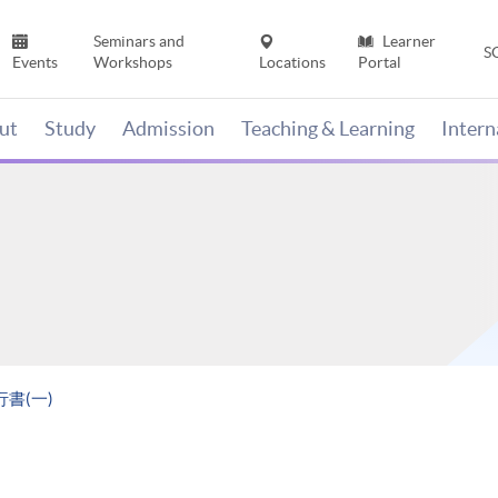
Seminars and
Learner
S
Events
Workshops
Locations
Portal
ut
Study
Admission
Teaching & Learning
Inter
書(一)