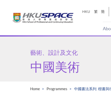
Skip
to
HKU
繁
簡
main
content
Abo
Main
content
start
藝術、設計及文化
中國美術
Home
Programmes
中國書法系列: 楷書與行