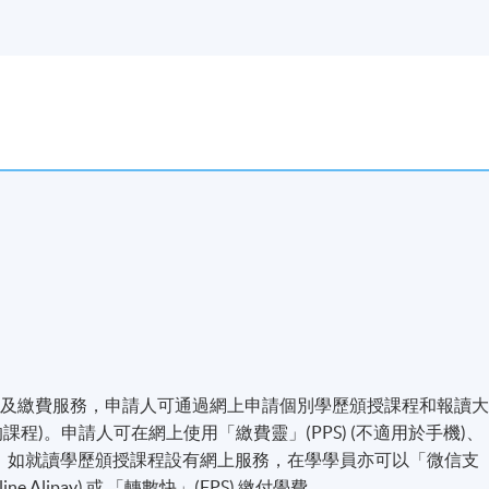
名及繳費服務，申請人可通過網上申請個別學歷頒授課程和報讀
程)。申請人可在網上使用「繳費靈」(PPS) (不適用於手機)、
付方式之外，如就讀學歷頒授課程設有網上服務，在學學員亦可以「微信支
line Alipay) 或 「轉數快」(FPS) 繳付學費。