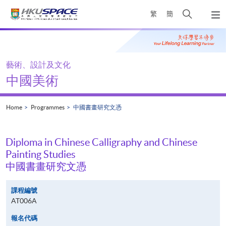
Skip
Open
繁
簡
to
Togg
main
search
navi
Main
content
panel
content
start
藝術、設計及文化
中國美術
Home
Programmes
中國書畫研究文憑
Diploma in Chinese Calligraphy and Chinese
Painting Studies
中國書畫研究文憑
課程編號
AT006A
報名代碼