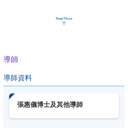
報名代碼
2290-AT006A
現時接受報名
Read More
日期 / 時間
逢周六，10:30am - 1:00pm，部分課堂或活動會另定
日期和時間
導師
修業期
導師資料
約2年，約212小時
地點
港大保良何鴻燊社區書院
張惠儀博士及其他導師
導師亦會帶領學員前往美術館等機構參觀