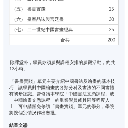
（五）
書畫實踐
25
（六）
皇室品味與宮廷畫
30
（七）
二十世紀中國書畫經典
25
合共
200
除課堂外，學員亦須參與課程安排的參觀活動，約共
12小時。
「書畫實踐」單元主要介紹中國書法及繪畫的基本技
巧，讓學員對中國繪畫的各類分科及書法的不同書體
有初步認識。曾修讀本學院「中國書法文憑課程」或
「中國繪畫文憑課程」的畢業學員或具同等程度人
士，可申請豁免修讀「書畫實踐」單元的學分，學院
將按個別情況作出審批。
結業文憑