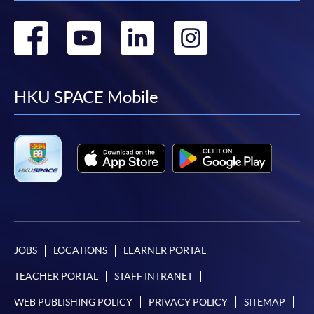
Go
Go
Go
Go
to
to
to
to
facebook
youtube
linkedin
instag
HKU SPACE Mobile
JOBS
LOCATIONS
LEARNER PORTAL
TEACHER PORTAL
STAFF INTRANET
WEB PUBLISHING POLICY
PRIVACY POLICY
SITEMAP