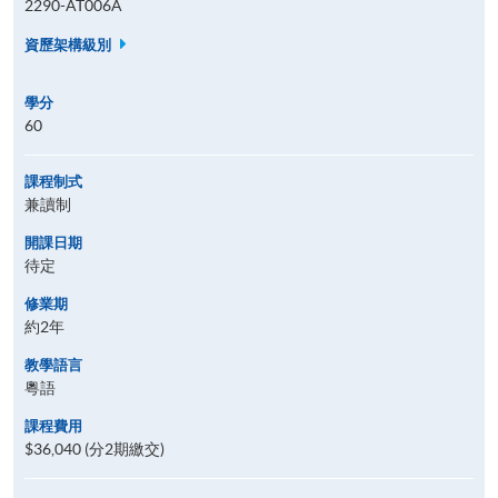
2290-AT006A
資歷架構級別
學分
60
課程制式
兼讀制
開課日期
待定
修業期
約2年
教學語言
粵語
課程費用
$36,040 (分2期繳交)