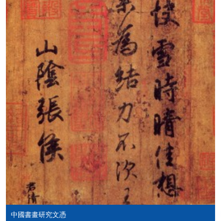
Mastercard繳付有關課程的報名費或學費。除上述支
付方式之外，如就讀學歷頒授課程設有網上服務，學
員亦可以微信支付（Online WeChat Pay）、支付寶
（Online Alipay）或轉數快（FPS）繳付學費，詳情請
參閱
報名辦法 -
網上報名服務
。
注意事項:
如報讀課程將在五個工作天內開課，為免郵遞延誤報
名程序，建議申請人親身到學院報名中心報名，並避
免使用支票付款。
除由學院裁定的特殊情況（例如課程因報名人數不足
而取消）之外，一切已繳費用概不退還。如獲學院批
准退還款項，以現金、易辦事、微信支付、支付寶、
支票或繳費靈（只限網上付款）方式繳交之款項，將
以支票退款；以信用卡繳交之款項，退款將直接退還
中國書畫研究文憑