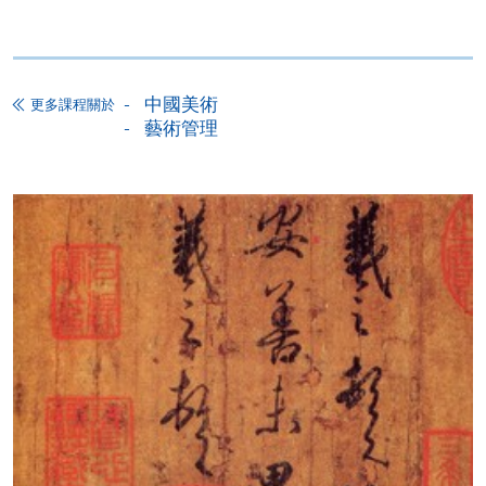
證明文件；
或可將上述文件一併寄交各報名中心，信封上請註明
「報讀課程」，惟學院對郵遞失誤而遺失的支票及個
人資料概不負責。
中國美術
更多課程關於
藝術管理
3. VISA / Mastercard
申請人可親臨學院任何一所報名中心，以 VISA 或
Mastercard（包括「香港大學專業進修學院
Mastercard卡」）繳付學費。香港大學專業進修學院
Mastercard卡持有人，如報讀課程滿港幣2,000元，可
享有十個月免息分期付款優惠，惟課程申請人必須為
信用卡持有人。詳情請向學院報名中心職員查詢。
4. 網上繳費服務
大部份公開招生的課程（以先到先得形式報名）及個
別學歷頒授課程提供網上報名/註冊服務，申請人可在
網上使用「繳費靈」（不適用於手機）、VISA或