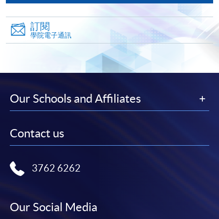
到支付款項時使用的信用卡戶口。
除本學院網頁所列明的學費外，個別課程或有其他額
訂閱
外收費，詳情請聯絡有關學科職員。
學院電子通訊
學費及學額不得轉讓他人。一經取錄，學員不得轉讀
其他課程，惟學院對特殊情況，可酌情處理。轉讀申
請一經批准，學員須繳付港幣120元手續費。
學院對郵遞失誤而遺失的支票或本票、付款收據或個
Our Schools and Affiliates
人資料，概不負責。
若學員有意申請付款證明書，請把填妥之申請表、貼
上足夠郵資的回郵信封、連同劃線支票交回本學院。
Contact us
每張收據申請費用為港幣30 元。支票抬頭註明「香
港大學專業進修學院」。
3762 6262
Our Social Media