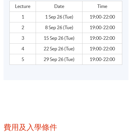
strength and attractiveness to investors
Lecture
Date
Time
Week 4: Application of Financial Analysis in making
1
1 Sep 26 (Tue)
19:00-22:00
investment decision (I)
2
8 Sep 26 (Tue)
19:00-22:00
3
15 Sep 26 (Tue)
19:00-22:00
IPO valuation - how it works and introduction of
conventional approaches used by institutional
4
22 Sep 26 (Tue)
19:00-22:00
investors
5
29 Sep 26 (Tue)
19:00-22:00
Secondary market valuation - introduce conventional
approaches used by research analysts
Week 5: Application of Financial Analysis in making
investment decision (II)
Debt Securities - valuation and debt/ leverage ratio
analysis used by rating agencies
費用及入學條件
Jargons used in corporate actions - rights issue, stock