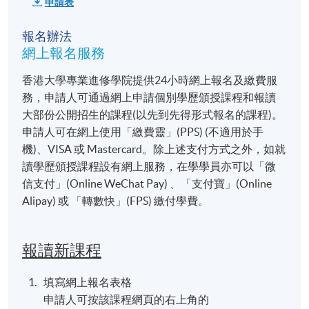
申請表
地點
報名辦法
金鐘教學中心
網上報名服務
統一教學中心
香港大學專業進修學院提供24小時網上報名及繳費服
港大保良何鴻燊社區書院
務，申請人可通過網上申請個別學歷頒授課程和報讀
九龍西分校
大部份公開招生的課程(以先到先得形式報名的課程)。
或其他港島區分校
申請人可在網上使用「繳費靈」(PPS) (不適用於手
機)、VISA 或 Mastercard。除上述支付方式之外，如就
讀學歷頒授課程設有網上服務，在學學員亦可以「微
信支付」(Online WeChat Pay) 、「支付寶」(Online
Alipay) 或 「轉數快」(FPS) 繳付學費。
報讀新課程
填寫網上報名表格
申請人可按該課程網頁的右上角的