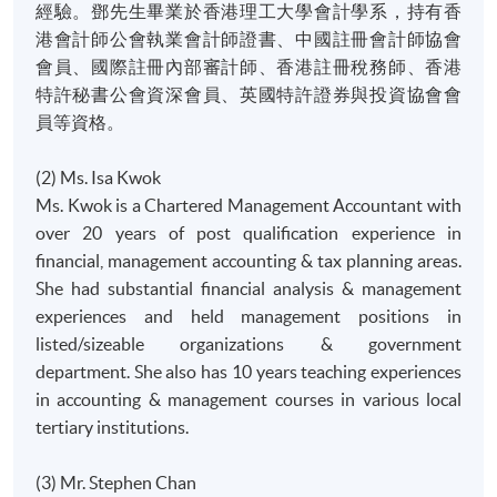
經驗。鄧先生畢業於香港理工大學會計學系，持有香
港會計師公會執業會計師證書、中國註冊會計師協會
會員、國際註冊內部審計師、香港註冊稅務師、香港
特許秘書公會資深會員、英國特許證券與投資協會會
員等資格。
(2) Ms. Isa Kwok
Ms. Kwok is a Chartered Management Accountant with
over 20 years of post qualification experience in
financial, management accounting & tax planning areas.
She had substantial financial analysis & management
experiences and held management positions in
listed/sizeable organizations & government
department. She also has 10 years teaching experiences
in accounting & management courses in various local
tertiary institutions.
(3) Mr. Stephen Chan