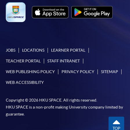
會保證下列各項：資訊並無侵犯版權，資訊可安全使用、資訊
準確、資訊適合任何目的、資訊不含電腦病毒等。
本學院（包括其僱員及附屬機構）對你在網上付款而由下列原
因所導致的任何損失，一概不負責；上述原因包括：（1）由
付款銀行或獨立商戶因為付款的網關在處理付款的信用卡、付
款卡、智能卡或其他付款的設施時出現任何信息或資訊傳送的
JOBS
LOCATIONS
LEARNER PORTAL
失誤、延誤、中斷、中止、或限制（2）從付款的網關傳送而
來的任何信息或資訊中出現的疏忽、錯誤、誤差或遺漏；
TEACHER PORTAL
STAFF INTRANET
（3）付款的網關在完成網上付款時出現的故障、失靈、或失
WEB PUBLISHING POLICY
PRIVACY POLICY
SITEMAP
誤；（4）任何由付款的網關引起或與付款的網關相關的原
因，包括未獲授權進入、資料傳送的改動、任何非法行為等。
WEB ACCESSIBILITY
以上中文本純作參考之用，如內容與英文版本有任何歧義，一
Copyright © 2026 HKU SPACE. All rights reserved.
切以英文版本為準。
HKU SPACE is a non-profit making University company limited by
guarantee.
TOP