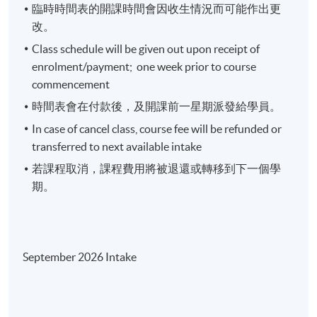
Details covered in Management Discussion and
臨時時間表的開課時間會因收生情況而可能作出更
Analysis (MD&A), Chairman Statement and Segment
改。
Highlight - analyze a company's business strategies,
Class schedule will be given out upon receipt of
operation environment and future outlook
enrolment/payment; one week prior to course
commencement
Week 2: Financial Ratios and applying the ratios to
時間表會在付款後，及開課前一星期派發給學員。
conduct Financial Analysis
In case of cancel class, course fee will be refunded or
transferred to next available intake
Step by step illustration to calculate key ratios
若課程取消，課程費用將被退還或轉移到下一個學
Analyze profitability, operation efficiency, financial
期。
strength, liquidity and valuation multiples
Week 3: Workshop
September 2026 Intake
in class group discussion to apply ratio output in
lecture 2 to analyze a group of peer companies. The
class will rank the companies according to financial