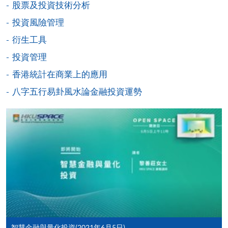
股票及投資技術分析
網上支付可通過「繳費靈」(PPS) (不適用於手機)、
投資風險管理
VISA 或 Mastercard、「微信支付」(Online WeChat
衍生工具
Pay) 、「支付寶」(Online Alipay) 或 「轉數快」(FPS)
投資管理
繳付學費。
香港統計在商業上的應用
八字五行易卦風水論金融投資運勢
親身報名/郵遞
報讀新課程
凡以「先到先得」為取錄方式的課程，請填妥
SF26報名表，親往
報名中心
或以郵遞方式連同學
費以及所需證明文件呈交。
[
下載報名表SF26
]
智慧金融與量化投資(2021年6月5日)