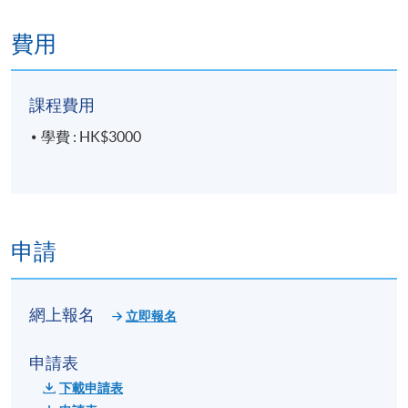
placement, stock split and bonus issues etc- from
balance sheet impact to impact on your investment
費用
value
課程費用
報名代碼
2445-3206NW
學費 : HK$3000
開課日期
2026年9月1日 (星期二)
現時接受報名
日期 / 時間
申請
逢周二，7:00pm - 10:00pm
網上報名
立即報名
修業期
5 講
申請表
每講3小時
下載申請表