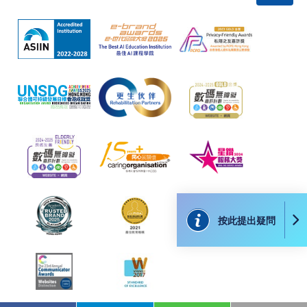
付款方法
1. 現金、「易辦事」（EPS）、微信支付
(WeChat Pay) 或支付寶(Alipay)
申請人可親臨學院任何一所報名中心，以現金、「易
辦事」、微信支付（WeChat Pay）或支付寶
（Alipay） 繳付學費。
2. 支票或銀行本票
如以劃線支票或銀行本票繳付，抬頭請註明「香港大
學專業進修學院」。支票背面請寫上課程名稱及申請
人姓名。 閣下可：
按此提出疑問
親臨學院各報名中心遞交劃線支票、報名表格及有關
證明文件；
或可將上述文件一併寄交各報名中心，信封上請註明
「報讀課程」，惟學院對郵遞失誤而遺失的支票及個
人資料概不負責。