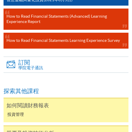
申請學歷頒授及專業課程可能需要其他資料，報名
表可向報名中心或有關課程負責人索取。填妥申請
How to Read Financial Statements (Advanced) Learning
Experience Report
表格後，請連同報名費/學費以及所需證明文件親
往報名中心或以郵遞方式遞交。
How to Read Financial Statements Learning Experience Survey
報讀同一學歷頒授課程內其他單元
訂閱
​學院為學歷頒授課程特設「註冊及學費通知」，適
學院電子通訊
用於一般學歷頒授課程。
課程負責人會為學員送上「註冊及學費通知」
探索其他課程
(「通知」)，請填妥有關「通知」，並親往報名中
心或以郵遞方式，遞交「通知」及繳交所需費用。
如何閱讀財務報表
投資管理
有關繳費詳情，請參閱
付款方法
。如對報名程序有任
何疑問，請詳閱個別課程資料，或聯絡有關課程負責