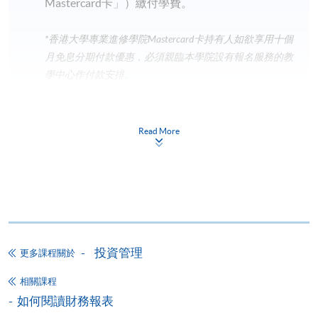
Mastercard卡」）繳付學費。
*香港大學專業進修學院Mastercard卡
持有人如欲享用十個
月免息分期付款優惠，必須親臨本學院設有報名服務的教
學中心作付款安排。
如欲了解如何於網上報讀新課程及繳費，請瀏覽網上
申請/報讀指南 :
Read More
-
短期課程
-
個別學歷頒授課程
報讀同一學歷頒授課程內其他單元
投資管理
更多課程關於
個別課程為須報讀同一學歷頒授課程及其他單元或繳
相關課程
交下期學費的學員，提供網上服務，如學員就讀的課
如何閱讀財務報表
程設有此服務，課程負責人會通知學員有關程序。