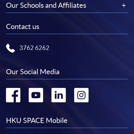
在網上報名過程中，付款成功後，網頁將顯示付款
Our Schools and Affiliates
確認。另外，確認電子郵件亦會發送到 閣下的電
子郵件帳戶。請保留確定回條作日後查詢用途。
Contact us
除特殊情況(例如課程因報名人數不足而被取消)及
法例規定外，一切已繳費用，概不退還。
如須甄選入學，則正式收據並不可作為 閣下已獲
3762 6262
取錄的證明。學院將在截止報名日期後儘快通知申
請者是否獲取錄。落選的申請人將獲退還已繳交的
學費。
Our Social Media
Go
Go
Go
Go
免責聲明
to
to
to
to
本學院為學院開設的其中一些課程提供在線服務的平台。雖然
facebook
youtube
linkedin
instag
HKU SPACE Mobile
本學院會力求在有關網頁上刊載的資訊正確和合時，但本學院
卻不能為這些資訊作出任何明確或隱含的保證。本學院尤其不