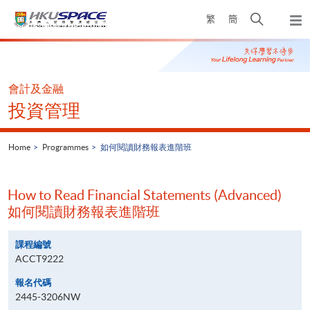
Skip
Open
繁
簡
to
Togg
main
search
navi
Main
content
panel
content
start
會計及金融
投資管理
Home
Programmes
如何閱讀財務報表進階班
How to Read Financial Statements (Advanced)
如何閱讀財務報表進階班
課程編號
ACCT9222
報名代碼
2445-3206NW