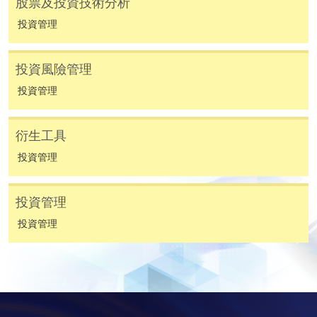
股票及投資技術分析
人或報名中心。
投資管理
課程/科目報名注意事項:
投資風險管理
選用網上報名服務必須在已接駁互聯網及支援
JavaScript程式瀏覽器的電腦上進行。建議選用
投資管理
Google Chrome瀏覽器。
申請人不應閒置申請超過10分鐘。否則，申請人
衍生工具
必須重新開始整個申請程序。
投資管理
網上報名只支援「提早報讀優惠」。如需享用其他
報讀優惠，請親臨學院的報名中心報名。
投資管理
在網上報名過程中，由於提交課程申請和付款在系
投資管理
統處理上為兩個不同的程序，成功付款並不保證成
功被獲取錄。任何不成功的申請，課程組職員將儘
快與 閣下聯絡。
申請人應注意，不論親身或網上報讀，相同的課
程/科目只可提交一次申請。