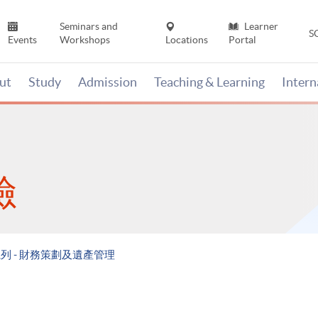
Seminars and
Learner
S
Events
Workshops
Locations
Portal
ut
Study
Admission
Teaching & Learning
Inter
險
 - 財務策劃及遺產管理