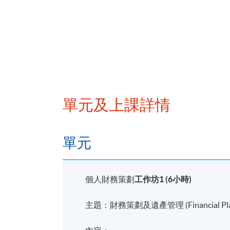
梁律師持有英國曼徹斯特大都會大學
書 (PCLL)、英國倫敦大學的法學
導師 : Ms. Sheree Ma
單元及上課詳情
馬淑儀小姐在金融業工作超過20年
行，負責銷售，產品設計及管理工作
位，並獲志奮領獎學金。
單元
個人財務策劃
工作坊
1 (6小時)
導師 : Mr. Choy Chak Po
主題：財務策劃及遺產管理 (Financial Planni
蔡澤寶先生擁有多個專業資格，包括認可
師(CFMP)等。他畢業於英國萊斯