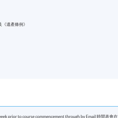
港職業訓練局等兼職導師，教授不同金融及銀行課程，例如金融
休規劃、內地金融市場動態及認可財策劃師(CFP)教育課程等。
行界工作經驗，職務範圍包括投資理財業務、信貸業務、分行業
及《遺產條例》
現時接受報名
e week prior to course commencement through by Email
時間表會在