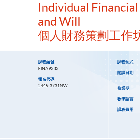
Individual Financia
and Will
個人財務策劃工作坊
課程編號
課程制式
FINA9333
開課日期
報名代碼
2445-3731NW
修業期
教學語言
課程費用