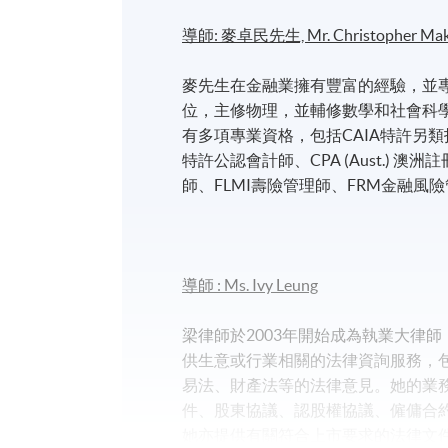
導師: 麥卓民先生, Mr. Christopher Mak,
麥先生在金融業擁有豐富的經驗，並
位，主修物理，並輔修數學和社會科
有多項專業資格，包括CAIA特許另類
特許公認會計師、CPA (Aust.) 澳
師、FLMI壽險管理師、FRM金融風險
導師 : Ms. Ivy Leung
梁律師於2003年開始成為執業大律
供生意或行業相關的法律資詢服務，
易法、財產法等的法律意見。她的業
件、股東協議、認股權協議、僱傭合
她亦提供有關符合上市要求的法律文