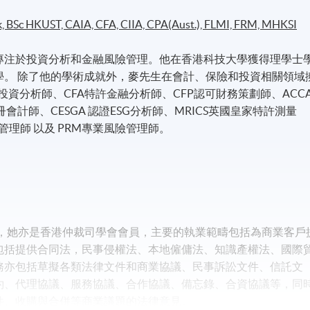
 BSc HKUST,
CAIA, CFA, CIIA, CPA(Aust.), FLMI, FRM, MHKSI
專注於投資分析和金融風險管理。他在香港科技大學獲得理學士
學。 除了他的學術成就外，麥先生在會計、保險和投資相關領域
投資分析師、CFA特許金融分析師、CFP認可財務策劃師、ACC
洲註冊會計師、CESGA 認證ESG分析師、MRICS英國皇家特許測量
管理師 以及 PRM專業風險管理師。
師，她亦是香港仲裁司學會會員，主要的執業範疇包括為商業客戶
包括提供合同法，民事侵權法、本地僱傭法、知識產權法、國際
務亦包括草擬各類法律文件和商業協議、民事訴訟文件、信託文
約、代理協議、服務協議、合作協議、備忘錄、合資協議等，同
件、收購與合併等商業議題的法律意見。