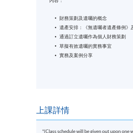
內容：
院客席講師，並為香港銀行學會及香
品銷售合規管理、銀行與金融市場、退
財務策劃及遺囑的概念
除學術領域外，他擁有超過二十年銀
管理及銀行內部培訓等。
遺產安排：《無遺囑者遺產條例》
通過訂立遺囑作為個人財務策劃
草擬有效遺囑的實務事宜
實務及案例分享
報名代碼
2445-3731NW
開課日期
2026年9月19日 (星期六)
日期 / 時間
逢周六，10:00am - 5:00pm
上課詳情
地點
*(Class schedule will be given out upon on
港大保良何鴻燊社區書院