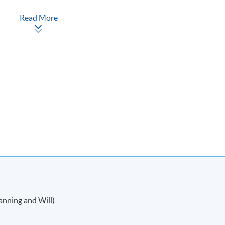
Read More
的法學學士及北京大學的中國法學學士、香港大學的法學研究生
碩士及香港城市大學的仲裁與替代性爭議解決法律碩士等資格。
，曾任職於摩根大通銀行，瑞士銀行，及法國巴黎銀行等國際投資
。馬小姐持有日本國際基督教大學文學位，及利茲大學工商碩士
ng and Will)
財務策劃師(CFP)、英國銀行學會會士(ACIB)、專業財富管理
特大學，持有工商管理學碩士學位。他現時擔任香港大學專業進修學