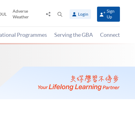
Adverse
Sign
Share
Open
OUL
Login
Weather
Up
to
search
panel
national Programmes
Serving the GBA
Connect