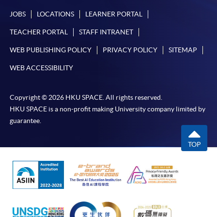
失誤、延誤、中斷、中止、或限制（2）從付款的網關傳送而
JOBS
LOCATIONS
LEARNER PORTAL
來的任何信息或資訊中出現的疏忽、錯誤、誤差或遺漏；
（3）付款的網關在完成網上付款時出現的故障、失靈、或失
TEACHER PORTAL
STAFF INTRANET
誤；（4）任何由付款的網關引起或與付款的網關相關的原
WEB PUBLISHING POLICY
PRIVACY POLICY
SITEMAP
因，包括未獲授權進入、資料傳送的改動、任何非法行為等。
WEB ACCESSIBILITY
以上中文本純作參考之用，如內容與英文版本有任何歧義，一
切以英文版本為準。
Copyright © 2026 HKU SPACE. All rights reserved.
HKU SPACE is a non-profit making University company limited by
guarantee.
付款方法
TOP
1. 現金、「易辦事」（EPS）、微信支付
(WeChat Pay) 或支付寶(Alipay)
申請人可親臨學院任何一所報名中心，以現金、「易
辦事」、微信支付（WeChat Pay）或支付寶
（Alipay） 繳付學費。