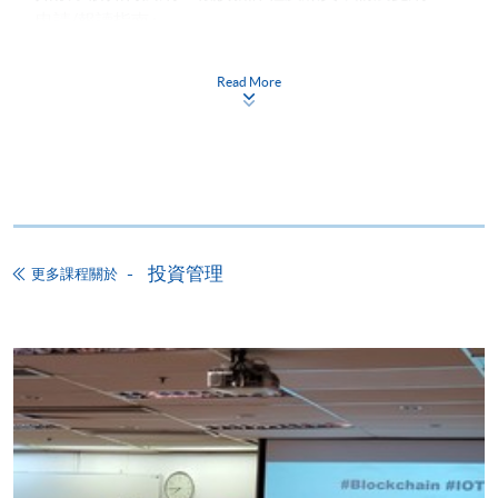
申請/報讀指南 :
-
短期課程
Read More
-
個別學歷頒授課程
報讀同一學歷頒授課程內其他單元
個別課程為須報讀同一學歷頒授課程及其他單元或繳
投資管理
更多課程關於
交下期學費的學員，提供網上服務，如學員就讀的課
程設有此服務，課程負責人會通知學員有關程序。
網上支付可通過「繳費靈」(PPS) (不適用於手機)、
VISA 或 Mastercard、「微信支付」(Online WeChat
Pay) 、「支付寶」(Online Alipay) 或 「轉數快」(FPS)
繳付學費。