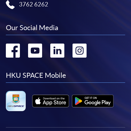
取錄的證明。學院將在截止報名日期後儘快通知申
3762 6262
請者是否獲取錄。落選的申請人將獲退還已繳交的
學費。
Our Social Media
Go
Go
Go
Go
免責聲明
to
to
to
to
本學院為學院開設的其中一些課程提供在線服務的平台。雖然
本學院會力求在有關網頁上刊載的資訊正確和合時，但本學院
facebook
youtube
linkedin
instag
HKU SPACE Mobile
卻不能為這些資訊作出任何明確或隱含的保證。本學院尤其不
會保證下列各項：資訊並無侵犯版權，資訊可安全使用、資訊
準確、資訊適合任何目的、資訊不含電腦病毒等。
本學院（包括其僱員及附屬機構）對你在網上付款而由下列原
因所導致的任何損失，一概不負責；上述原因包括：（1）由
付款銀行或獨立商戶因為付款的網關在處理付款的信用卡、付
款卡、智能卡或其他付款的設施時出現任何信息或資訊傳送的