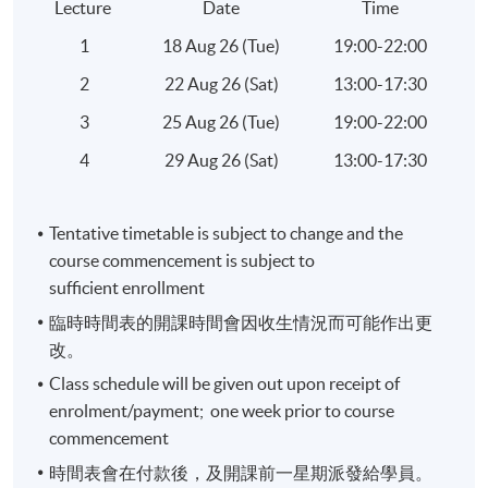
Lecture
Date
Time
逢周六，1:00pm - 5:30pm
1
18 Aug 26 (Tue)
19:00-22:00
修業期
2
22 Aug 26 (Sat)
13:00-17:30
每單元15小時
3
25 Aug 26 (Tue)
19:00-22:00
4 講
4
29 Aug 26 (Sat)
13:00-17:30
地點
Tentative timetable is subject to change and the
統一教學中心
course commencement is subject to
港大保良何鴻燊社區書院
sufficient enrollment
金鐘教學中心
臨時時間表的開課時間會因收生情況而可能作出更
改。
或其他港島區分校
Class schedule will be given out upon receipt of
enrolment/payment; one week prior to course
commencement
時間表會在付款後，及開課前一星期派發給學員。