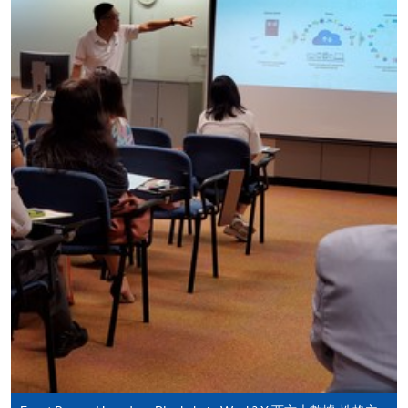
親身報名/郵遞
報讀新課程
凡以「先到先得」為取錄方式的課程，請填妥
SF26報名表，親往
報名中心
或以郵遞方式連同學
費以及所需證明文件呈交。
[
下載報名表SF26
]
申請學歷頒授及專業課程可能需要其他資料，報名
表可向報名中心或有關課程負責人索取。填妥申請
表格後，請連同報名費/學費以及所需證明文件親
往報名中心或以郵遞方式遞交。