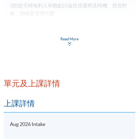
(四)從天時地利人和觀點討論投資運勢及時機、投資對
象、拍檔及管理方案
其他經濟生活、發展選擇的應用初探
Read More
單元及上課詳情
報名代碼
2440-1110NW
開課日期
2026年8月18日 (星期二)
上課詳情
現時接受報名
Aug 2026 Intake
日期 / 時間
逢周二，7:00pm - 10:00pm