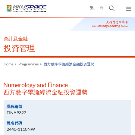
Skip
Open
繁
簡
to
Togg
main
search
navi
Main
content
panel
content
start
會計及金融
投資管理
Home
Programmes
西方數字學論經濟金融投資運勢
Numerology and Finance
西方數字學論經濟金融投資運勢
課程編號
FINA9322
報名代碼
2440-1110NW