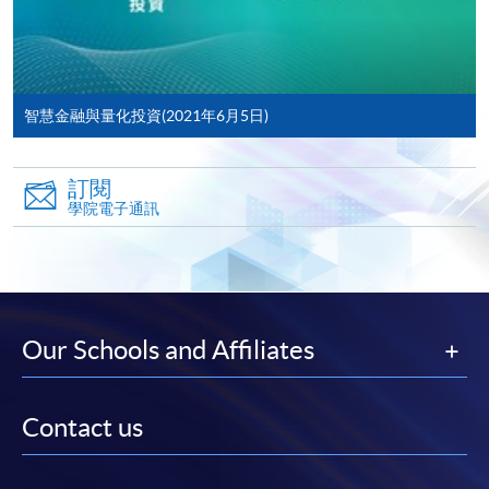
申請人不應閒置申請超過10分鐘。否則，申請人
必須重新開始整個申請程序。
網上報名只支援「提早報讀優惠」。如需享用其他
報讀優惠，請親臨學院的報名中心報名。
智慧金融與量化投資(2021年6月5日)
在網上報名過程中，由於提交課程申請和付款在系
統處理上為兩個不同的程序，成功付款並不保證成
訂閱
功被獲取錄。任何不成功的申請，課程組職員將儘
學院電子通訊
快與 閣下聯絡。
申請人應注意，不論親身或網上報讀，相同的課
程/科目只可提交一次申請。
在網上報名過程中，付款成功後，網頁將顯示付款
Our Schools and Affiliates
確認。另外，確認電子郵件亦會發送到 閣下的電
子郵件帳戶。請保留確定回條作日後查詢用途。
除特殊情況(例如課程因報名人數不足而被取消)及
Contact us
法例規定外，一切已繳費用，概不退還。
如須甄選入學，則正式收據並不可作為 閣下已獲