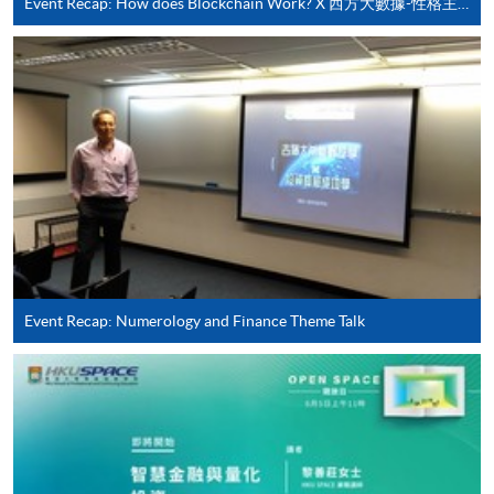
Event Recap: How does Blockchain Work? X 西方大數據-性格主宰命運-赢在性格投資攻略
報讀同一學歷頒授課程內其他單元
​學院為學歷頒授課程特設「註冊及學費通知」，適
用於一般學歷頒授課程。
課程負責人會為學員送上「註冊及學費通知」
(「通知」)，請填妥有關「通知」，並親往報名中
心或以郵遞方式，遞交「通知」及繳交所需費用。
有關繳費詳情，請參閱
付款方法
。如對報名程序有任
何疑問，請詳閱個別課程資料，或聯絡有關課程負責
Event Recap: Numerology and Finance Theme Talk
人或報名中心。
課程/科目報名注意事項:
選用網上報名服務必須在已接駁互聯網及支援
JavaScript程式瀏覽器的電腦上進行。建議選用
Google Chrome瀏覽器。